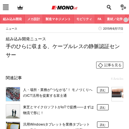
組み込み開発
メカ設計
製造マネジメント
モビリティ
FA
素材／化学
ニュース
2015年6月17日
組み込み開発ニュース
手のひらに収まる、ケーブルレスの静脈認証セン
サー
記事を見る
関連記事
4 Articles
人・場所・業務が“つながる”！ モノづくりへ
読む
のICT活用を提案する富士通
東芝とマイクロソフトがIoTで提携――まずは
読む
物流で形に！
汎用Windowsタブレットを業務タブレット
読む