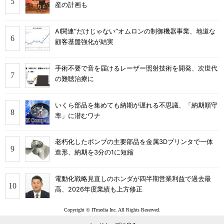
産の計画も
AI関連“だけじゃない”オムロンの制御機器事業、地道な
顧客基盤強化が結実
手術不要で音を届けるレーザー照射技術を開発、次世代
の難聴治療に
いくら部品を集めても納期が遅れる不思議、「納期順守
率」に潜むワナ
老朽化したポンプの主要部品を金属3Dプリンタで一体
造形、納期を3分の1に短縮
電動化戦略見直しのホンダが四半期営業利益で過去最
高、2026年度業績も上方修正
Copyright © ITmedia Inc. All Rights Reserved.