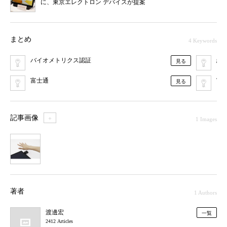
に、東京エレクトロン デバイスが提案
まとめ
4 Keywords
バイオメトリクス認証
組
見る
富士通
富
見る
記事画像
＋
1 Images
1
著者
1 Authors
渡邊宏
一覧
2412 Articles