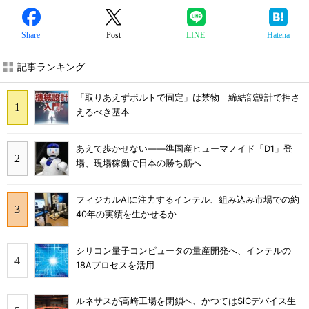
Share
Post
LINE
Hatena
記事ランキング
「取りあえずボルトで固定」は禁物 締結部設計で押さ
えるべき基本
あえて歩かせない――準国産ヒューマノイド「D1」登
場、現場稼働で日本の勝ち筋へ
フィジカルAIに注力するインテル、組み込み市場での約
40年の実績を生かせるか
シリコン量子コンピュータの量産開発へ、インテルの
18Aプロセスを活用
ルネサスが高崎工場を閉鎖へ、かつてはSiCデバイス生