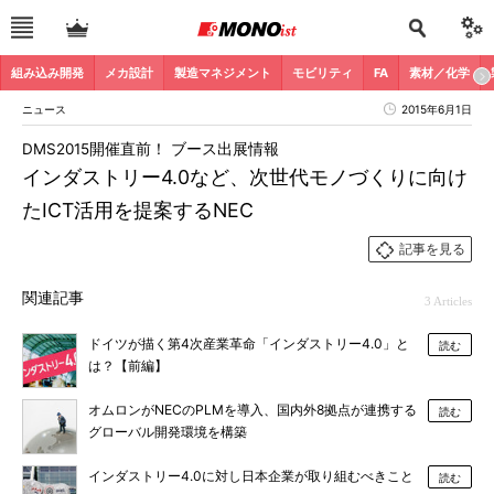
組み込み開発
メカ設計
製造マネジメント
モビリティ
FA
素材／化学
ニュース
2015年6月1日
DMS2015開催直前！ ブース出展情報
インダストリー4.0など、次世代モノづくりに向け
たICT活用を提案するNEC
記事を見る
関連記事
3 Articles
ドイツが描く第4次産業革命「インダストリー4.0」と
読む
は？【前編】
オムロンがNECのPLMを導入、国内外8拠点が連携する
読む
グローバル開発環境を構築
インダストリー4.0に対し日本企業が取り組むべきこと
読む