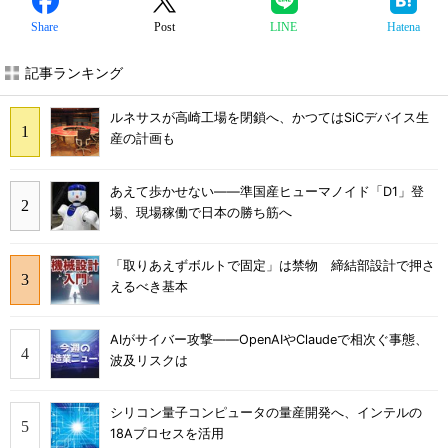
Share
Post
LINE
Hatena
記事ランキング
ルネサスが高崎工場を閉鎖へ、かつてはSiCデバイス生
産の計画も
あえて歩かせない――準国産ヒューマノイド「D1」登
場、現場稼働で日本の勝ち筋へ
「取りあえずボルトで固定」は禁物 締結部設計で押さ
えるべき基本
AIがサイバー攻撃――OpenAIやClaudeで相次ぐ事態、
波及リスクは
シリコン量子コンピュータの量産開発へ、インテルの
18Aプロセスを活用