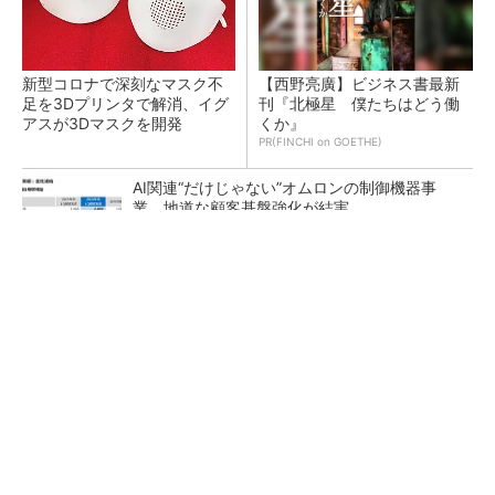
新型コロナで深刻なマスク不
【西野亮廣】ビジネス書最新
足を3Dプリンタで解消、イグ
刊『北極星 僕たちはどう働
アスが3Dマスクを開発
くか』
PR(FINCHI on GOETHE)
AI関連“だけじゃない”オムロンの制御機器事
業、地道な顧客基盤強化が結実
【レベル14】生成AIを味方に、3D CADを使い
こなそう！
「取りあえずボルトで固定」は禁物 締結部設
計で押さえるべき基本