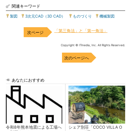
関連キーワード
製図
|
3次元CAD（3D CAD）
|
ものづくり
|
機械製図
「第三角法」と「第一角法」
Copyright © ITmedia, Inc. All Rights Reserved.
次のページへ
あなたにおすすめ
令和8年熊本地震による工場へ
シェア別荘「COCO VILLA O