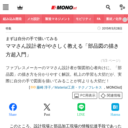
組み込み開発
メカ設計
製造マネジメント
モビリティ
FA
素材／化学
特集
2015年5月28日
まずは自分の手で描いてみる
ママさん設計者がやさしく教える「部品図の描き
方超入門」
（1/3 ページ）
ファブレスメーカーのママさん設計者が製図初心者向けに、「部
品図」の描き方を分かりやすく解説。机上の学習も大切だが、実
際に自分の手で図面を描いてみることが何よりも大切だ！
[
藤崎 淳子／Material工房・テクノフレキス
，MONOist]
PC用表示
関連情報
Share
Post
LINE
Hatena
このところ、設計現場と部品加工現場の情報伝達手段であった