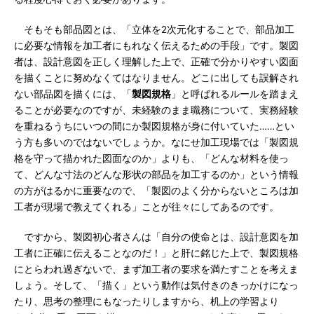
そもそも部品図とは、「立体を2次元化することで、部品加工
に必要な情報を加工者にもれなく伝えるための手段」です。製図
者は、設計意図を正しく理解した上で、正確で分かりやすい図面
を描くことに努めなくてはなりません。どこに出しても誤解され
ない部品図を描くには、「
製図規格
」と呼ばれるルールを踏まえ
ることが必要なのですが、未経験のまま職務について、実務経験
を重ねるうちにいつの間にか製図規格が身に付いていた……とい
う方も多いのではないでしょうか。なにせ加工現場では「製図規
格を守って描かれた図面なのか」よりも、「どんな材料を使っ
て、どんな寸法のどんな形状の部品を加工するのか」という情報
の方がはるかに重要なので、「製図のよく分からないところは加
工者が現場で教えてくれる」ことが往々にしてあるのです。
ですから、製図初心者さんは「自分の使命とは、設計意図を加
工者に正確に伝えることなのだ！」と肝に銘じた上で、製図規格
にとらわれ過ぎないで、まず加工者の要求を満たすことを考えま
しょう。そして、「描く」という動作は気付きのきっかけになっ
たり、思考の整理にもなったりしますから、机上の学習より