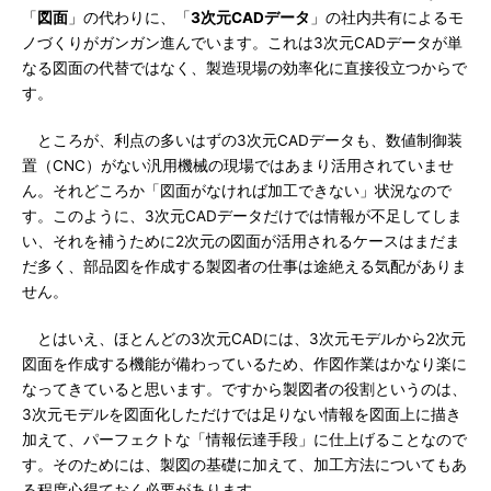
「
図面
」の代わりに、「
3次元CADデータ
」の社内共有によるモ
ノづくりがガンガン進んでいます。これは3次元CADデータが単
なる図面の代替ではなく、製造現場の効率化に直接役立つからで
す。
ところが、利点の多いはずの3次元CADデータも、数値制御装
置（CNC）がない汎用機械の現場ではあまり活用されていませ
ん。それどころか「図面がなければ加工できない」状況なので
す。このように、3次元CADデータだけでは情報が不足してしま
い、それを補うために2次元の図面が活用されるケースはまだま
だ多く、部品図を作成する製図者の仕事は途絶える気配がありま
せん。
とはいえ、ほとんどの3次元CADには、3次元モデルから2次元
図面を作成する機能が備わっているため、作図作業はかなり楽に
なってきていると思います。ですから製図者の役割というのは、
3次元モデルを図面化しただけでは足りない情報を図面上に描き
加えて、パーフェクトな「情報伝達手段」に仕上げることなので
す。そのためには、製図の基礎に加えて、加工方法についてもあ
る程度心得ておく必要があります。