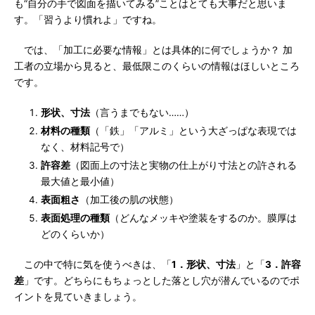
も“自分の手で図面を描いてみる”ことはとても大事だと思いま
す。「習うより慣れよ」ですね。
では、「加工に必要な情報」とは具体的に何でしょうか？ 加
工者の立場から見ると、最低限このくらいの情報はほしいところ
です。
形状、寸法
（言うまでもない……）
材料の種類
（「鉄」「アルミ」という大ざっぱな表現では
なく、材料記号で）
許容差
（図面上の寸法と実物の仕上がり寸法との許される
最大値と最小値）
表面粗さ
（加工後の肌の状態）
表面処理の種類
（どんなメッキや塗装をするのか。膜厚は
どのくらいか）
この中で特に気を使うべきは、「
1．形状、寸法
」と「
3．許容
差
」です。どちらにもちょっとした落とし穴が潜んでいるのでポ
イントを見ていきましょう。