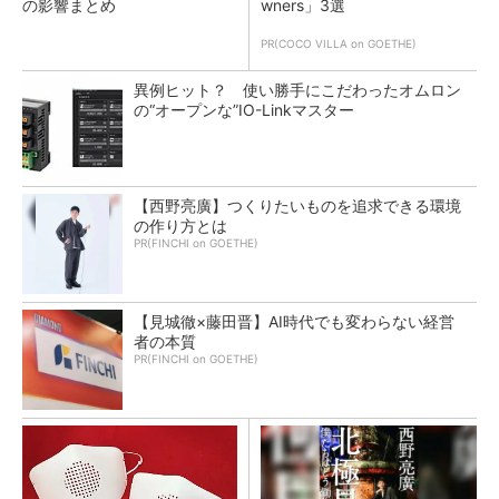
の影響まとめ
wners」3選
PR(COCO VILLA on GOETHE)
異例ヒット？ 使い勝手にこだわったオムロン
の“オープンな”IO-Linkマスター
【西野亮廣】つくりたいものを追求できる環境
の作り方とは
PR(FINCHI on GOETHE)
【見城徹×藤田晋】AI時代でも変わらない経営
者の本質
PR(FINCHI on GOETHE)