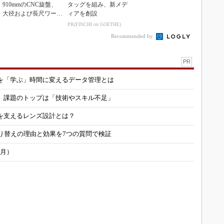
910mmのCNC旋盤、
タッグを組み、新メデ
大径および長尺ワーク
ィアを創設
向け
PR(FINCHI on GOETHE)
Recommended by
PR
を「学ぶ」時間に変えるデータ管理とは
用 課題のトップは「技術やスキル不足」
を支えるレンズ設計とは？
り替えの理由と効果を7つの質問で検証
6月）