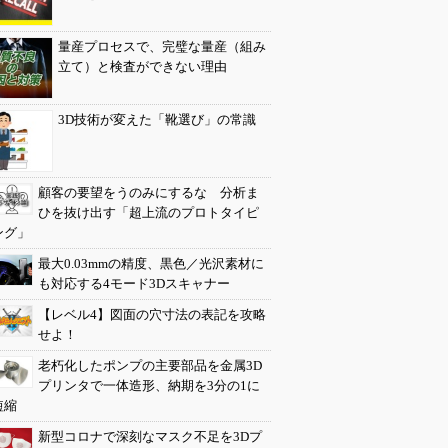
量産プロセスで、完璧な量産（組み
立て）と検査ができない理由
3D技術が変えた「靴選び」の常識
顧客の要望をうのみにするな 分析ま
ひを抜け出す「超上流のプロトタイピ
ング」
最大0.03mmの精度、黒色／光沢素材に
も対応する4モード3Dスキャナー
【レベル4】図面の穴寸法の表記を攻略
せよ！
老朽化したポンプの主要部品を金属3D
プリンタで一体造形、納期を3分の1に
短縮
新型コロナで深刻なマスク不足を3Dプ