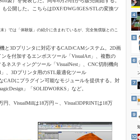
MecSoft製）を発表した。同年6月29日から販売開始する。
3Dプリンタ
産業オープンネット展
D」も公開した。こちらはDXF/DWG/IGES/STLの変換ツ
デジタルツインとCAE
S＆OP
（記事末）では「体験版」の紹介に含まれているが、完全無償版とのこ
インダストリー4.0
イノベーション
NC切削機と3Dプリンタに対応するCAD/CAMシステム。2D画
製造業ビッグデータ
を付加するエンボスツール「VisualArt」、複数の
メイドインジャパン
ネスティングツール「VisualNest」、CNC切削機向
植物工場
ill」、3Dプリンタ用のSTL最適化ツール
知財マネジメント
さまざまなCADにプラグイン可能なモジュールを提供する。対
magicDesign」「SOLIDWORKS」など。
海外生産
グローバル設計・開発
5万円、VisualMillは18万円～、Visual3DPRINTは18万
制御セキュリティ
新型コロナへの対応