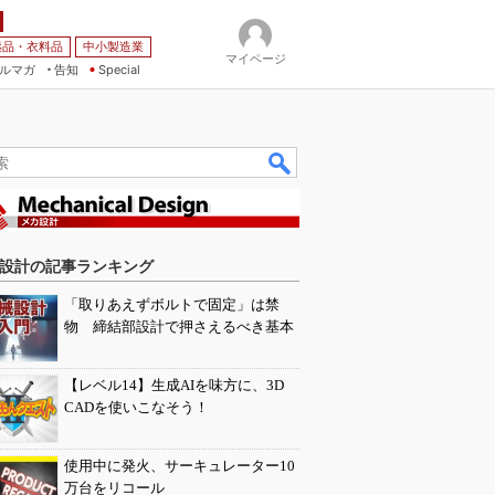
薬品・衣料品
中小製造業
マイページ
ルマガ
告知
Special
設計の記事ランキング
「取りあえずボルトで固定」は禁
物 締結部設計で押さえるべき基本
【レベル14】生成AIを味方に、3D
CADを使いこなそう！
使用中に発火、サーキュレーター10
万台をリコール