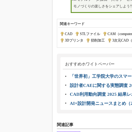
モノづくりの楽しさをシェアしよう!
関連キーワード
CAD
|
STLファイル
|
CAM（computer a
3Dプリンタ
|
切削加工
|
3次元CAD（
おすすめホワイトペーパー
「世界初」工学院大学のスマー
設計者CAEに関する実態調査 2
CAD利用動向調査 2025 結果
AI×設計開発ニュースまとめ（2
関連記事