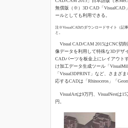
CAD/CAM 2015」日本語版（米
無償版（※）3D CAD「VisualCA
ールとしても利用できる。
注※VisualCADのダウンロードサイト
と。
Visual CAD/CAM 2015はC
像データを利用して特殊な3Dデザイン
CADパーツを板金上にレイアウトする
け加工データ生成ツール「VisualM
「Visual3DPRINT」など、
応するCADは「Rhinoceros」「Geo
VisualArtは9万円、VisualNestは1
円。