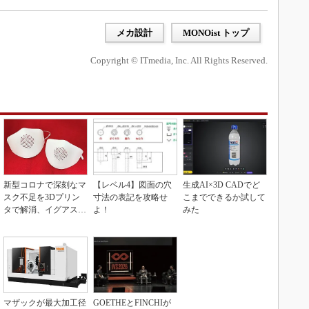
メカ設計
MONOist トップ
Copyright © ITmedia, Inc. All Rights Reserved.
新型コロナで深刻なマ
【レベル4】図面の穴
生成AI×3D CADでど
スク不足を3Dプリン
寸法の表記を攻略せ
こまでできるか試して
タで解消、イグアスが
よ！
みた
3Dマスクを開発
マザックが最大加工径
GOETHEとFINCHIが