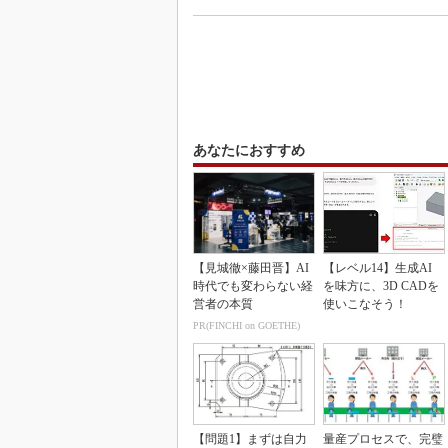
あなたにおすすめ
【見城徹×藤田晋】AI
【レベル14】生成AI
時代でも変わらない経
を味方に、3D CADを
営者の本質
使いこなそう！
PR(FINCHI on GOETHE)
【問題1】まずは自力
量産プロセスで、完璧