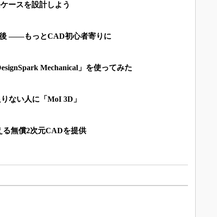
oneケースを設計しよう
の後 ――もっとCAD初心者寄りに
ignSpark Mechanical」を使ってみた
りない人に「MoI 3D」
る無償2次元CADを提供