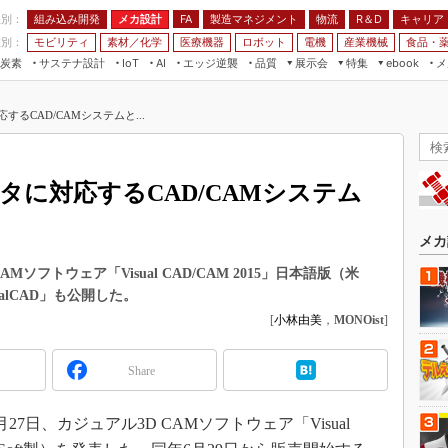
程別：
組み込み開発
メカ設計
製造マネジメント
物流
R＆D
キャリア
FA
業別：
モビリティ
素材／化学
医療機器
ロボット
電機
産業機械
食品・
炭素
サステナ設計
エッジ逆襲
品質
展示会
特集
メ
IoT
AI
ebook
伝承
組み込み開発
CEATEC
読者調査まとめ
編集後記
するCAD/CAMシステムと...
JIMTOF
保全
メカ設計
つながるクルマ
組込み/エッジ コンピューティング
ス
 AI
製造マネジメント
5G
展＆IoT/5Gソリューション展
VR／AR
FA
ンタに対応するCAD/CAMシステム
IIFES
モビリティ
フィールドサービス
国際ロボット展
素材／化学
FPGA
メカ
ジャパンモビリティショー
組み込み画像技術
ソフトウェア「Visual CAD/CAM 2015」日本語版（米
TECHNO-FRONTIER
sualCAD」も公開した。
組み込みモデリング
人テク展
[
小林由美
，
MONOist
]
Windows Embedded
スマート工場EXPO
車載ソフト開発
Share
EdgeTech+
ISO26262
日本ものづくりワールド
7日、カジュアル3D CAMソフトウェア「Visual
無償設計ツール
AUTOMOTIVE WORLD