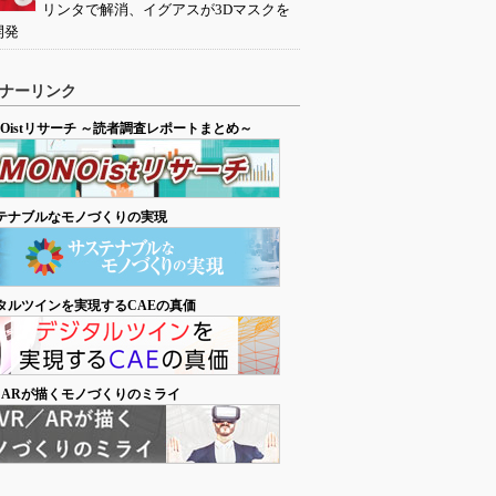
リンタで解消、イグアスが3Dマスクを
開発
ナーリンク
NOistリサーチ ～読者調査レポートまとめ～
テナブルなモノづくりの実現
タルツインを実現するCAEの真価
／ARが描くモノづくりのミライ