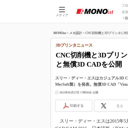
工
産
メディア
脱
つながる技術
AI×技術
MONOist
>
メカ設計
>
CNC切削機と3Dプリンタに対応
つながる工場
AI×設備
つながるサービ
Physical
3Dプリンタニュース
CNC切削機と3Dプリ
と無償3D CADを公開
スリー・ディー・エスはカジュアル3D CAM
MecSoft製）を発表。無償3D CAD「Vi
2015年05月27日 17時30分 公開
印刷する
見る
スリー・ディー・エスは2015年5月2