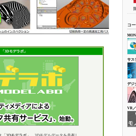
コー
MO
「3Dモデラボ」
サス
デジ
VR
ス「
3Dモデラボ
」。3Dモデルデータを共有し、