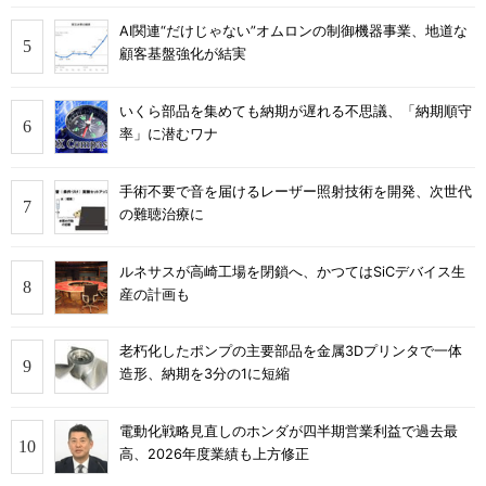
AI関連“だけじゃない”オムロンの制御機器事業、地道な
顧客基盤強化が結実
いくら部品を集めても納期が遅れる不思議、「納期順守
率」に潜むワナ
手術不要で音を届けるレーザー照射技術を開発、次世代
の難聴治療に
ルネサスが高崎工場を閉鎖へ、かつてはSiCデバイス生
産の計画も
老朽化したポンプの主要部品を金属3Dプリンタで一体
造形、納期を3分の1に短縮
電動化戦略見直しのホンダが四半期営業利益で過去最
高、2026年度業績も上方修正