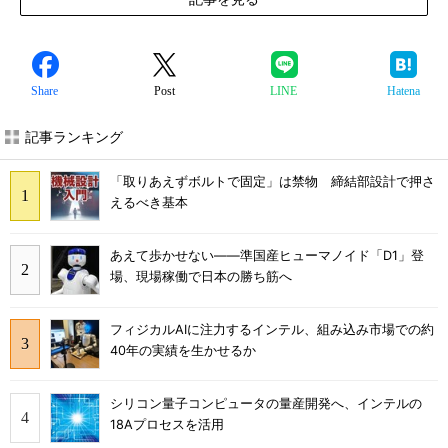
Share
Post
LINE
Hatena
記事ランキング
「取りあえずボルトで固定」は禁物 締結部設計で押さ
えるべき基本
あえて歩かせない――準国産ヒューマノイド「D1」登
場、現場稼働で日本の勝ち筋へ
フィジカルAIに注力するインテル、組み込み市場での約
40年の実績を生かせるか
シリコン量子コンピュータの量産開発へ、インテルの
18Aプロセスを活用