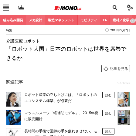
組み込み開発
メカ設計
製造マネジメント
モビリティ
FA
素材／化学
特集
2015年5月7日
介護医療ロボット
「ロボット大国」日本のロボットは世界を席巻で
きるか
記事を見る
関連記事
5 Articles
ロボット産業の立ち上げには、「ロボットの
読む
エコシステム構築」が必要だ
マッスルスーツ「軽補助モデル」、2015年夏
読む
に販売開始
長時間の手術で医師の手を疲れさせない、モ
読む