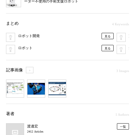
ーター不使用の手術支援ロボット
まとめ
4 Keywords
ロボット開発
支
見る
ロボット
介
見る
記事画像
＋
3 Images
1
2
3
著者
1 Authors
渡邊宏
一覧
2412 Articles