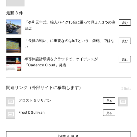
最新 3 件
「令和元年式」輸入バイク15台に乗って見えた3つの注
読む
目点
「長篠の戦い」に重要なのはIoTという「鉄砲」ではな
読む
い
半導体設計環境をクラウドで、ケイデンスが
読む
「Cadence Cloud」発表
関連リンク（外部サイトに移動します）
3 links
フロスト＆サリバン
MO
見る
Frost＆Sullivan
見る
記事を見る