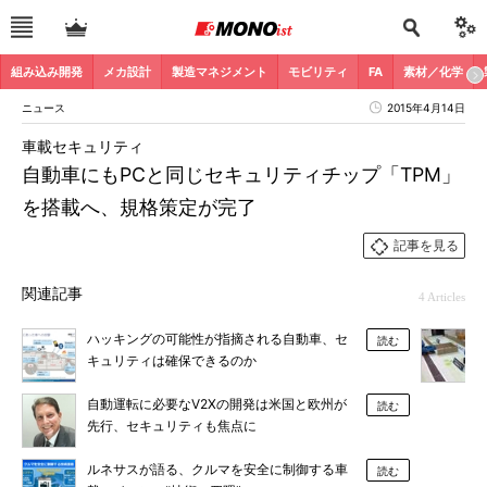
組み込み開発
メカ設計
製造マネジメント
モビリティ
FA
素材／化学
ニュース
2015年4月14日
車載セキュリティ
自動車にもPCと同じセキュリティチップ「TPM」
を搭載へ、規格策定が完了
記事を見る
関連記事
4 Articles
ハッキングの可能性が指摘される自動車、セ
読む
キュリティは確保できるのか
自動運転に必要なV2Xの開発は米国と欧州が
読む
先行、セキュリティも焦点に
ルネサスが語る、クルマを安全に制御する車
読む