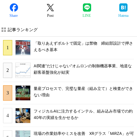
Share
Post
LINE
Hatena
記事ランキング
「取りあえずボルトで固定」は禁物 締結部設計で押さ
えるべき基本
AI関連“だけじゃない”オムロンの制御機器事業、地道な
顧客基盤強化が結実
量産プロセスで、完璧な量産（組み立て）と検査ができ
ない理由
フィジカルAIに注力するインテル、組み込み市場での約
40年の実績を生かせるか
現場の作業効率やミスを改善 XRグラス「MiRZA」が可