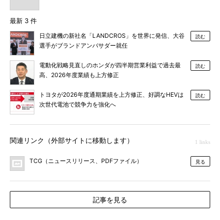
最新 3 件
日立建機の新社名「LANDCROS」を世界に発信、大谷
読む
選手がブランドアンバサダー就任
電動化戦略見直しのホンダが四半期営業利益で過去最
読む
高、2026年度業績も上方修正
トヨタが2026年度通期業績を上方修正、好調なHEVは
読む
次世代電池で競争力を強化へ
関連リンク（外部サイトに移動します）
1 links
TCG（ニュースリリース、PDFファイル）
見る
記事を見る