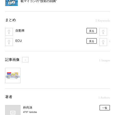
載マイコンの“技術の四隅”
まとめ
5 Keywords
自動車
セ
見る
ECU
標
見る
記事画像
＋
1 Images
1
著者
1 Authors
朴尚洙
一覧
4737 Articles