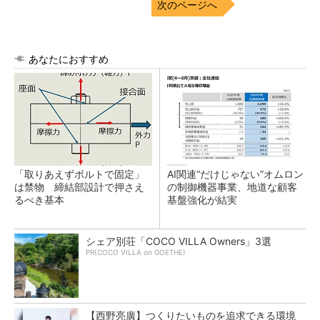
次のページへ
あなたにおすすめ
「取りあえずボルトで固定」
AI関連“だけじゃない”オムロン
は禁物 締結部設計で押さえ
の制御機器事業、地道な顧客
るべき基本
基盤強化が結実
シェア別荘「COCO VILLA Owners」3選
PR(COCO VILLA on GOETHE)
【西野亮廣】つくりたいものを追求できる環境