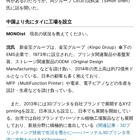
何があるのだろうか。同グループ CEOの沈軾栄（Simon Shen）
氏に話を聞いた。
中国より先にタイに工場を設立
MONOist
現在の状況を教えてください。
沈氏
新金宝グループは、金宝グループ（Kinpo Group）傘下の
EMS企業で、1973年に設立された。プリンタ関連製品や基盤実
装、ストレージ関連製品のODM（Original Design
Manufacturing）などを請け負い、2014年の売上高は約72億米ド
ルとなっている。日本の顧客も多く抱えており、
MFP（MultiFunction Printer）や電卓、電子ピアノなどの生産を
設計・生産などを請け負っている。
また、2013年には3Dプリンタを自社ブランドで展開するXYZ
printingを設立。日本法人も設立し、日本でも展開を開始してい
る。台湾では自社ブランドでパーソナル植物工場製品なども展開
しており、新規分野に積極的に進出している（
関連記事：3Dプ
リンティング技術で生活を豊かに――パーソナル3Dプリンタ市
場に攻勢をかけるXYZprinting
）。