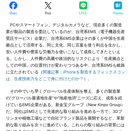
Share
Post
LINE
Hatena
PCやスマートフォン、デジタルカメラなど、現在多くの製造
業が製品の製造を委託しているのが、台湾系EMS（電子機器生産
受託サービス）企業だ。台湾系EMS企業はその多くが中国を生産
拠点として活用する。同じ文化、同じ言葉を使う利点を生かし、
安い人件費や豊富な労働力を使いこなして成長してきたといえ
る。しかし、人件費の高騰や政治的なリスクにより「生産拠点と
しての中国」の位置付けが変わりつつある中、台湾系EMSも岐路
に立たされている（
関連記事：iPhoneを製造するフォックスコン
は、生産技術力をどこで身に付けたのか？
）。
その中でいち早くグローバル生産体制を整え、多くの製造業
の“グローバル最適地生産”や“地産地消”ニーズに応え、成長を続
けているEMS企業がある。新金宝グループ（New Kinpo Group）
だ。同社はEMSとして先進的な取り組みを進める一方で、3Dプ
リンタや植物工場などで自社ブランド製品を展開するなど、革新
的な取り組みを次々に進めている。これらの取り組みの背景には