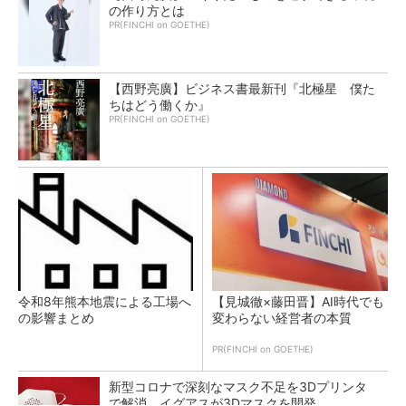
の作り方とは
PR(FINCHI on GOETHE)
【西野亮廣】ビジネス書最新刊『北極星 僕た
ちはどう働くか』
PR(FINCHI on GOETHE)
令和8年熊本地震による工場へ
【見城徹×藤田晋】AI時代でも
の影響まとめ
変わらない経営者の本質
PR(FINCHI on GOETHE)
新型コロナで深刻なマスク不足を3Dプリンタ
で解消、イグアスが3Dマスクを開発