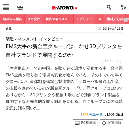
組み込み開発
メカ設計
製造マネジメント
モビリティ
FA
素材／化学
連載
2015年3月26日
製造マネジメント インタビュー
EMS大手の新金宝グループは、なぜ3Dプリンタを
自社ブランドで展開するのか
（1/3 ページ）
「生産拠点としての中国」を取り巻く環境が変化する中、台湾系
EMS企業を取り巻く環境も変化が進んでいる。その中でいち早く
グローバル生産体制を構築し製造業の「グローバル最適地生産」
の支援を進めているのが新金宝グループだ。同グループはEMSで
ありながら、3Dプリンタや植物工場などで独自ブランド製品を
展開するなど先進的な取り組みを見せる。同グループCEOの沈軾
栄氏に話を聞いた。
[
三島一孝
，MONOist]
PC用表示
関連情報