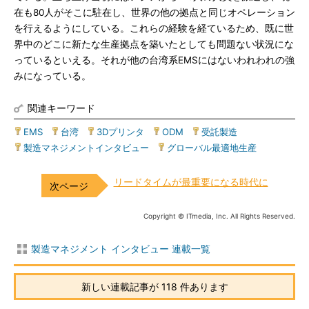
在も80人がそこに駐在し、世界の他の拠点と同じオペレーション
を行えるようにしている。これらの経験を経ているため、既に世
界中のどこに新たな生産拠点を築いたとしても問題ない状況にな
っているといえる。それが他の台湾系EMSにはないわれわれの強
みになっている。
関連キーワード
EMS
|
台湾
|
3Dプリンタ
|
ODM
|
受託製造
|
製造マネジメントインタビュー
|
グローバル最適地生産
リードタイムが最重要になる時代に
Copyright © ITmedia, Inc. All Rights Reserved.
製造マネジメント インタビュー 連載一覧
新しい連載記事が 118 件あります