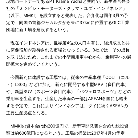
現地パートナーであるPT Krama Yudhaと共同で、新生産合弁会
社の「ミツビシ・モーターズ・クラマ・ユダ・インドネシア」
（以下、MMKI）を設立すると発表した。合弁化は同年3月の予
定で、同国の首都ジャカルタから東に37kmに位置するGIIC工業
団地に新工場を建設するという。
現在インドネシアは、世界第4位の人口を有し、経済成長と共
に需要増加が期待される市場となっている。3社では、その成長
を取り込むため、これまでの小型商用車中心から、乗用車への展
開拡大を進めていくという。
今回新たに建設する工場では、従来の生産車種「COLT（コル
ト）L300」などに加え、新たに開発する小型MPV（多目的車）
や、新型SUV（スポーツ多目的車）「パジェロスポーツ」などの
乗用車を生産する。生産した車両の一部はASEAN各国にも輸出
する予定で、これによりインドネシアは、タイに続くASEANの
主要生産拠点となる。
MMKIの資本金は約200億円で、新型車開発費を含めた総投資
額は約600億円になるという。工場の操業は2017年4月の予定