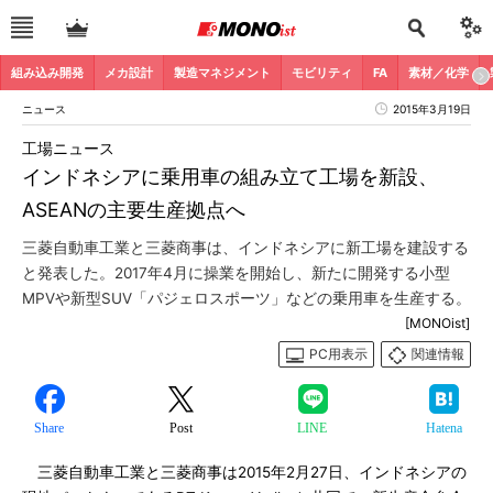
組み込み開発
メカ設計
製造マネジメント
モビリティ
FA
素材／化学
ニュース
2015年3月19日
工場ニュース
インドネシアに乗用車の組み立て工場を新設、
ASEANの主要生産拠点へ
三菱自動車工業と三菱商事は、インドネシアに新工場を建設する
と発表した。2017年4月に操業を開始し、新たに開発する小型
MPVや新型SUV「パジェロスポーツ」などの乗用車を生産する。
[MONOist]
PC用表示
関連情報
Share
Post
LINE
Hatena
三菱自動車工業と三菱商事は2015年2月27日、インドネシアの