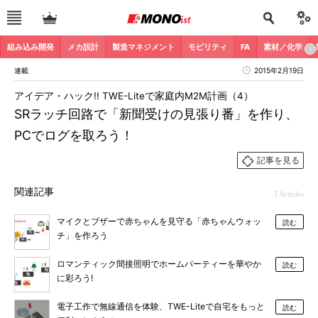
組み込み開発
メカ設計
製造マネジメント
モビリティ
FA
素材／化学
連載
2015年2月19日
アイデア・ハック!! TWE-Liteで家庭内M2M計画（4）
SRラッチ回路で「新聞受けの見張り番」を作り、
PCでログを取ろう！
記事を見る
関連記事
3 Articles
マイクとブザーで赤ちゃんを見守る「赤ちゃんウォッ
読む
チ」を作ろう
ロマンティック間接照明でホームパーティーを華やか
読む
に彩ろう!
電子工作で無線通信を体験、TWE-Liteで自宅をもっと
読む