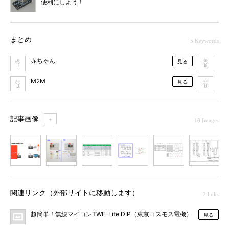
便利にしよう！
まとめ
5 Keywords
赤ちゃん
アイ
見る
M2M
電
見る
記事画像
＋
18 Images
1
2
3
4
5
6
7
関連リンク（外部サイトに移動します）
2 links
超簡単！無線マイコンTWE-Lite DIP（東京コスモス電機）
見る