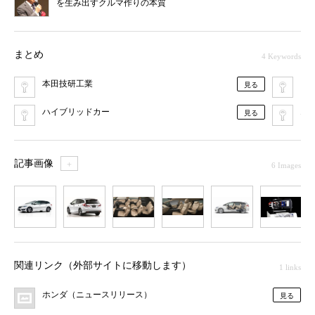
を生み出すクルマ作りの本質
まとめ
4 Keywords
本田技研工業
ミ
見る
ハイブリッドカー
エ
見る
記事画像
＋
6 Images
1
2
3
4
5
6
関連リンク（外部サイトに移動します）
1 links
ホンダ（ニュースリリース）
見る