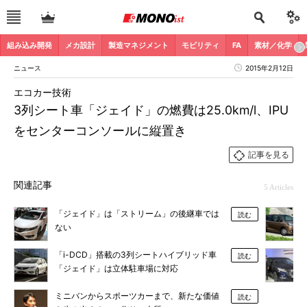
組み込み開発
メカ設計
製造マネジメント
モビリティ
FA
素材／化学
ニュース
2015年2月12日
エコカー技術
3列シート車「ジェイド」の燃費は25.0km/l、IPU
をセンターコンソールに縦置き
記事を見る
関連記事
5 Articles
「ジェイド」は「ストリーム」の後継車では
読む
ない
「i-DCD」搭載の3列シートハイブリッド車
読む
「ジェイド」は立体駐車場に対応
ミニバンからスポーツカーまで、新たな価値
読む