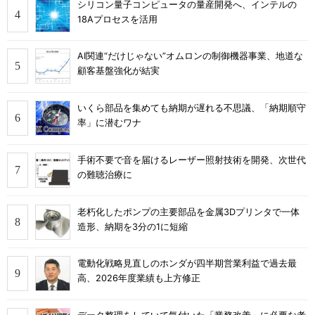
シリコン量子コンピュータの量産開発へ、インテルの
18Aプロセスを活用
AI関連“だけじゃない”オムロンの制御機器事業、地道な
顧客基盤強化が結実
いくら部品を集めても納期が遅れる不思議、「納期順守
率」に潜むワナ
手術不要で音を届けるレーザー照射技術を開発、次世代
の難聴治療に
老朽化したポンプの主要部品を金属3Dプリンタで一体
造形、納期を3分の1に短縮
電動化戦略見直しのホンダが四半期営業利益で過去最
高、2026年度業績も上方修正