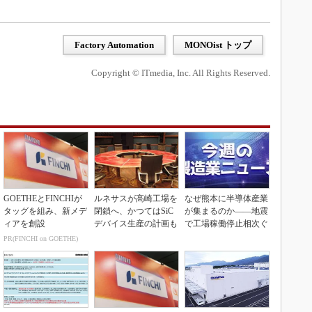
Factory Automation
MONOist トップ
Copyright © ITmedia, Inc. All Rights Reserved.
GOETHEとFINCHIが
ルネサスが高崎工場を
なぜ熊本に半導体産業
タッグを組み、新メデ
閉鎖へ、かつてはSiC
が集まるのか――地震
ィアを創設
デバイス生産の計画も
で工場稼働停止相次ぐ
PR(FINCHI on GOETHE)