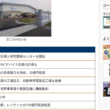
コー
イン
よく
新工場外観A棟
新社屋と研究開発センターを開設
SiCデバイス生産の計画も
の生産能力を強化、20億円投資
機器の工場設立、自動車用電装品工場を改修
ス長野事業場で最新設備に機能集約
とめ
産、レゾナックが150億円追加投資