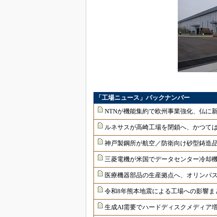
「工場ニュース」バックナンバー
NTNが機能集約で欧州事業強化、仏に
ルネサスが高崎工場を閉鎖へ、かつては
神戸製鋼所が航空／防衛向け砂型鋳造品
三菱電機が米国でデータセンター冷却
医療機器部品の生産拠点へ、オリンパ
令和8年熊本地震による工場への影響ま
生成AI需要でハードディスクメディア増