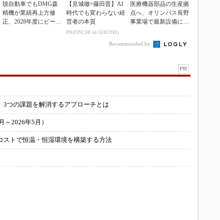
脱自動車でもDMG森
【見城徹×藤田晋】AI
医療機器部品の生産拠
精機が業績再上方修
時代でも変わらない経
点へ、オリンパス長野
正、2028年度にピーク
営者の本質
事業場で最新設備に機
利益計画
能集約
PR(FINCHI on GOETHE)
Recommended by
PR
」
 3つの課題を解消するアプローチとは
～2026年5月）
コストで恒温・恒湿環境を構築する方法