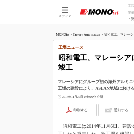
工
産
メディア
脱
つながる技術
AI×技術
MONOist
>
Factory Automation
>
昭和電工、マレーシ
つながる工場
AI×設備
つながるサービ
Physical
工場ニュース
昭和電工、マレーシア
竣工
マレーシアにグループ初の海外アルミニ
工場の建設により、ASEAN地域にお
2014年11月25日 07時00分 公開
印刷する
通知する
昭和電工は2014年11月6日、
工したと発表した。新工場を建設