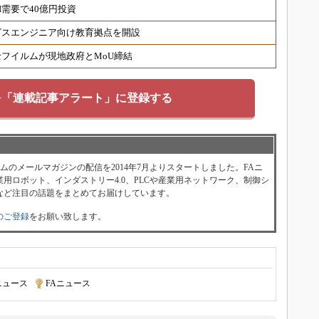
需要で40億円投資
ビスエンジニア向け教育拠点を開設
フイルムが現地政府とMoU締結
を「連載記事アラート」に登録する
ォーラムのメールマガジンの配信を2014年7月よりスタートしました。FAニ
用ロボット、インダストリー4.0、PLCや産業用ネットワーク、制御シ
など注目の話題をまとめてお届けしています。
のご登録
をお願い致します。
ニュース
|
FAニュース