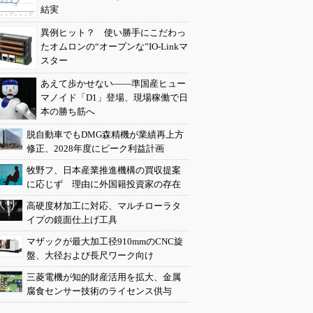
結実
異例ヒット？ 使い勝手にこだわっ
たオムロンの“オープンな”IO-Linkマ
スター
あえて歩かせない――準国産ヒュー
マノイド「D1」登場、現場稼働で日
本の勝ち筋へ
脱自動車でもDMG森精機が業績再上方
修正、2028年度にピーク利益計画
牧野フ、日本産業推進機構の買収提案
に応じず 理由に外国籍投資家の存在
高硬度材加工に対応、マルチローラタ
イプの鏡面仕上げ工具
マザックが最大加工径910mmのCNC旋
盤、大径および長尺ワーク向け
三菱電機が知的財産活用を拡大、金属
腐食センサー技術のライセンス供与