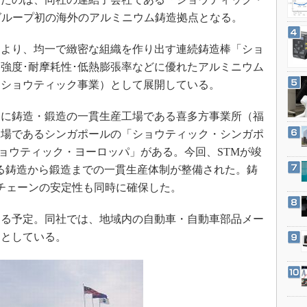
3Dプリンタ
産業オープンネット展
グループ初の海外のアルミニウム鋳造拠点となる。
デジタルツインとCAE
S＆OP
より、均一で緻密な組織を作り出す連続鋳造棒「ショ
強度･耐摩耗性･低熱膨張率などに優れたアルミニウム
インダストリー4.0
（ショウティック事業）として展開している。
イノベーション
製造業ビッグデータ
に鋳造・鍛造の一貫生産工場である喜多方事業所（福
メイドインジャパン
工場であるシンガポールの「ショウティック・シンガポ
ショウティック・ヨーロッパ」がある。今回、STMが竣
植物工場
ける鋳造から鍛造までの一貫生産体制が整備された。鋳
知財マネジメント
チェーンの安定性も同時に確保した。
海外生産
グローバル設計・開発
る予定。同社では、地域内の自動車・自動車部品メー
くとしている。
制御セキュリティ
新型コロナへの対応