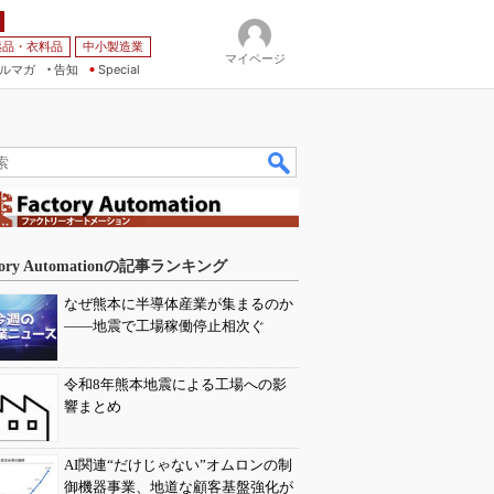
薬品・衣料品
中小製造業
マイページ
ルマガ
告知
Special
tory Automationの記事ランキング
なぜ熊本に半導体産業が集まるのか
――地震で工場稼働停止相次ぐ
令和8年熊本地震による工場への影
響まとめ
AI関連“だけじゃない”オムロンの制
御機器事業、地道な顧客基盤強化が