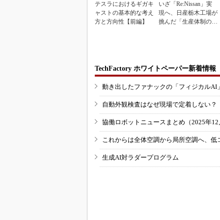
テスラにおけるギガキ
いざ「Re:Nissan」実
ャストの基本的な考え
現へ、日産栃木工場が
方と方向性【前編】
挑んだ「生産体制の比
例化」
TechFactory ホワイトペーパー新着情報
動き出したファナックの「フィジカルAI
自動外観検査はなぜ現場で定着しない？
協働ロボットニュースまとめ（2025年12月
これからは全体空調から局所空調へ、低
生成AI対ラダープログラム