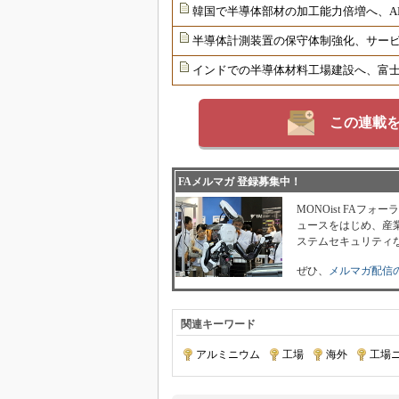
韓国で半導体部材の加工能力倍増へ、AI
半導体計測装置の保守体制強化、サー
インドでの半導体材料工場建設へ、富士
この連載
FAメルマガ 登録募集中！
MONOist FAフ
ュースをはじめ、産業
ステムセキュリティ
ぜひ、
メルマガ配信
関連キーワード
アルミニウム
|
工場
|
海外
|
工場