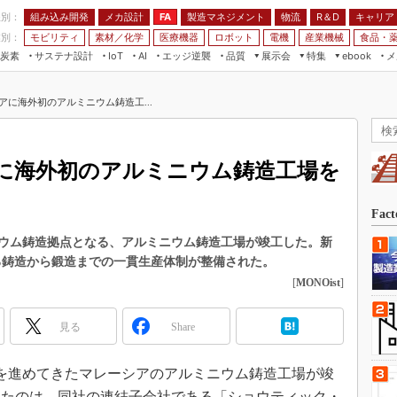
程別：
組み込み開発
メカ設計
製造マネジメント
物流
R＆D
キャリア
FA
業別：
モビリティ
素材／化学
医療機器
ロボット
電機
産業機械
食品・
炭素
サステナ設計
エッジ逆襲
品質
展示会
特集
メ
IoT
AI
ebook
伝承
組み込み開発
CEATEC
読者調査まとめ
編集後記
アに海外初のアルミニウム鋳造工...
JIMTOF
保全
メカ設計
つながるクルマ
組込み/エッジ コンピューティング
ス
 AI
製造マネジメント
5G
展＆IoT/5Gソリューション展
VR／AR
FA
に海外初のアルミニウム鋳造工場を
IIFES
モビリティ
フィールドサービス
国際ロボット展
素材／化学
FPGA
Fac
ジャパンモビリティショー
組み込み画像技術
ウム鋳造拠点となる、アルミニウム鋳造工場が竣工した。新
TECHNO-FRONTIER
ける鋳造から鍛造までの一貫生産体制が整備された。
組み込みモデリング
人テク展
[
MONOist
]
Windows Embedded
スマート工場EXPO
車載ソフト開発
見る
Share
EdgeTech+
ISO26262
日本ものづくりワールド
建設を進めてきたマレーシアのアルミニウム鋳造工場が竣
無償設計ツール
AUTOMOTIVE WORLD
したのは、同社の連結子会社である「ショウティック・