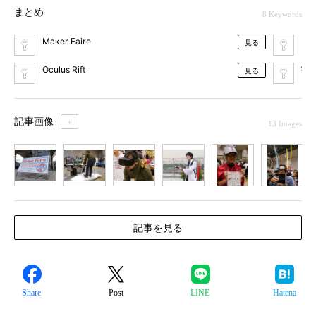
まとめ
8 Keywords
Maker Faire
ロ
見る
Oculus Rift
宇
見る
記事画像
＋
13 Images
1
2
3
4
5
6
7
記事を見る
Share
Post
LINE
Hatena