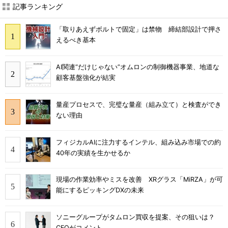
記事ランキング
「取りあえずボルトで固定」は禁物 締結部設計で押さ
えるべき基本
AI関連“だけじゃない”オムロンの制御機器事業、地道な
顧客基盤強化が結実
量産プロセスで、完璧な量産（組み立て）と検査ができ
ない理由
フィジカルAIに注力するインテル、組み込み市場での約
40年の実績を生かせるか
現場の作業効率やミスを改善 XRグラス「MiRZA」が可
能にするピッキングDXの未来
ソニーグループがタムロン買収を提案、その狙いは？
CFOがコメント