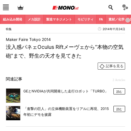
組み込み開発
メカ設計
製造マネジメント
モビリティ
FA
素材／化学
特集
2014年11月24日
Maker Faire Tokyo 2014
没入感パネェOculus Riftメーヴェから“本物の空気
砲”まで、野生の天才を見てきた
記事を見る
関連記事
2 Articles
GEとNVIDIAが共同開発した走行ロボット「TURBO」
読む
「進撃の巨人」の立体機動装置をリアルに再現、2015
読む
年初にデモを披露