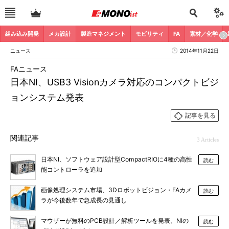
組み込み開発
メカ設計
製造マネジメント
モビリティ
FA
素材／化学
ニュース
2014年11月22日
FAニュース
日本NI、USB3 Visionカメラ対応のコンパクトビジ
ョンシステム発表
記事を見る
関連記事
3 Articles
日本NI、ソフトウェア設計型CompactRIOに4種の高性
読む
能コントローラを追加
画像処理システム市場、3Dロボットビジョン・FAカメ
読む
ラが今後数年で急成長の見通し
マウザーが無料のPCB設計／解析ツールを発表、NIの
読む