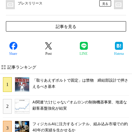
プレスリリース
F
見る
記事を見る
Share
Post
LINE
Hatena
記事ランキング
「取りあえずボルトで固定」は禁物 締結部設計で押さ
えるべき基本
AI関連“だけじゃない”オムロンの制御機器事業、地道な
顧客基盤強化が結実
フィジカルAIに注力するインテル、組み込み市場での約
40年の実績を生かせるか