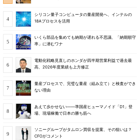
シリコン量子コンピュータの量産開発へ、インテルの
18Aプロセスを活用
いくら部品を集めても納期が遅れる不思議、「納期順守
率」に潜むワナ
電動化戦略見直しのホンダが四半期営業利益で過去最
高、2026年度業績も上方修正
量産プロセスで、完璧な量産（組み立て）と検査ができ
ない理由
あえて歩かせない――準国産ヒューマノイド「D1」登
場、現場稼働で日本の勝ち筋へ
ソニーグループがタムロン買収を提案、その狙いは？
CFOがコメント