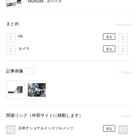
「MultiSIM」がベース
まとめ
5 Keywords
FA
US
見る
カメラ
ナ
見る
記事画像
＋
2 Images
1
2
関連リンク（外部サイトに移動します）
4 links
日本ナショナルインスツルメンツ
MO
見る