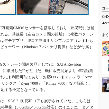
コー
ロボ
エッ
500万画素CMOSセンサーを搭載しており、出荷時には補
される。基線長（左右カメラ間の距離）は複数パターン
よく
はデモアプリ、IPコア制御用サンプルコア（いずれも
ーワー（Windows 7 バイナリ提供）などが付属す
装するストレージ関連製品としては、SATA Revision
Gbps対応）に準拠したIPが注目だ。既に販売開始より1年程経過
にも利用可能であり、対応FPGAもアルテラ「Arria
やザイリンクス「Zynq-7000」「Kintex-7000」など幅広く、
にも対応する予定となっている。
SAS 2.1対応IPコアも展示されていた。こちらは
 2.1標準規格準拠（3.0Gpbs／6.0Gbps対応）のイニシエータ／タ