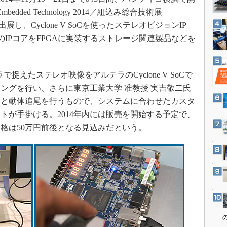
3Dプリンタ
産業オープンネット展
edded Technology 2014／組込み総合技術展
デジタルツインとCAE
出展し、Cyclone V SoCを使ったステレオビジョンIP
S＆OP
ipropのIPコアをFPGAに実装するストレージ関連製品などを
インダストリー4.0
イノベーション
捉えたステレオ映像をアルテラのCyclone V SoCで
製造業ビッグデータ
ングを行い、さらに東京工業大学 准教授 実吉敬二氏
メイドインジャパン
知と動体追尾を行うもので、システムに合わせたカスタ
植物工場
トが手掛ける。2014年内には販売を開始する予定で、
格は50万円前後となる見込みだという。
知財マネジメント
海外生産
グローバル設計・開発
制御セキュリティ
新型コロナへの対応