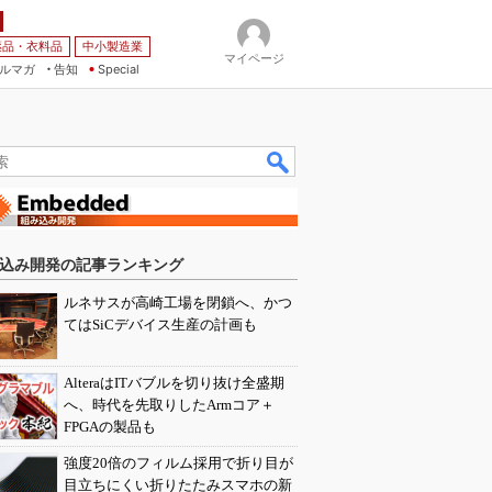
薬品・衣料品
中小製造業
マイページ
ルマガ
告知
Special
込み開発の記事ランキング
ルネサスが高崎工場を閉鎖へ、かつ
てはSiCデバイス生産の計画も
AlteraはITバブルを切り抜け全盛期
へ、時代を先取りしたArmコア＋
FPGAの製品も
強度20倍のフィルム採用で折り目が
目立ちにくい折りたたみスマホの新