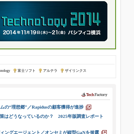
nology
|
富士ソフト
|
アルテラ
|
ザイリンクス
ムの“理想郷”／Rapidusの顧客獲得が進捗
策はどうなっているのか？ 2025年版調査レポート
ディングエージェント／オンセミが縦型GaNを披露