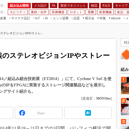
程別：
組み込み開発
メカ設計
製造マネジメント
物流
R＆D
キャリア
FA
業別：
モビリティ
素材／化学
医療機器
ロボット
電機
産業機械
食品・
炭素
サステナ設計
エッジ逆襲
品質
展示会
特集
メ
IoT
AI
ebook
伝承
組み込み開発
CEATEC
読者調査まとめ
編集後記
ステレオビジョンIPやストレ...
JIMTOF
保全
メカ設計
つながるクルマ
組込み/エッジ コンピューティング
ス
 AI
製造マネジメント
5G
展＆IoT/5Gソリューション展
VR／AR
FA
装のステレオビジョンIPやストレー
IIFES
モビリティ
フィールドサービス
国際ロボット展
素材／化学
FPGA
組み
ジャパンモビリティショー
組み込み画像技術
 2014／組込み総合技術展（ET2014）」にて、Cyclone V SoCを使
TECHNO-FRONTIER
propのIPをFPGAに実装するストレージ関連製品などを展示し
組み込みモデリング
人テク展
チングサイト紹介も。
Windows Embedded
[渡邊宏，
MONOist
]
スマート工場EXPO
車載ソフト開発
EdgeTech+
Share
ISO26262
日本ものづくりワールド
無償設計ツール
AUTOMOTIVE WORLD
14年11月19～21日までの3日間、パシフィコ横浜で開