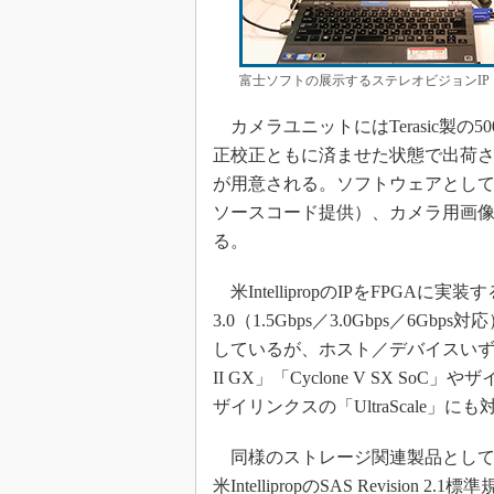
富士ソフトの展示するステレオビジョンIP
カメラユニットにはTerasic製の
正校正ともに済ませた状態で出荷
が用意される。ソフトウェアとして
ソースコード提供）、カメラ用画像ビュ
る。
米IntellipropのIPをFPGAに実
3.0（1.5Gbps／3.0Gbps／6
しているが、ホスト／デバイスいずれ
II GX」「Cyclone V SX SoC」
ザイリンクスの「UltraScale」
同様のストレージ関連製品としては、
米IntellipropのSAS Revision