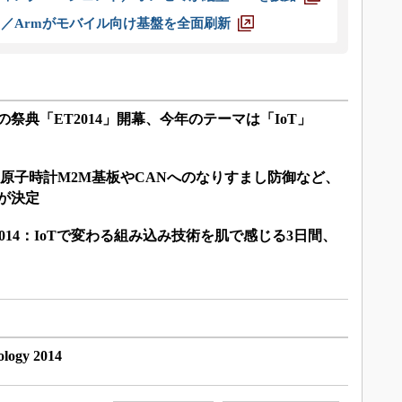
ス／Armがモバイル向け基盤を全面刷新
術の祭典「ET2014」開幕、今年のテーマは「IoT」
報：原子時計M2M基板やCANへのなりすまし防御など、
が決定
ology 2014：IoTで変わる組み込み技術を肌で感じる3日間、
ogy 2014