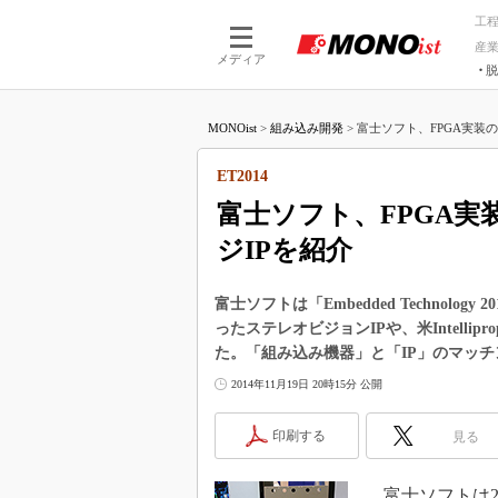
工
産
メディア
脱
つながる技術
AI×技術
MONOist
>
組み込み開発
>
富士ソフト、FPGA実装の
つながる工場
AI×設備
つながるサービ
Physical
ET2014
富士ソフト、FPGA実
ジIPを紹介
富士ソフトは「Embedded Technology
ったステレオビジョンIPや、米Intelli
た。「組み込み機器」と「IP」のマッ
2014年11月19日 20時15分 公開
印刷する
見る
富士ソフトは20