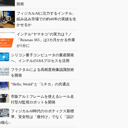
技術
フィジカルAIに注力するインテル、
組み込み市場での約40年の実績を生
かせるか
インテル“ヤマネコ”の実力は？／
「Renesas 365」は3カ月かかる作業
が1分に
シリコン量子コンピュータの量産開発
へ、インテルの18Aプロセスを活用
フラクタルによる高精度画像認識技術
を開発
“Hello, World”と「Lチカ」の共通点
市販アルミフレームを使えるレール走
行型AI監視ロボットを開発
フィジカルAI時代のロボティクス新標
準、安全性は「後付け」でなく「設計
の核心」