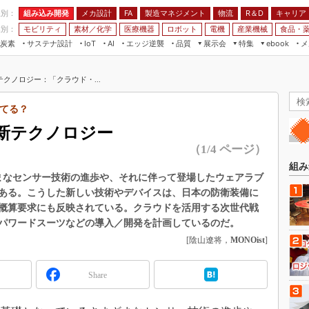
程別：
組み込み開発
メカ設計
製造マネジメント
物流
R＆D
キャリア
FA
業別：
モビリティ
素材／化学
医療機器
ロボット
電機
産業機械
食品・
炭素
サステナ設計
エッジ逆襲
品質
展示会
特集
メ
IoT
AI
ebook
伝承
組み込み開発
CEATEC
読者調査まとめ
編集後記
クノロジー：「クラウド・...
JIMTOF
保全
メカ設計
つながるクルマ
組込み/エッジ コンピューティング
ス
 AI
製造マネジメント
5G
てる？
展＆IoT/5Gソリューション展
VR／AR
FA
新テクノロジー
IIFES
モビリティ
フィールドサービス
（1/4 ページ）
国際ロボット展
素材／化学
FPGA
組み
ジャパンモビリティショー
ざまなセンサー技術の進歩や、それに伴って登場したウェアラブ
組み込み画像技術
ある。こうした新しい技術やデバイスは、日本の防衛装備に
TECHNO-FRONTIER
度概算要求にも反映されている。クラウドを活用する次世代戦
組み込みモデリング
人テク展
パワードスーツなどの導入／開発を計画しているのだ。
Windows Embedded
スマート工場EXPO
[陰山遼将，
MONOist
]
車載ソフト開発
EdgeTech+
ISO26262
Share
日本ものづくりワールド
無償設計ツール
AUTOMOTIVE WORLD