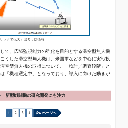
リックで拡大）出典：防衛省
として、広域監視能力の強化を目的とする滞空型無人機
。こうした滞空型無人機は、米国軍などを中心に実戦投
で滞空型無人機の取得について、「検討／調査段階」と
では「機種選定中」となっており、導入に向けた動きが
ジ
新型戦闘機の研究開発にも注力
1
|
2
|
3
|
4
次のページへ