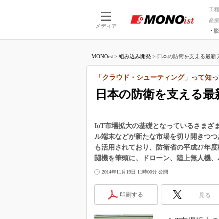
工
産
メディア
脱
つながる技術
AI×技術
MONOist
>
組み込み開発
>
日本の防衛を支える最新テ
つながる工場
AI×設備
つながるサービ
Physical
「クラウド・シューティング」って知っ
日本の防衛を支える最
IoT市場拡大の基礎となっているさま
ル端末などが新たな市場を切り開きつつ
も活用されており、防衛省の平成27年
闘機を筆頭に、ドローン、陸上無人機、
2014年11月19日 11時00分 公開
印刷する
見る