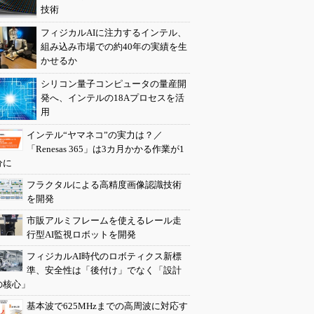
技術
フィジカルAIに注力するインテル、
組み込み市場での約40年の実績を生
かせるか
シリコン量子コンピュータの量産開
発へ、インテルの18Aプロセスを活
用
インテル“ヤマネコ”の実力は？／
「Renesas 365」は3カ月かかる作業が1
分に
フラクタルによる高精度画像認識技術
を開発
市販アルミフレームを使えるレール走
行型AI監視ロボットを開発
フィジカルAI時代のロボティクス新標
準、安全性は「後付け」でなく「設計
の核心」
基本波で625MHzまでの高周波に対応す