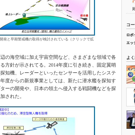
コー
ロボ
開発と早期警戒機の取得が検討されている（クリックで拡
エッ
周辺の海空域に加え宇宙空間など、さまざまな領域で各
よく
る方針が示されてる。2014年度に引き続き、固定翼哨
線探知機、レーダーといったセンサーを活用したシステ
15年度からの新規事業としては、新たに潜水艦を探知す
プターの開発や、日本の領土へ侵入する戦闘機などを探
追加された。