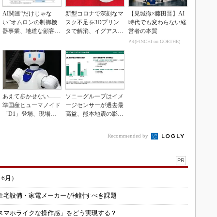
AI関連“だけじゃな
新型コロナで深刻なマ
【見城徹×藤田晋】AI
い”オムロンの制御機
スク不足を3Dプリン
時代でも変わらない経
器事業、地道な顧客基
タで解消、イグアスが
営者の本質
盤強化が結実
3Dマスクを開発
PR(FINCHI on GOETHE)
あえて歩かせない――
ソニーグループはイメ
準国産ヒューマノイド
ージセンサーが過去最
「D1」登場、現場稼
高益、熊本地震の影響
働で日本の勝ち筋へ
も限定的
Recommended by
PR
～6月）
住宅設備・家電メーカーが検討すべき課題
スマホライクな操作感」をどう実現する？