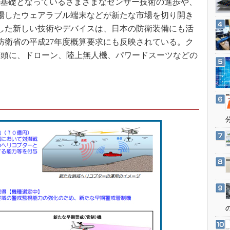
の基礎となっているさまざまなセンサー技術の進歩や、
3Dプリンタ
産業オープンネット展
場したウェアラブル端末などが新たな市場を切り開き
デジタルツインとCAE
した新しい技術やデバイスは、日本の防衛装備にも活
S＆OP
防衛省の平成27年度概算要求にも反映されている。ク
インダストリー4.0
筆頭に、ドローン、陸上無人機、パワードスーツなどの
イノベーション
製造業ビッグデータ
メイドインジャパン
植物工場
知財マネジメント
海外生産
グローバル設計・開発
制御セキュリティ
新型コロナへの対応