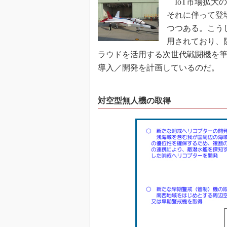
IoT市場拡大
それに伴って登
つつある。こう
用されており、
ラウドを活用する次世代戦闘機を
導入／開発を計画しているのだ。
対空型無人機の取得