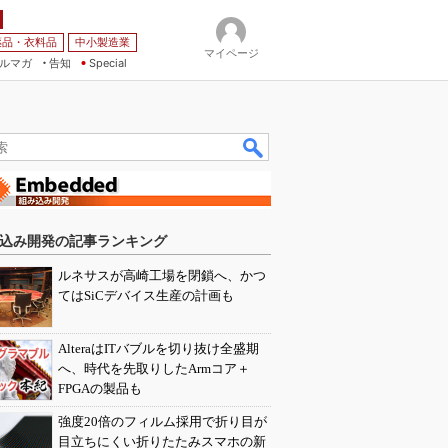
薬品・衣料品
中小製造業
マイページ
ルマガ
告知
Special
込み開発の記事ランキング
ルネサスが高崎工場を閉鎖へ、かつ
てはSiCデバイス生産の計画も
AlteraはITバブルを切り抜け全盛期
へ、時代を先取りしたArmコア＋
FPGAの製品も
強度20倍のフィルム採用で折り目が
目立ちにくい折りたたみスマホの新