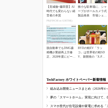
【見城徹×藤田晋】AI
狭小な駐車場に、シャ
時代でも変わらない経
ープがポールカメラ式
営者の本質
製品発表 市場シェア
10％目指す
PR(FINCHI on GOETHE)
脱自動車でもDMG森
BYDの軽EV「ラッ
精機が業績再上方修
コ」は世界初の軽SD
正、2028年度にピーク
V、新開発の「X-PAC
利益計画
K」に電動システ...
TechFactory ホワイトペーパー新着情報
組み込み開発ニュースまとめ（2026年4
夢の「スマートホーム」実現に向けて、
スマホ世代が住宅設備や家電に求める「