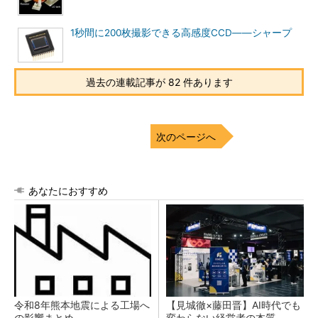
1秒間に200枚撮影できる高感度CCD――シャープ
過去の連載記事が 82 件あります
次のページへ
あなたにおすすめ
令和8年熊本地震による工場へ
【見城徹×藤田晋】AI時代でも
の影響まとめ
変わらない経営者の本質