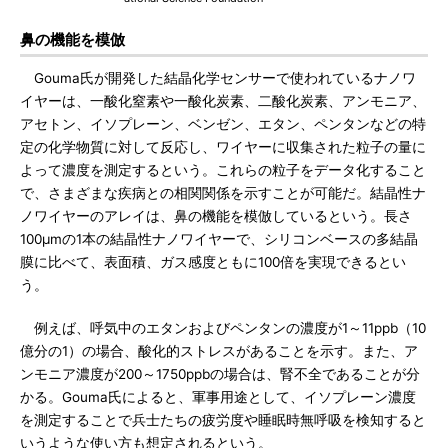
鼻の機能を模倣
Gouma氏が開発した結晶化学センサーで使われているナノワ
イヤーは、一酸化窒素や一酸化炭素、二酸化炭素、アンモニア、
アセトン、イソプレーン、ベンゼン、エタン、ペンタンなどの特
定の化学物質に対して反応し、ワイヤーに収集された粒子の量に
よって濃度を測定するという。これらの粒子をデータ化すること
で、さまざまな疾病との相関関係を示すことが可能だ。結晶性ナ
ノワイヤーのアレイは、鼻の機能を模倣しているという。長さ
100μmの1本の結晶性ナノワイヤーで、シリコンベースの多結晶
膜に比べて、表面積、ガス感度ともに100倍を実現できるとい
う。
例えば、呼気中のエタンおよびペンタンの濃度が1～11ppb（10
億分の1）の場合、酸化的ストレスがあることを示す。また、ア
ンモニア濃度が200～1750ppbの場合は、腎不全であることが分
かる。Gouma氏によると、軍事用途として、イソプレーン濃度
を測定することで兵士たちの疲労度や睡眠時無呼吸を検知すると
いうような使い方も想定されるという。