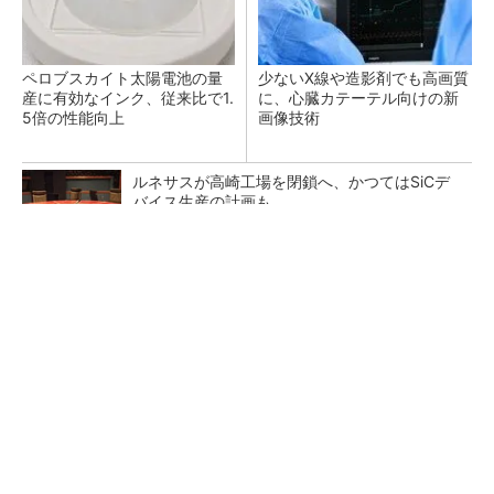
ペロブスカイト太陽電池の量
少ないX線や造影剤でも高画質
産に有効なインク、従来比で1.
に、心臓カテーテル向けの新
5倍の性能向上
画像技術
ルネサスが高崎工場を閉鎖へ、かつてはSiCデ
バイス生産の計画も
SNSアカウントを着実に成長。実はみんなココ
使ってます。
PR(Dreaw合同会社)
狭小な駐車場に、シャープがポールカメラ式製
品発表 市場シェア10％目指す