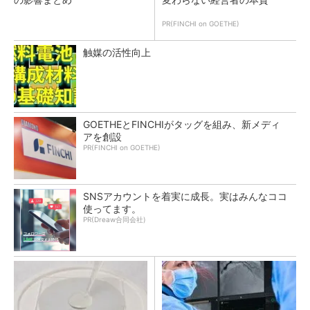
PR(FINCHI on GOETHE)
触媒の活性向上
GOETHEとFINCHIがタッグを組み、新メディ
アを創設
PR(FINCHI on GOETHE)
SNSアカウントを着実に成長。実はみんなココ
使ってます。
PR(Dreaw合同会社)