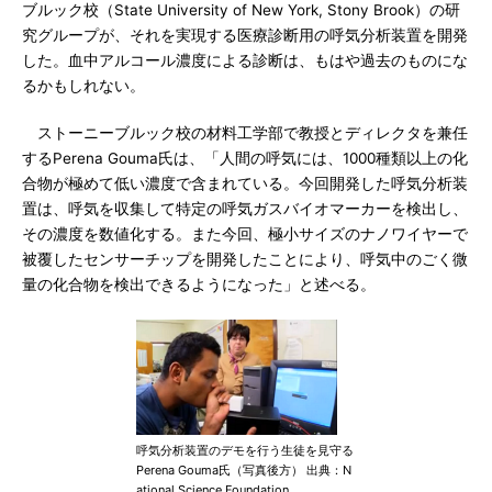
ブルック校（State University of New York, Stony Brook）の研
究グループが、それを実現する医療診断用の呼気分析装置を開発
した。血中アルコール濃度による診断は、もはや過去のものにな
るかもしれない。
ストーニーブルック校の材料工学部で教授とディレクタを兼任
するPerena Gouma氏は、「人間の呼気には、1000種類以上の化
合物が極めて低い濃度で含まれている。今回開発した呼気分析装
置は、呼気を収集して特定の呼気ガスバイオマーカーを検出し、
その濃度を数値化する。また今回、極小サイズのナノワイヤーで
被覆したセンサーチップを開発したことにより、呼気中のごく微
量の化合物を検出できるようになった」と述べる。
呼気分析装置のデモを行う生徒を見守る
Perena Gouma氏（写真後方） 出典：N
ational Science Foundation