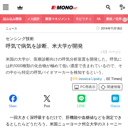
組み込み開発
メカ設計
製造マネジメント
モビリティ
FA
素材／化学
ニュース
2014年11月18日
センシング技術
呼気で病気を診断、米大学が開発
（1/2 ページ）
米国の大学が、医療診断向けの呼気分析装置を開発した。呼気に
は約1000種類の化合物が極めて低い濃度で含まれているので、そ
の中から特定の呼気バイオマーカーを検知するという。
[
Jessica Lipsky
，EE Times]
PC用表示
関連情報
Share
Post
LINE
Hatena
一回大きく深呼吸するだけで、肝機能や血糖値などを測定でき
るとしたらどうだろう。米国ニューヨーク州立大学のストーニー