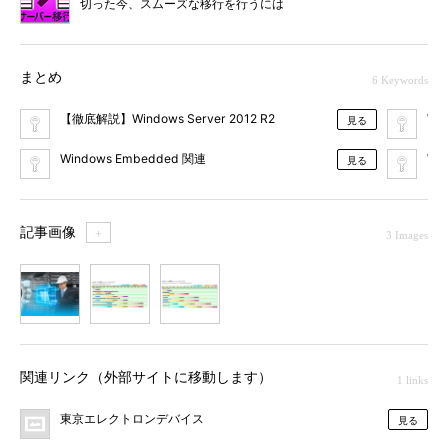
切った今、スムーズな移行を行うには
まとめ
6 Keywords
【徹底解説】Windows Server 2012 R2
Wi
見る
Windows Embedded 関連
Win
見る
記事画像
＋
3 Images
1
2
3
関連リンク（外部サイトに移動します）
1 links
東京エレクトロンデバイス
見る