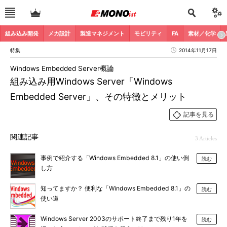
組み込み開発
メカ設計
製造マネジメント
モビリティ
FA
素材／化学
特集
2014年11月17日
Windows Embedded Server概論
組み込み用Windows Server「Windows
Embedded Server」、その特徴とメリット
記事を見る
関連記事
3 Articles
事例で紹介する「Windows Embedded 8.1」の使い倒
読む
し方
知ってますか？ 便利な「Windows Embedded 8.1」の
読む
使い道
Windows Server 2003のサポート終了まで残り1年を
読む