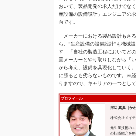
おいて、製品開発の求人だけでな
産設備の設備設計」エンジニアの
向です。
メーカーにおける製品設計もさる
ら、“生産設備の設備設計”も機械
す。「自社の製造工程においてど
置メーカーとやり取りしながら「
から考え、設備を具現化していく
に勝るとも劣らないものです。未
りますので、キャリアの一つとし
プロフィール
河辺 真典（か
株式会社メイテ
元生産技術のエ
の転職紹介を8