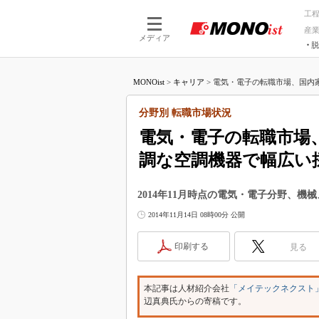
工
産
メディア
脱
つながる技術
AI×技術
MONOist
>
キャリア
>
電気・電子の転職市場、国内家
つながる工場
AI×設備
つながるサービ
Physical
分野別 転職市場状況
電気・電子の転職市場
調な空調機器で幅広い
2014年11月時点の電気・電子分野、
2014年11月14日 08時00分 公開
印刷する
見る
本記事は人材紹介会社
「メイテックネクスト
辺真典氏からの寄稿です。