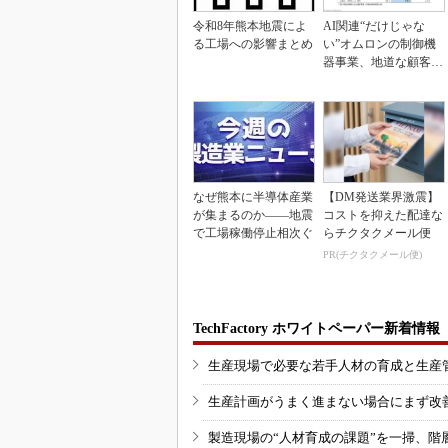
令和8年熊本地震によ
AI関連“だけじゃな
る工場への影響まとめ
い”オムロンの制御機
器事業、地道な顧客基
盤強化が結実
なぜ熊本に半導体産業
【DM発送業界激震】
が集まるのか――地震
コストを抑えた配達な
で工場稼働停止相次ぐ
らチクタクメール便
PR(チクタクメール便)
TechFactory ホワイトペーパー新着情報
生産現場で必要な若手人材の育成と生産
生産計画がうまく進まない場合にまず改
製造現場の“人材育成の課題”を一掃、階