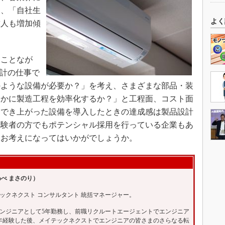
く、「自社生
よく
求人も増加傾
ことなが
設計の仕事で
のような設備が必要か？」を考え、さまざまな部品・装
いかに製造工程を効率化するか？」と工程面、コスト面
。でき上がった設備を導入したときの達成感は製品設計
経験者の方でもポテンシャル採用を行っている企業もあ
てお考えになってはいかがでしょうか。
わべ まさのり）
ックネクスト コンサルタント 統括マネージャー。
ンジニアとして5年勤務し、前職リクルートエージェントでエンジニア
年経験した後、メイテックネクストでエンジニアの皆さまのさらなる転