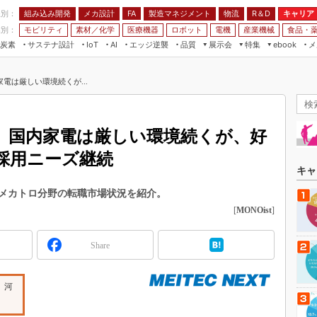
程別：
組み込み開発
メカ設計
製造マネジメント
物流
R＆D
キャリア
FA
業別：
モビリティ
素材／化学
医療機器
ロボット
電機
産業機械
食品・
炭素
サステナ設計
エッジ逆襲
品質
展示会
特集
メ
IoT
AI
ebook
伝承
組み込み開発
CEATEC
読者調査まとめ
編集後記
電は厳しい環境続くが...
JIMTOF
保全
メカ設計
つながるクルマ
組込み/エッジ コンピューティング
ス
 AI
製造マネジメント
5G
展＆IoT/5Gソリューション展
VR／AR
FA
、国内家電は厳しい環境続くが、好
IIFES
モビリティ
フィールドサービス
採用ニーズ継続
国際ロボット展
素材／化学
FPGA
キャ
ジャパンモビリティショー
組み込み画像技術
機械メカトロ分野の転職市場状況を紹介。
TECHNO-FRONTIER
[
MONOist
]
組み込みモデリング
人テク展
Windows Embedded
スマート工場EXPO
Share
車載ソフト開発
EdgeTech+
ISO26262
」
河
日本ものづくりワールド
無償設計ツール
AUTOMOTIVE WORLD