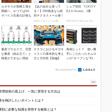
ルネサスが高崎工場を
【あの会社も使って
シェア別荘「COCO V
閉鎖へ、かつてはSiC
る！】DM発送なら絶
ILLA Owners」3選
デバイス生産の計画も
対チクタクメール便！
PR(チクタクメール便)
PR(COCO VILLA on GOETHE)
量産プロセスで、完璧
テスラにおけるギガキ
異例ヒット？ 使い勝
な量産（組み立て）と
ャストの基本的な考え
手にこだわったオムロ
検査ができない理由
方と方向性【前編】
ンの“オープンな”IO-L
inkマスター
Recommended by
PR
管理技術の底上げ、一気に実現する方法は
善を検討したいポイントとは？
層別に必要な知識を習得する秘策とは？