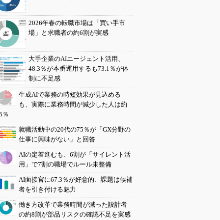
2026年春の転職市場は「買い手市
場」と求職者の約6割が実感
大手企業のAIエージェント活用、
48.3％が本番運用するも73.1％が体
制に不足感
生成AIで業務の時短効果が見込める
も、実際に業務時間が減少した人は約
5％
就職活動中の20代の75％が「GX分野の
仕事に興味がない」と回答
AIの定着進むも、6割が「サイレント活
用」で7割の職場でルール未整備
AI面接官に67.3％が好意的、課題は候補
者を引き付ける魅力
働き方改革で業務時間が減った設計者
の約8割が部品リスクの確認不足を実感