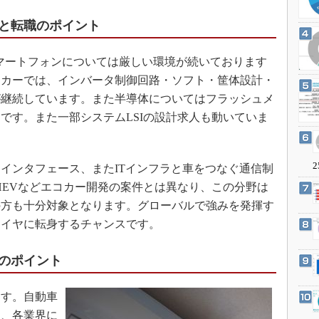
3Dプリンタ
産業オープンネット展
と転職のポイント
デジタルツインとCAE
S＆OP
マートフォンについては厳しい環境が続いております
インダストリー4.0
ーカーでは、インバータ制御回路・ソフト・筐体設計・
イノベーション
が継続しています。また半導体についてはフラッシュメ
製造業ビッグデータ
です。また一部システムLSIの設計求人も動いていま
メイドインジャパン
植物工場
2
インタフェース、またITインフラと車をつなぐ通信制
知財マネジメント
HEVなどエコカー開発の案件とは異なり、この分野は
海外生産
の方も十分対象となります。グローバルで強みを発揮す
ライヤに転身するチャンスです。
グローバル設計・開発
制御セキュリティ
のポイント
新型コロナへの対応
す。自動車
り、各業界に