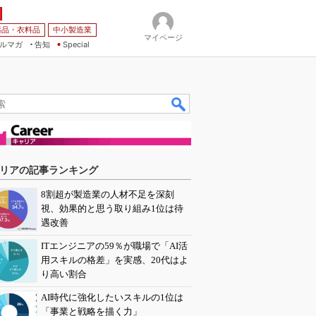
薬品・衣料品
中小製造業
マイページ
ルマガ
告知
Special
リアの記事ランキング
8割超が製造業の人材不足を深刻
視、効果的と思う取り組み1位は待
遇改善
ITエンジニアの59％が職場で「AI活
用スキルの格差」を実感、20代はよ
り高い割合
AI時代に強化したいスキルの1位は
「事業と戦略を描く力」