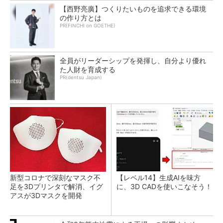
【西野亮廣】つくりたいものを追求できる環境
の作り方とは
PR(FINCHI on GOETHE)
全員がリーダーシップを発揮し、自分より優れ
た人財を育成する
PR(dentsu Japan)
新型コロナで深刻なマスク不
【レベル14】生成AIを味方
足を3Dプリンタで解消、イグ
に、3D CADを使いこなそう！
アスが3Dマスクを開発