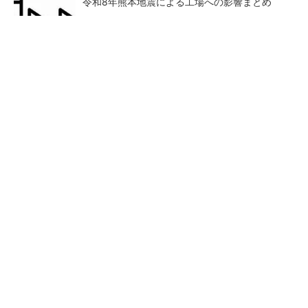
令和8年熊本地震による工場への影響まとめ
全員がリーダーシップを発揮し、自分より優れ
た人財を育成する
PR(dentsu Japan)
狭小な駐車場に、シャープがポールカメラ式製
品発表 市場シェア10％目指す
【見城徹×藤田晋】AI時代でも
ルネサスが高崎工場を閉鎖