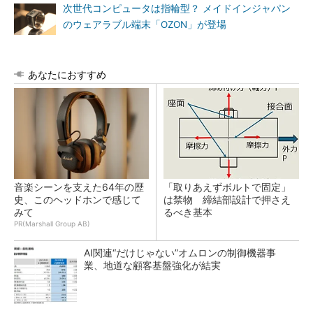
次世代コンピュータは指輪型？ メイドインジャパン
のウェアラブル端末「OZON」が登場
あなたにおすすめ
音楽シーンを支えた64年の歴
「取りあえずボルトで固定」
史、このヘッドホンで感じて
は禁物 締結部設計で押さえ
みて
るべき基本
PR(Marshall Group AB)
AI関連“だけじゃない”オムロンの制御機器事
業、地道な顧客基盤強化が結実