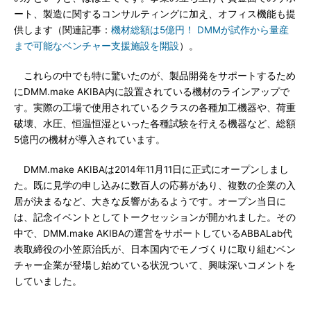
ート、製造に関するコンサルティングに加え、オフィス機能も提
供します（関連記事：
機材総額は5億円！ DMMが試作から量産
まで可能なベンチャー支援施設を開設
）。
これらの中でも特に驚いたのが、製品開発をサポートするため
にDMM.make AKIBA内に設置されている機材のラインアップで
す。実際の工場で使用されているクラスの各種加工機器や、荷重
破壊、水圧、恒温恒湿といった各種試験を行える機器など、総額
5億円の機材が導入されています。
DMM.make AKIBAは2014年11月11日に正式にオープンしまし
た。既に見学の申し込みに数百人の応募があり、複数の企業の入
居が決まるなど、大きな反響があるようです。オープン当日に
は、記念イベントとしてトークセッションが開かれました。その
中で、DMM.make AKIBAの運営をサポートしているABBALab代
表取締役の小笠原治氏が、日本国内でモノづくりに取り組むベン
チャー企業が登場し始めている状況ついて、興味深いコメントを
していました。