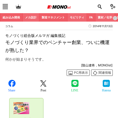
組み込み開発
メカ設計
製造マネジメント
モビリティ
FA
素材／化学
コラム
2014年11月13日
モノづくり総合版メルマガ 編集後記
モノづくり業界でのベンチャー創業、ついに機運
が熟した？
何かが始まりそうです。
[陰山遼将，MONOist]
PC用表示
関連情報
Share
Post
LINE
Hatena