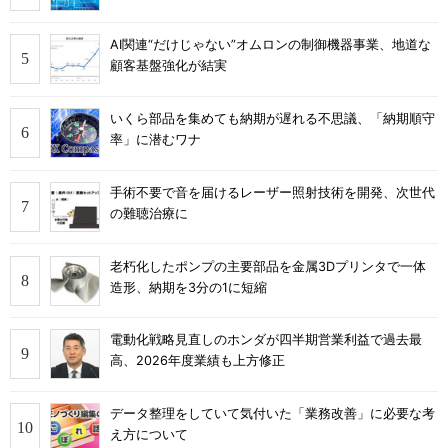
AI関連“だけじゃない”オムロンの制御機器事業、地道な
顧客基盤強化が結実
いくら部品を集めても納期が遅れる不思議、「納期順守
率」に潜むワナ
手術不要で音を届けるレーザー照射技術を開発、次世代
の難聴治療に
老朽化したポンプの主要部品を金属3Dプリンタで一体
造形、納期を3分の1に短縮
電動化戦略見直しのホンダが四半期営業利益で過去最
高、2026年度業績も上方修正
データ整理をしていて気付いた「業務改善」に必要な考
え方について