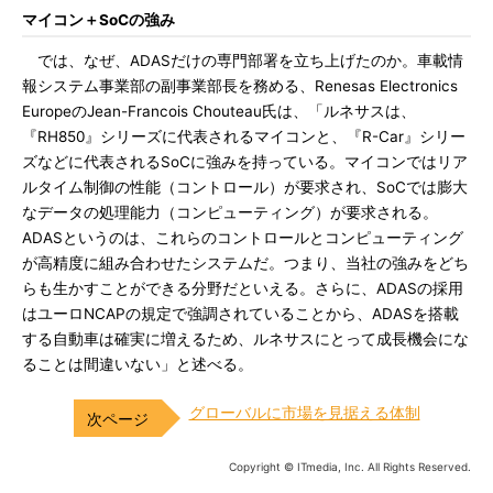
マイコン＋SoCの強み
では、なぜ、ADASだけの専門部署を立ち上げたのか。車載情
報システム事業部の副事業部長を務める、Renesas Electronics
EuropeのJean-Francois Chouteau氏は、「ルネサスは、
『RH850』シリーズに代表されるマイコンと、『R-Car』シリー
ズなどに代表されるSoCに強みを持っている。マイコンではリア
ルタイム制御の性能（コントロール）が要求され、SoCでは膨大
なデータの処理能力（コンピューティング）が要求される。
ADASというのは、これらのコントロールとコンピューティング
が高精度に組み合わせたシステムだ。つまり、当社の強みをどち
らも生かすことができる分野だといえる。さらに、ADASの採用
はユーロNCAPの規定で強調されていることから、ADASを搭載
する自動車は確実に増えるため、ルネサスにとって成長機会にな
ることは間違いない」と述べる。
グローバルに市場を見据える体制
Copyright © ITmedia, Inc. All Rights Reserved.