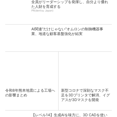
全員がリーダーシップを発揮し、自分より優れ
た人財を育成する
PR(dentsu Japan)
AI関連“だけじゃない”オムロンの制御機器事
業、地道な顧客基盤強化が結実
令和8年熊本地震による工場へ
新型コロナで深刻なマスク不
の影響まとめ
足を3Dプリンタで解消、イグ
アスが3Dマスクを開発
【レベル14】生成AIを味方に、3D CADを使い