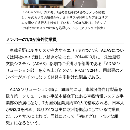
「R-Car V2H」のデモ。1台の自動車に4台のカメラを搭載
し、そのカメラの映像から、ルネサスが開発したアルゴリズ
ムを用いて通行人を検知している。R-Car V2Hは、1チップ
で4台分のカメラの映像を処理している（クリックで拡大）
メンバーの1/3が海外従業員
車載分野はルネサスが注力するエリアの1つだが、ADASについ
ては同社の中で新しい動きがあった。2014年10月に、先進運転
支援システム（ADAS）を専門に手掛ける部署である「ADASソ
リューション部」を立ち上げたのだ。R-Car V2Hも、同部署のメ
ンバーがメインになって開発を手掛けた製品である。
ADASソリューション部は、組織的には、車載分野向け製品を
扱う第一ソリューション事業本部傘下にある車載情報システム事
業部の所属になり、7カ国の従業員約100人で構成される。日本人
が約2/3を占め、残りの1/3は主に欧州を拠点にしている従業員
だ。ルネサスによれば、同社にとって「初の“グローバル”な組
織」になるという。