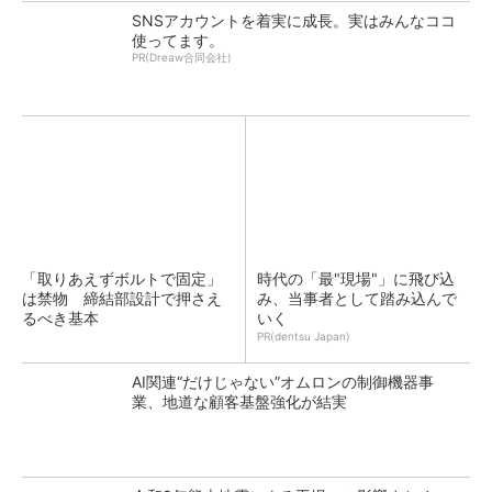
SNSアカウントを着実に成長。実はみんなココ
使ってます。
PR(Dreaw合同会社)
「取りあえずボルトで固定」
時代の「最"現場"」に飛び込
は禁物 締結部設計で押さえ
み、当事者として踏み込んで
るべき基本
いく
PR(dentsu Japan)
AI関連“だけじゃない”オムロンの制御機器事
業、地道な顧客基盤強化が結実