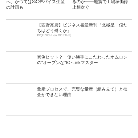
へ、かつてはSiCデバイス生産
るのか――地震で工場稼働停
の計画も
止相次ぐ
【西野亮廣】ビジネス書最新刊『北極星 僕た
ちはどう働くか』
PR(FINCHI on GOETHE)
異例ヒット？ 使い勝手にこだわったオムロン
の“オープンな”IO-Linkマスター
量産プロセスで、完璧な量産（組み立て）と検
査ができない理由