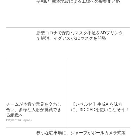
令和8年熊本地震による工場への影響まとめ
新型コロナで深刻なマスク不足を3Dプリンタ
で解消、イグアスが3Dマスクを開発
チームが本音で意見を交わし
【レベル14】生成AIを味方
合い、多様な人財が挑戦でき
に、3D CADを使いこなそう！
る組織へ
PR(dentsu Japan)
狭小な駐車場に、シャープがポールカメラ式製