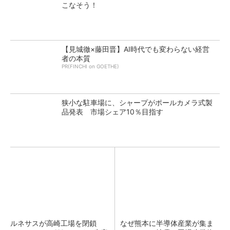
こなそう！
【見城徹×藤田晋】AI時代でも変わらない経営
者の本質
PR(FINCHI on GOETHE)
狭小な駐車場に、シャープがポールカメラ式製
品発表 市場シェア10％目指す
ルネサスが高崎工場を閉鎖
なぜ熊本に半導体産業が集ま