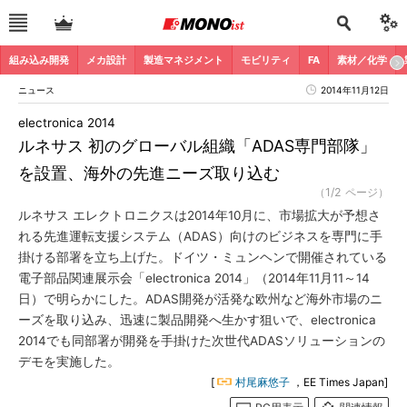
組み込み開発
メカ設計
製造マネジメント
モビリティ
FA
素材／化学
ニュース
2014年11月12日
electronica 2014
ルネサス 初のグローバル組織「ADAS専門部隊」
を設置、海外の先進ニーズ取り込む
（1/2 ページ）
ルネサス エレクトロニクスは2014年10月に、市場拡大が予想さ
れる先進運転支援システム（ADAS）向けのビジネスを専門に手
掛ける部署を立ち上げた。ドイツ・ミュンヘンで開催されている
電子部品関連展示会「electronica 2014」（2014年11月11～14
日）で明らかにした。ADAS開発が活発な欧州など海外市場のニ
ーズを取り込み、迅速に製品開発へ生かす狙いで、electronica
2014でも同部署が開発を手掛けた次世代ADASソリューションの
デモを実施した。
[
村尾麻悠子
，EE Times Japan]