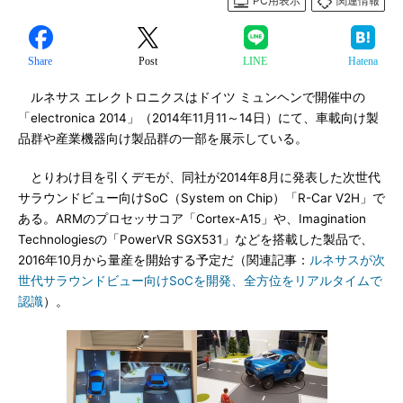
PC用表示
関連情報
Share
Post
LINE
Hatena
ルネサス エレクトロニクスはドイツ ミュンヘンで開催中の
「electronica 2014」（2014年11月11～14日）にて、車載向け製
品群や産業機器向け製品群の一部を展示している。
とりわけ目を引くデモが、同社が2014年8月に発表した次世代
サラウンドビュー向けSoC（System on Chip）「R-Car V2H」で
ある。ARMのプロセッサコア「Cortex-A15」や、Imagination
Technologiesの「PowerVR SGX531」などを搭載した製品で、
2016年10月から量産を開始する予定だ（関連記事：
ルネサスが次
世代サラウンドビュー向けSoCを開発、全方位をリアルタイムで
認識
）。