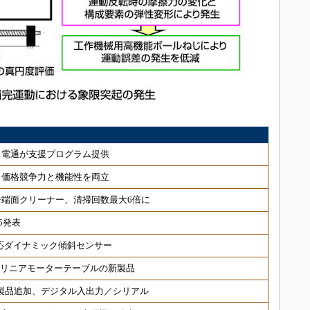
、電通が支援プログラム提供
、価格競争力と機能性を両立
端面クリーナー、清掃回数最大6倍に
5発表
対応ダイナミック傾斜センサー
 リニアモーターテーブルの新製品
対応製品追加、デジタル入出力／シリアル