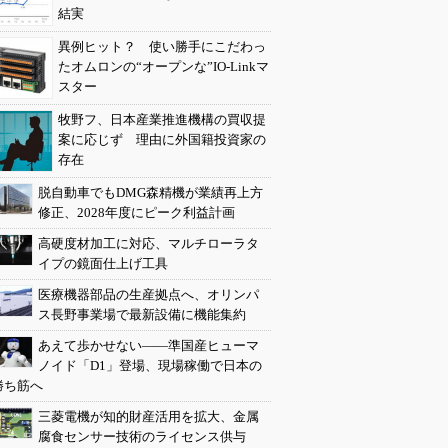
結実
異例ヒット？ 使い勝手にこだわっ
たオムロンの“オープンな”IO-Linkマ
スター
牧野フ、日本産業推進機構の買収提
案に応じず 理由に外国籍投資家の
存在
脱自動車でもDMG森精機が業績再上方
修正、2028年度にピーク利益計画
高硬度材加工に対応、マルチローラタ
イプの鏡面仕上げ工具
医療機器部品の生産拠点へ、オリンパ
ス長野事業場で最新設備に機能集約
あえて歩かせない――準国産ヒューマ
ノイド「D1」登場、現場稼働で日本の
勝ち筋へ
三菱電機が知的財産活用を拡大、金属
腐食センサー技術のライセンス供与