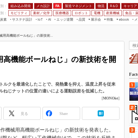
程別：
組み込み開発
メカ設計
製造マネジメント
物流
R＆D
キャリア
FA
業別：
モビリティ
素材／化学
医療機器
ロボット
電機
産業機械
食品・
炭素
サステナ設計
エッジ逆襲
品質
展示会
特集
メ
IoT
AI
ebook
伝承
組み込み開発
CEATEC
読者調査まとめ
編集後記
械用高機能ボールねじ」の新技術...
JIMTOF
保全
メカ設計
つながるクルマ
組込み/エッジ コンピューティング
ス
 AI
製造マネジメント
5G
展＆IoT/5Gソリューション展
VR／AR
FA
用高機能ボールねじ」の新技術を開
IIFES
モビリティ
フィールドサービス
国際ロボット展
素材／化学
FPGA
Fac
ジャパンモビリティショー
組み込み画像技術
トルクを最適化したことで、発熱量を抑え、温度上昇を従来
TECHNO-FRONTIER
ールねじナットの位置の違いによる運動誤差を低減した。
組み込みモデリング
人テク展
[
MONOist
]
Windows Embedded
スマート工場EXPO
車載ソフト開発
見る
Share
EdgeTech+
ISO26262
日本ものづくりワールド
「工作機械用高機能ボールねじ」の新技術を発表した。
無償設計ツール
AUTOMOTIVE WORLD
削盤など、幅広い工作機械向けで、この技術を反映さ