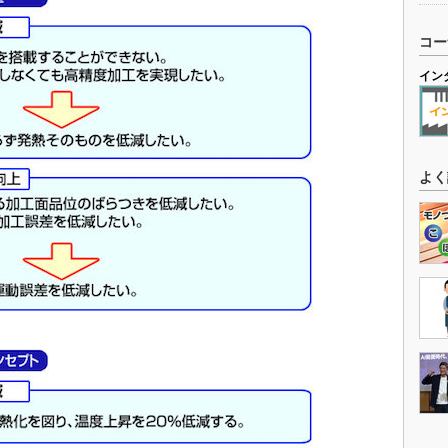
コー
イン
よく