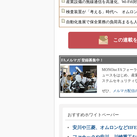
産業設備の無線通信を高速化、Wi-Fi
検査装置が「考える」時代へ オムロンが
自動化進展で保全業務の負荷高まるも
この連載
FAメルマガ 登録募集中！
MONOist FAフ
ュースをはじめ、産業
ステムセキュリティ
ぜひ、
メルマガ配信
おすすめホワイトペーパー
安川や三菱、オムロンなどIIFE
ファナックや安川、川崎重工な