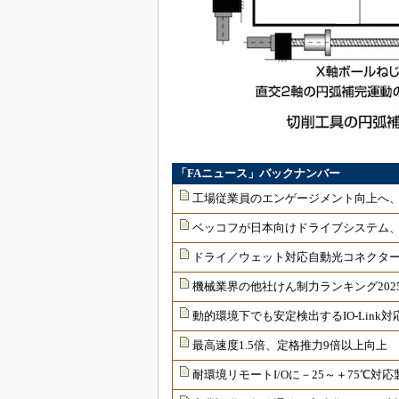
「FAニュース」バックナンバー
工場従業員のエンゲージメント向上へ
ベッコフが日本向けドライブシステム
ドライ／ウェット対応自動光コネクター
機械業界の他社けん制力ランキング202
動的環境下でも安定検出するIO-Link
最高速度1.5倍、定格推力9倍以上向上
耐環境リモートI/Oに－25～＋75℃