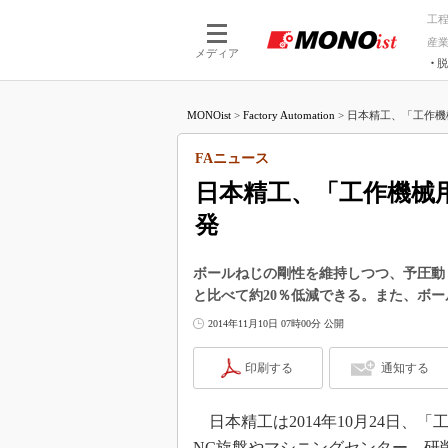
工
産
メディア
脱
つながる技術
AI×技術
MONOist
>
Factory Automation
>
日本精工、「工作機
つながる工場
AI×設備
つながるサービ
Physical
FAニュース
日本精工、「工作機械
発
ボールねじの剛性を維持しつつ、予圧動
と比べて約20％低減できる。また、ボ
2014年11月10日 07時00分 公開
印刷する
通知する
日本精工は2014年10月24日、
NC旋盤やマシニングセンター、研