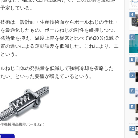
3Dプリンタ
産業オープンネット展
を予定している。
デジタルツインとCAE
S＆OP
技術は、設計面・生産技術面からボールねじの予圧・
スを最適化したもの。ボールねじの剛性を維持しつつ、
インダストリー4.0
発熱量を抑え、温度上昇を従来と比べて約20％低減で
イノベーション
位置の違いによる運動誤差を低減した。これにより、工
製造業ビッグデータ
るという。
メイドインジャパン
ルねじ自体の発熱量を低減して強制冷却を省略した
植物工場
えたい」といった要望が増えているという。
知財マネジメント
海外生産
グローバル設計・開発
制御セキュリティ
新型コロナへの対応
工作機械用高機能ボールねじ