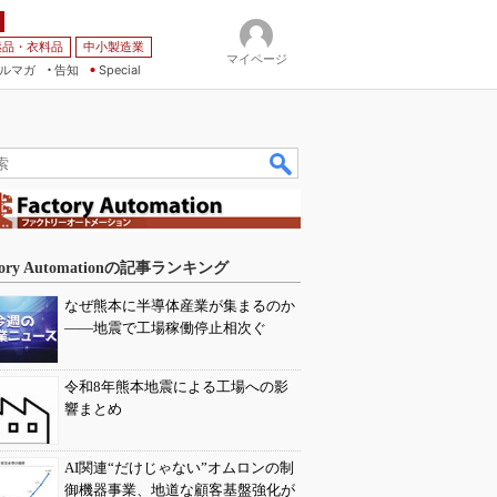
薬品・衣料品
中小製造業
マイページ
ルマガ
告知
Special
tory Automationの記事ランキング
なぜ熊本に半導体産業が集まるのか
――地震で工場稼働停止相次ぐ
令和8年熊本地震による工場への影
響まとめ
AI関連“だけじゃない”オムロンの制
御機器事業、地道な顧客基盤強化が