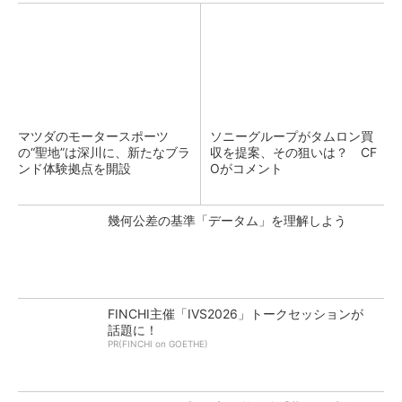
マツダのモータースポーツ
ソニーグループがタムロン買
の“聖地”は深川に、新たなブラ
収を提案、その狙いは？ CF
ンド体験拠点を開設
Oがコメント
幾何公差の基準「データム」を理解しよう
FINCHI主催「IVS2026」トークセッションが
話題に！
PR(FINCHI on GOETHE)