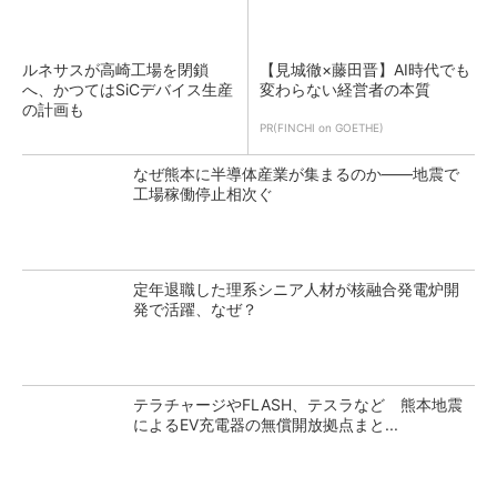
ルネサスが高崎工場を閉鎖
【見城徹×藤田晋】AI時代でも
へ、かつてはSiCデバイス生産
変わらない経営者の本質
の計画も
PR(FINCHI on GOETHE)
なぜ熊本に半導体産業が集まるのか――地震で
工場稼働停止相次ぐ
定年退職した理系シニア人材が核融合発電炉開
発で活躍、なぜ？
テラチャージやFLASH、テスラなど 熊本地震
によるEV充電器の無償開放拠点まと...