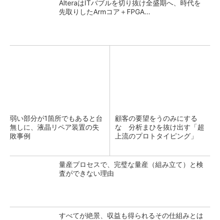
AlteraはITバブルを切り抜け全盛期へ、時代を
先取りしたArmコア＋FPGA...
弱い部分が1箇所でもあると台
顧客の要望をうのみにする
無しに、液晶リペア装置の失
な 分析まひを抜け出す「超
敗事例
上流のプロトタイピング」
量産プロセスで、完璧な量産（組み立て）と検
査ができない理由
すべてが絶景、収益も得られるその仕組みとは