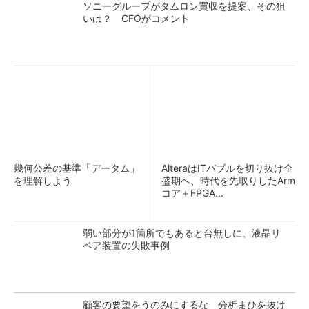
ソニーグループがタムロン買収を提案、その狙
いは？ CFOがコメント
幾何公差の基準「データム」
AlteraはITバブルを切り抜け全
を理解しよう
盛期へ、時代を先取りしたArm
コア＋FPGA...
弱い部分が1箇所でもあると台無しに、液晶リ
ペア装置の失敗事例
顧客の要望をうのみにするな 分析まひを抜け