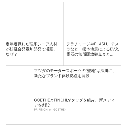
定年退職した理系シニア人材
テラチャージやFLASH、テス
が核融合発電炉開発で活躍、
ラなど 熊本地震によるEV充
なぜ？
電器の無償開放拠点まと...
マツダのモータースポーツの“聖地”は深川に、
新たなブランド体験拠点を開設
GOETHEとFINCHIがタッグを組み、新メディ
アを創設
PR(FINCHI on GOETHE)