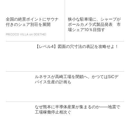
全国の絶景ポイントにサウナ
狭小な駐車場に、シャープが
付きのシェア別荘を展開
ポールカメラ式製品発表 市
場シェア10％目指す
PR(COCO VILLA on GOETHE)
【レベル4】図面の穴寸法の表記を攻略せよ！
ルネサスが高崎工場を閉鎖へ、かつてはSiCデ
バイス生産の計画も
なぜ熊本に半導体産業が集まるのか――地震で
工場稼働停止相次ぐ