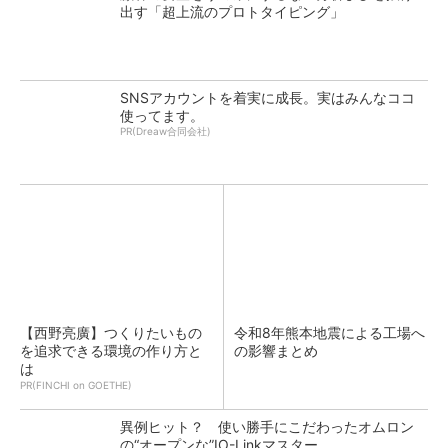
出す「超上流のプロトタイピング」
SNSアカウントを着実に成長。実はみんなココ
使ってます。
PR(Dreaw合同会社)
【西野亮廣】つくりたいもの
令和8年熊本地震による工場へ
を追求できる環境の作り方と
の影響まとめ
は
PR(FINCHI on GOETHE)
異例ヒット？ 使い勝手にこだわったオムロン
の“オープンな”IO-Linkマスター