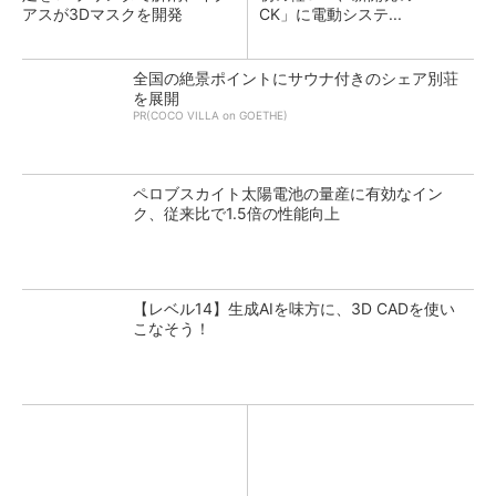
アスが3Dマスクを開発
CK」に電動システ...
全国の絶景ポイントにサウナ付きのシェア別荘
を展開
PR(COCO VILLA on GOETHE)
ペロブスカイト太陽電池の量産に有効なイン
ク、従来比で1.5倍の性能向上
【レベル14】生成AIを味方に、3D CADを使い
こなそう！