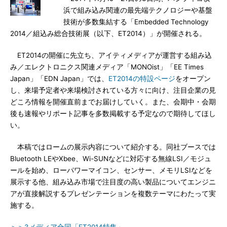
浜で組み込み関連の最先端テクノロジーや基盤
技術が多数集結する「Embedded Technology
2014／組込み総合技術展（以下、ET2014）」が開催される。
ET2014の開催に先立ち、アイティメディアが運営する組み込
み／エレクトロニクス関連メディア「MONOist」「EE Times
Japan」「EDN Japan」では、
ET2014の特設ページ
をオープン
し、来場予定者や来場検討されている方々に向け、注目企業の見
どころ情報を開催直前までお届けしていく。また、会期中・会期
後も速報やリポート記事を多数掲載する予定なので期待してほし
い。
本稿ではロームの展示内容について紹介する。同社ブースでは
Bluetooth LEやXbee、Wi-SUNなどに対応する無線LSI／モジュ
ールを始め、ローパワーマイコン、センサー、メモリLSIなどを
展示する他、組み込み市場で注目度の高い製品についてエンジニ
アが直接解説するプレゼンテーションを複数テーマにわたって実
施する。