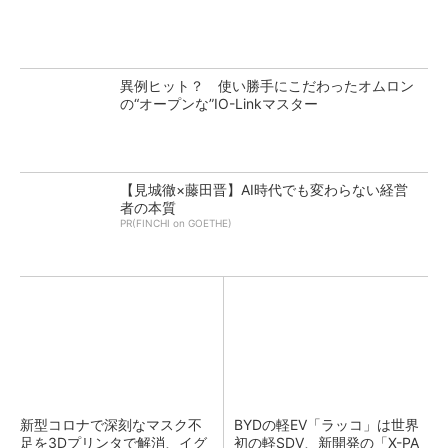
異例ヒット？ 使い勝手にこだわったオムロン
の“オープンな”IO-Linkマスター
【見城徹×藤田晋】AI時代でも変わらない経営
者の本質
PR(FINCHI on GOETHE)
新型コロナで深刻なマスク不
BYDの軽EV「ラッコ」は世界
足を3Dプリンタで解消、イグ
初の軽SDV、新開発の「X-PA