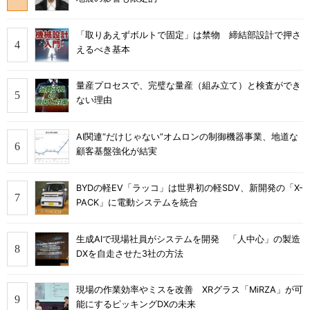
「取りあえずボルトで固定」は禁物 締結部設計で押さ
えるべき基本
量産プロセスで、完璧な量産（組み立て）と検査ができ
ない理由
AI関連“だけじゃない”オムロンの制御機器事業、地道な
顧客基盤強化が結実
BYDの軽EV「ラッコ」は世界初の軽SDV、新開発の「X-
PACK」に電動システムを統合
生成AIで現場社員がシステムを開発 「人中心」の製造
DXを自走させた3社の方法
現場の作業効率やミスを改善 XRグラス「MiRZA」が可
能にするピッキングDXの未来