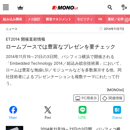
組み込み開発
メカ設計
製造マネジメント
モビリティ
FA
素材／化学
ニュース
2014年11月7日
ET2014 開催直前情報
ロームブースでは豊富なプレゼンを要チェック
2014年11月19～21日の3日間、パシフィコ横浜で開催される
「Embedded Technology 2014／組込み総合技術展」において、
ロームは豊富な無線LSI／モジュールなどを多数展示する他、同
社技術者によるプレゼンテーションも複数テーマにわたって行
う。
[MONOist]
PC用表示
関連情報
Share
Post
LINE
Hatena
2014年11月19～21日の3日間、パシフィコ横