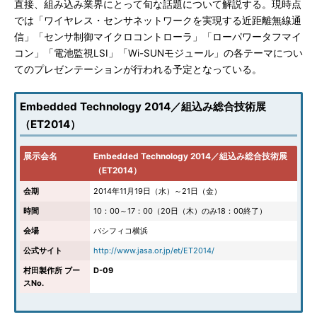
直接、組み込み業界にとって旬な話題について解説する。現時点
では「ワイヤレス・センサネットワークを実現する近距離無線通
信」「センサ制御マイクロコントローラ」「ローパワータフマイ
コン」「電池監視LSI」「Wi-SUNモジュール」の各テーマについ
てのプレゼンテーションが行われる予定となっている。
Embedded Technology 2014／組込み総合技術展
（ET2014）
展示会名
Embedded Technology 2014／組込み総合技術展
（ET2014）
会期
2014年11月19日（水）～21日（金）
時間
10：00～17：00（20日（木）のみ18：00終了）
会場
パシフィコ横浜
公式サイト
http://www.jasa.or.jp/et/ET2014/
村田製作所 ブー
D-09
スNo.