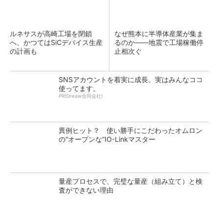
ルネサスが高崎工場を閉鎖
なぜ熊本に半導体産業が集ま
へ、かつてはSiCデバイス生産
るのか――地震で工場稼働停
の計画も
止相次ぐ
SNSアカウントを着実に成長。実はみんなココ
使ってます。
PR(Dreaw合同会社)
異例ヒット？ 使い勝手にこだわったオムロン
の“オープンな”IO-Linkマスター
量産プロセスで、完璧な量産（組み立て）と検
査ができない理由