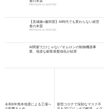
者の本質
PR(FINCHI on GOETHE)
【見城徹×藤田晋】AI時代でも変わらない経営
者の本質
PR(FINCHI on GOETHE)
AI関連“だけじゃない”オムロンの制御機器事
業、地道な顧客基盤強化が結実
令和8年熊本地震による工場へ
新型コロナで深刻なマスク不
の影響まとめ
足を3Dプリンタで解消、イグ