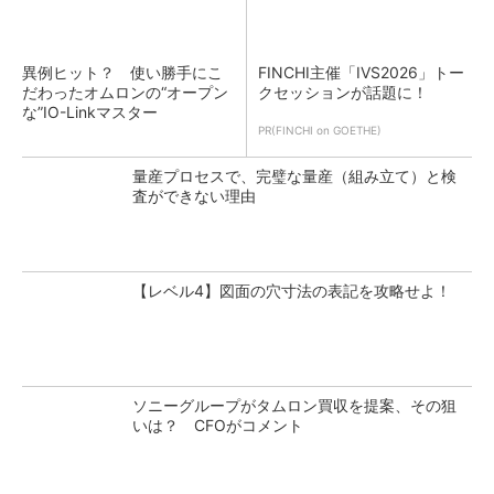
異例ヒット？ 使い勝手にこ
FINCHI主催「IVS2026」トー
だわったオムロンの“オープン
クセッションが話題に！
な”IO-Linkマスター
PR(FINCHI on GOETHE)
量産プロセスで、完璧な量産（組み立て）と検
査ができない理由
【レベル4】図面の穴寸法の表記を攻略せよ！
ソニーグループがタムロン買収を提案、その狙
いは？ CFOがコメント