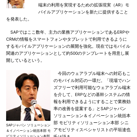
端末の利用を実現するための拡張現実（AR）モ
バイルアプリケーションを新たに提供すること
を発表した。
SAPではここ数年、主力の業務アプリケーションであるERPや
CRMの情報をスマートフォンやタブレットで利用できるように
するモバイルアプリケーションの展開を強化。現在ではモバイル
関連のアプリケーションとして約500のテンプレートを用意し展
開しているという。
今回のウェアラブル端末への対応もこ
のモバイル対応の一環だ。「現場でハン
ズフリーで利用可能なウェアラブル端末
を介して、ERPなどの基幹システムの情
報を利用できるようにすることで業務効
率の改善を提案する」とSAPジャパン
ソリューション＆イノベーション統括本
部 モビリティソリューション本部 シニ
SAPジャパン ソリューション
アモビリティスペシャリストの平垣達也
＆イノベーション統括本部 モ
ビリティソリューション本部
氏は語る。