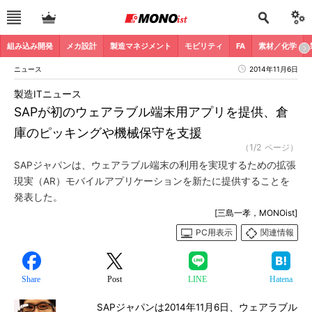
組み込み開発
メカ設計
製造マネジメント
モビリティ
FA
素材／化学
ニュース
2014年11月6日
製造ITニュース
SAPが初のウェアラブル端末用アプリを提供、倉
庫のピッキングや機械保守を支援
（1/2 ページ）
SAPジャパンは、ウェアラブル端末の利用を実現するための拡張
現実（AR）モバイルアプリケーションを新たに提供することを
発表した。
[三島一孝，MONOist]
PC用表示
関連情報
Share
Post
LINE
Hatena
SAPジャパンは2014年11月6日、ウェアラブル