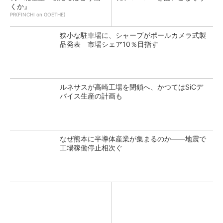
くか』
PR(FINCHI on GOETHE)
狭小な駐車場に、シャープがポールカメラ式製
品発表 市場シェア10％目指す
ルネサスが高崎工場を閉鎖へ、かつてはSiCデ
バイス生産の計画も
なぜ熊本に半導体産業が集まるのか――地震で
工場稼働停止相次ぐ