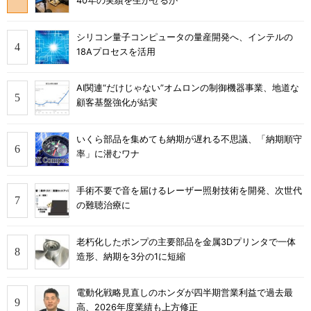
40年の実績を生かせるか
シリコン量子コンピュータの量産開発へ、インテルの
18Aプロセスを活用
AI関連“だけじゃない”オムロンの制御機器事業、地道な
顧客基盤強化が結実
いくら部品を集めても納期が遅れる不思議、「納期順守
率」に潜むワナ
手術不要で音を届けるレーザー照射技術を開発、次世代
の難聴治療に
老朽化したポンプの主要部品を金属3Dプリンタで一体
造形、納期を3分の1に短縮
電動化戦略見直しのホンダが四半期営業利益で過去最
高、2026年度業績も上方修正