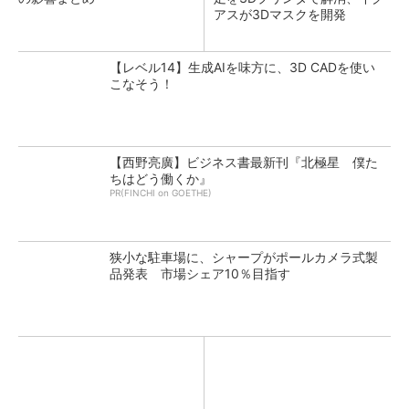
アスが3Dマスクを開発
【レベル14】生成AIを味方に、3D CADを使い
こなそう！
【西野亮廣】ビジネス書最新刊『北極星 僕た
ちはどう働くか』
PR(FINCHI on GOETHE)
狭小な駐車場に、シャープがポールカメラ式製
品発表 市場シェア10％目指す