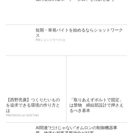
短期・単発バイトを始めるならショットワーク
ス
PR(ショットワークス)
【西野亮廣】つくりたいもの
「取りあえずボルトで固定」
を追求できる環境の作り方と
は禁物 締結部設計で押さえ
は
るべき基本
PR(FINCHI on GOETHE)
AI関連“だけじゃない”オムロンの制御機器事
業、地道な顧客基盤強化が結実