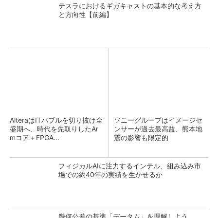
テスラにおけるギガキャストの基本的な考え方
と方向性【前編】
AlteraはITバブルを切り抜け全
ソニーグループはイメージセ
盛期へ、時代を先取りしたAr
ンサーが過去最高益、熊本地
mコア＋FPGA...
震の影響も限定的
フィジカルAIに注力するインテル、組み込み市
場での約40年の実績を生かせるか
幾何公差の基準「データム」を理解しよう