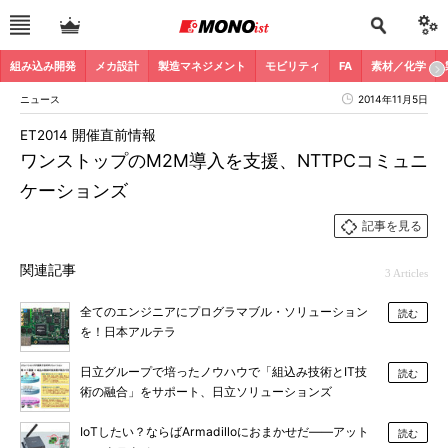
組み込み開発
メカ設計
製造マネジメント
モビリティ
FA
素材／化学
ニュース
2014年11月5日
ET2014 開催直前情報
ワンストップのM2M導入を支援、NTTPCコミュニ
ケーションズ
記事を見る
関連記事
3 Articles
全てのエンジニアにプログラマブル・ソリューション
読む
を！日本アルテラ
日立グループで培ったノウハウで「組込み技術とIT技
読む
術の融合」をサポート、日立ソリューションズ
IoTしたい？ならばArmadilloにおまかせだ――アット
読む