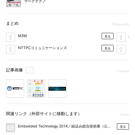
マークテクノ
まとめ
6 Keywords
M2M
組
見る
NTTPCコミュニケーションズ
Em
見る
記事画像
＋
3 Images
1
2
3
関連リンク（外部サイトに移動します）
2 links
Embedded Technology 2014／組込み総合技術展（公式サイト）
見る