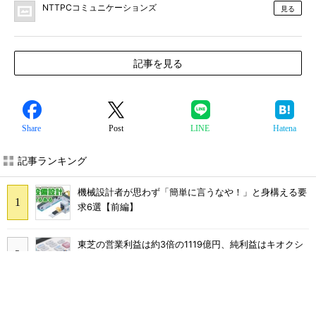
NTTPCコミュニケーションズ
見る
記事を見る
Share
Post
LINE
Hatena
記事ランキング
機械設計者が思わず「簡単に言うなや！」と身構える要
求6選【前編】
東芝の営業利益は約3倍の1119億円、純利益はキオクシ
アの評価益で30倍以上に
ルネサスが高崎工場を閉鎖へ、かつてはSiCデバイス生
産の計画も