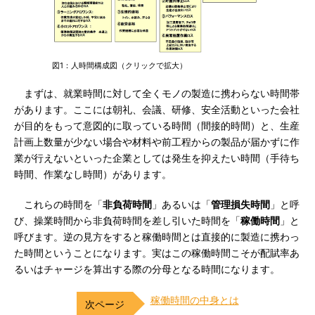
図1：人時間構成図（クリックで拡大）
まずは、就業時間に対して全くモノの製造に携わらない時間帯
があります。ここには朝礼、会議、研修、安全活動といった会社
が目的をもって意図的に取っている時間（間接的時間）と、生産
計画上数量が少ない場合や材料や前工程からの製品が届かずに作
業が行えないといった企業としては発生を抑えたい時間（手待ち
時間、作業なし時間）があります。
これらの時間を「
非負荷時間
」あるいは「
管理損失時間
」と呼
び、操業時間から非負荷時間を差し引いた時間を「
稼働時間
」と
呼びます。逆の見方をすると稼働時間とは直接的に製造に携わっ
た時間ということになります。実はこの稼働時間こそが配賦率あ
るいはチャージを算出する際の分母となる時間になります。
稼働時間の中身とは