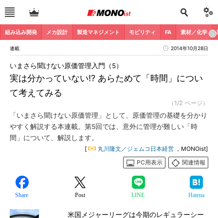
組み込み開発
メカ設計
製造マネジメント
モビリティ
FA
素材／化学
連載
2014年10月28日
いまさら聞けない原価管理入門（5）
実は分かっていない!? あらためて「時間」につい
て考えてみる
（1/2 ページ）
「いまさら聞けない原価管理」として、原価管理の基礎を分かり
やすく解説する本連載。第5回では、意外に管理が難しい「時
間」について、解説します。
[
丸川隆文／ジェムコ日本経営
，MONOist]
PC用表示
関連情報
Share
Post
LINE
Hatena
米国メジャーリーグは今期のレギュラーシー