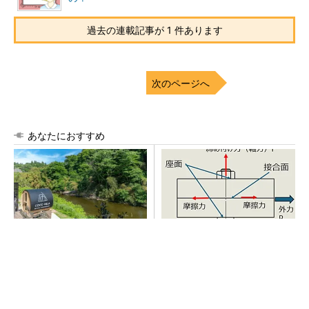
過去の連載記事が 1 件あります
次のページへ
あなたにおすすめ
シェア別荘「COCO VILLA O
「取りあえずボルトで固定」
wners」3選
は禁物 締結部設計で押さえ
るべき基本
PR(COCO VILLA on GOETHE)