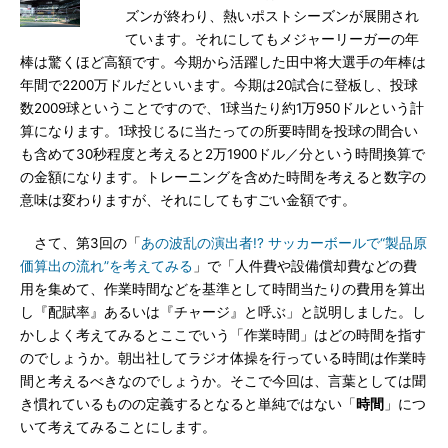
ズンが終わり、熱いポストシーズンが展開され
ています。それにしてもメジャーリーガーの年
棒は驚くほど高額です。今期から活躍した田中将大選手の年棒は
年間で2200万ドルだといいます。今期は20試合に登板し、投球
数2009球ということですので、1球当たり約1万950ドルという計
算になります。1球投じるに当たっての所要時間を投球の間合い
も含めて30秒程度と考えると2万1900ドル／分という時間換算で
の金額になります。トレーニングを含めた時間を考えると数字の
意味は変わりますが、それにしてもすごい金額です。
さて、第3回の「
あの波乱の演出者!? サッカーボールで“製品原
価算出の流れ”を考えてみる
」で「人件費や設備償却費などの費
用を集めて、作業時間などを基準として時間当たりの費用を算出
し『配賦率』あるいは『チャージ』と呼ぶ」と説明しました。し
かしよく考えてみるとここでいう「作業時間」はどの時間を指す
のでしょうか。朝出社してラジオ体操を行っている時間は作業時
間と考えるべきなのでしょうか。そこで今回は、言葉としては聞
き慣れているものの定義するとなると単純ではない「
時間
」につ
いて考えてみることにします。