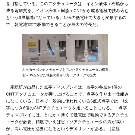
を目指している。このアクチュエータは、イオン液体＋樹脂から
成る電解質を、イオン液体＋樹脂＋CNTから成る電極で挟み込む
という3層構造になっている。1.5Vの低電圧で大きく変形するの
で、乾電池1本で駆動できることが最大の特長だ。
左＝カーボンナノチューブを用いたアクチュエータの構造。
右＝3Vをかけた場合の曲がり方（クリックで拡大）
産総研が出品した点字ディスプレイは、点字の各点を1個の
CNTアクチュエータが押し上げることで、点字を作り出す仕組み
になっている。日本で一般的に使われている6点式点字では、1文
字につき6個のCNTアクチュエータを用いることになる。「点字
ディスプレイには、とにかく薄くて低電圧で駆動できるアクチュ
エータが必要。精度でいえばピエゾアクチュエータの方が高い
が、高い電圧が必要になるというデメリットがある」（産総