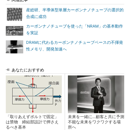
産総研、半導体型単層カーボンナノチューブの選択的
合成に成功
カーボンナノチューブを使った「NRAM」の基本動作
を実証
DRAMに代わるカーボンナノチューブベースの不揮発
性メモリ、開発加速へ
あなたにおすすめ
「取りあえずボルトで固定」
未来を一緒に…顧客と共に予測
は禁物 締結部設計で押さえ
不能な未来をワクワクする場
るべき基本
所へ