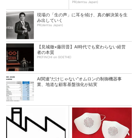
PR(dentsu Japan)
現場の「生の声」に耳を傾け、真の解決策を生
み出していく
PR(dentsu Japan)
【見城徹×藤田晋】AI時代でも変わらない経営
者の本質
PR(FINCHI on GOETHE)
AI関連“だけじゃない”オムロンの制御機器事
業、地道な顧客基盤強化が結実