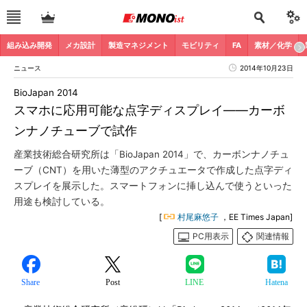
組み込み開発
メカ設計
製造マネジメント
モビリティ
FA
素材／化学
ニュース
2014年10月23日
BioJapan 2014
スマホに応用可能な点字ディスプレイ――カーボ
ンナノチューブで試作
産業技術総合研究所は「BioJapan 2014」で、カーボンナノチュ
ーブ（CNT）を用いた薄型のアクチュエータで作成した点字ディ
スプレイを展示した。スマートフォンに挿し込んで使うといった
用途も検討している。
[
村尾麻悠子
，EE Times Japan]
PC用表示
関連情報
Share
Post
LINE
Hatena