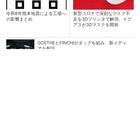
令和8年熊本地震による工場へ
新型コロナで深刻なマスク不
の影響まとめ
足を3Dプリンタで解消、イグ
アスが3Dマスクを開発
GOETHEとFINCHIがタッグを組み、新メディ
アを創設
PR(FINCHI on GOETHE)
【レベル14】生成AIを味方に、3D CADを使い
こなそう！
狭小な駐車場に、シャープがポールカメラ式製
品発表 市場シェア10％目指す