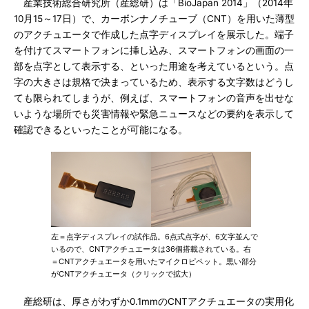
産業技術総合研究所（産総研）は「BioJapan 2014」（2014年
10月15～17日）で、カーボンナノチューブ（CNT）を用いた薄型
のアクチュエータで作成した点字ディスプレイを展示した。端子
を付けてスマートフォンに挿し込み、スマートフォンの画面の一
部を点字として表示する、といった用途を考えているという。点
字の大きさは規格で決まっているため、表示する文字数はどうし
ても限られてしまうが、例えば、スマートフォンの音声を出せな
いような場所でも災害情報や緊急ニュースなどの要約を表示して
確認できるといったことが可能になる。
左＝点字ディスプレイの試作品。6点式点字が、6文字並んで
いるので、CNTアクチュエータは36個搭載されている。右
＝CNTアクチュエータを用いたマイクロピペット。黒い部分
がCNTアクチュエータ（クリックで拡大）
産総研は、厚さがわずか0.1mmのCNTアクチュエータの実用化