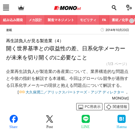
組み込み開発
メカ設計
製造マネジメント
モビリティ
FA
素材／化学
連載
2014年10月23日
再生請負人が見る製造業（4）
開く世界基準との収益性の差、日系化学メーカー
が未来を切り開くのに必要なこと
（1/3 ページ）
企業再生請負人が製造業の各産業について、業界構造的な問題点
と今後の指針を解説する本連載。今回はグローバル競争が過熱す
る日系化学メーカーの現状と抱える問題点について解説する。
[
大久保潤二／アリックスパートナーズ・アジア ディレクター
，
MONOist]
PC用表示
関連情報
Share
Post
LINE
Hatena