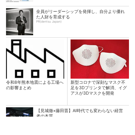
全員がリーダーシップを発揮し、自分より優れ
た人財を育成する
PR(dentsu Japan)
令和8年熊本地震による工場へ
新型コロナで深刻なマスク不
の影響まとめ
足を3Dプリンタで解消、イグ
アスが3Dマスクを開発
【見城徹×藤田晋】AI時代でも変わらない経営
者の本質
PR(FINCHI on GOETHE)