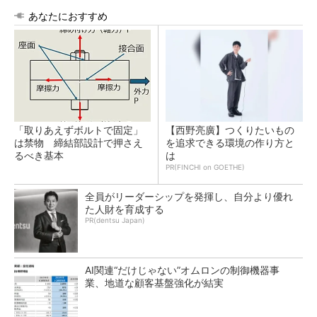
あなたにおすすめ
「取りあえずボルトで固定」
【西野亮廣】つくりたいもの
は禁物 締結部設計で押さえ
を追求できる環境の作り方と
るべき基本
は
PR(FINCHI on GOETHE)
全員がリーダーシップを発揮し、自分より優れ
た人財を育成する
PR(dentsu Japan)
AI関連“だけじゃない”オムロンの制御機器事
業、地道な顧客基盤強化が結実