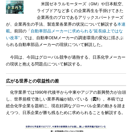
米国ゼネラルモーターズ（GM）や日本航空、
ライブドアなど多くの企業再生を手掛けてきた
企業再生のプロであるアリックスパートナーズ
が、企業再生の手法、製造業各業界の状況について解説する
本連
載
。前回の「
自動車部品メーカーに求められる“延長線上ではな
い改革”
」では、自動車OEMメーカーの調達環境の変化に揺さぶ
られる自動車部品メーカーの現状について解説した。
今回は、今回はグローバル競争が過熱する、日系化学メーカー
の現状と抱える問題点について解説する。
広がる世界との収益性の差
化学業界では1990年代後半から中東やアジアの新興勢力が台頭
し、世界規模で激しい業界再編が続いている（
図1
）。本稿では
総合化学企業を題材に、現在好調なグローバル企業の動きを踏ま
えつつ、日系企業が勝ち残るために求められることを解説する。