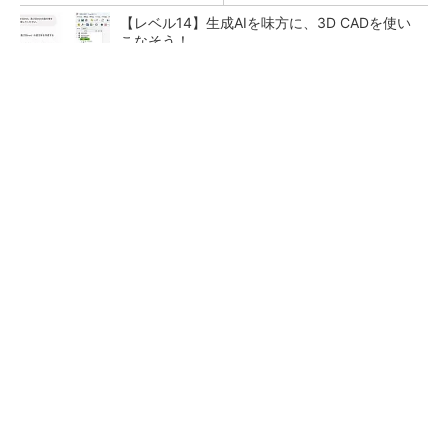
【レベル14】生成AIを味方に、3D CADを使い
こなそう！
令和8年熊本地震による工場への影響まとめ
狭小な駐車場に、シャープがポールカメラ式製
品発表 市場シェア10％目指す