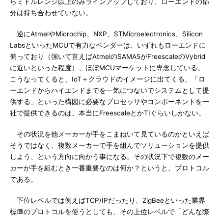
らミドルレンジ以上のみラインアップしており、ローエンドの部
分は持ち合わせていない。
逆にAtmelやMicrochip、NXP、STMicroelectronics、Silicon
LabsといったMCUで有力なベンダーは、いずれもローエンドに
偏っており（強いて言えばAtmelのSAMA5がFreescaleのVybrid
に近いといった程度）、ほぼMCUマーケットに専念している。
こうなってくると、IoT＋クラウドのイメージに出てくる、「ロ
ーエンドからハイエンドまでを一気につないでシステムとして提
供する」といった構図に必要なプロセッサやコンポーネントを一
社で提供できるのは、本当にFreescaleとかTIぐらいしかない。
その状況を他メーカーが手をこまねいて見ているのかといえば
そうではなく、複数メーカーで手を組んでソリューションを提供
しよう、という方向に向かう事になる。その状況下で複数のメー
カーが手を組むとき一番重要なのは何か？というと、プロトコル
である。
下位レベルでは例えばTCP/IPだったり、ZigBeeといった業界
標準のプロトコルを使うとしても、その上位レベルで「どんな際