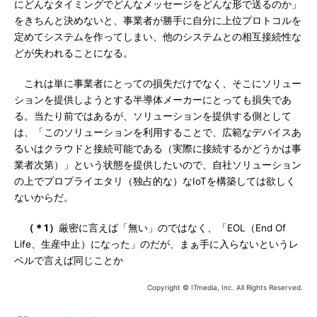
にどんなタイミングでどんなメッセージをどんな形で送るのか」
をきちんと決めないと、事業者が勝手に自分に上位プロトコルを
定めてシステムを作ってしまい、他のシステムとの相互接続性な
どが失われることになる。
これは単に事業者にとっての損失だけでなく、そこにソリュー
ションを提供しようとする半導体メーカーにとっても損失であ
る。当たり前ではあるが、ソリューションを提供する側として
は、「このソリューションを利用することで、広範なデバイスあ
るいはクラウドと接続可能である（実際に接続するかどうかは事
業者次第）」という状態を提供したいので、自社ソリューション
の上でプロプライエタリ（独占的な）なIoTを構築しては欲しく
ないからだ。
（＊1）
厳密に言えば「無い」のではなく、「EOL（End Of
Life、生産中止）になった」のだが、まぁ手に入らないというレ
ベルで言えば同じことか
Copyright © ITmedia, Inc. All Rights Reserved.