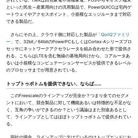
されている。i.MXは白色家電や情報家電、POSやらキオスク端末
といった民生～産業用向けの汎用製品で、PowerQUICCは宅内ゲ
ートウェイやアクセスポイント、小規模なエッジルータまで対応
できる製品だ。
さらにその上、クラウド側に対応した製品が
「QorIQファミリ
ー」
で、32bit／64bitのPowerPCもしくはCortex-Aシリーズプロ
セッサにネットワークアクセラレータを組み合わせた形で提供さ
れる。こちらはLTEを含む無線の基地局向けから、コアルータあ
るいは小規模なコンピュテーションサービスが提供できるレベル
のプロセッサまでが用意されている。
トップトゥボトムを提供できない、ならば……
このFreescaleのラインアップが完全か？つまり全てのセグメ
ントにおいて、競合製品に対して機能あるいは特徴的な不足がな
く、互角の争いができるのか？という議論はまた別途あるとし
て、ラインアップとしてはほぼトップトゥボトムで提供されてい
る。
同社の場合、ラインアップに欠けているのはトップエンドにお