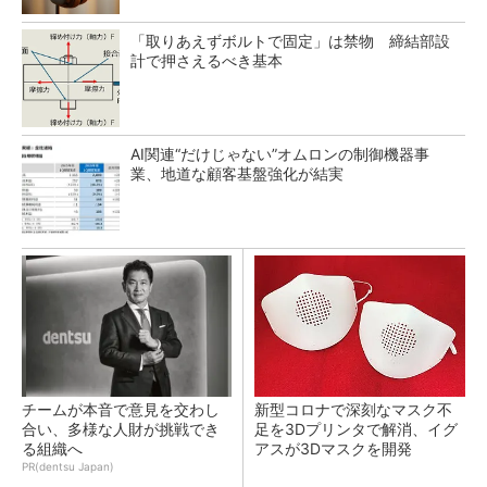
「取りあえずボルトで固定」は禁物 締結部設
計で押さえるべき基本
AI関連“だけじゃない”オムロンの制御機器事
業、地道な顧客基盤強化が結実
チームが本音で意見を交わし
新型コロナで深刻なマスク不
合い、多様な人財が挑戦でき
足を3Dプリンタで解消、イグ
る組織へ
アスが3Dマスクを開発
PR(dentsu Japan)