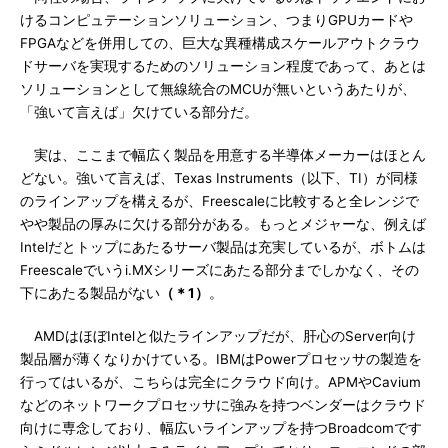
けるコンピュテーションソリューション、つまりGPUカードや
FPGAなどを併用しての、巨大な異種構成スケールアウトクラウ
ドサーバを実現するためのソリューション程度であって、あとは
ソリューションとして無線統合のMCUが無いというあたりが、
「強いて言えば」欠けている部分だ。
実は、ここまで幅広く製品を用意する半導体メーカーはほとん
どない。強いて言えば、Texas Instruments（以下、TI）が同様
のラインアップを構えるが、Freescaleに比較すると全レンジで
やや製品の厚みに欠ける部分がある。もっとメジャーな、例えば
Intelだとトップにあたるサーバ製品は充実しているが、ボトムは
Freescaleでいうi.MXシリーズにあたる部分までしかなく、その
下にあたる製品がない
（＊1）
。
AMDはほぼIntelと似たラインアップだが、肝心のServer向け
製品層が薄くなりかけている。IBMはPowerプロセッサの製造を
行ってはいるが、こちらは完全にクラウド向け。APMやCavium
などのネットワークプロセッサに強みを持つベンダーはクラウド
向けに専念しており、幅広いラインアップを持つBroadcomです