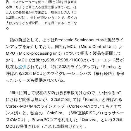
告。エスカレーターを使って1階と2階を行き来す
る際、ちょうど目に入る位置に張られていた。ほ
とんどの参加者が車で来訪し（駐車場との入り口
は2階にある）、受付が1階ということで、多くの
人は少なくとも1日2回、これを目にすることにな
る
話の前提として、まずはFreescale Semiconductorの製品ライ
ンアップを紹介しておく。同社はMCU（Micro Control Unit）／
MPU（Micro-processing unit）について幅広く製品を展開して
おり、MCUでは8bitのS08／RS08／HC08というローエンド品が
現在も
提供
されており、特にS08のラインアップは「Flexis」と
呼ばれる32bit MCUとのマイグレーションパス（移行経路）を保
ったシリーズも提供されている。
16bitに関して現在のS12はほぼ車載向けなので、いわゆるIoT
にさほど関係は無いが、32bitに関しては「Kinetis」と呼ばれる
Cortex-M0+/M4のラインアップ（Cortex-M7についてもアナウ
ンス済）と、独自の「ColdFire」（68K互換RISCプロセッサベー
スのMCU）、PowerPCコアを利用した「Qorivva」という32bit
MCUも提供される（これも車載向けだが）。