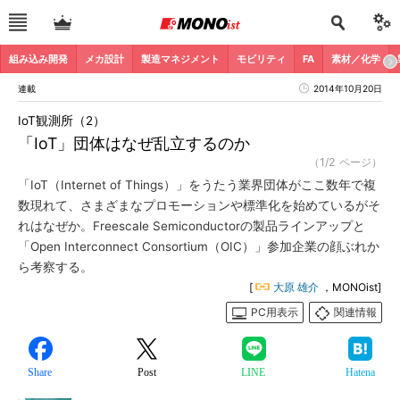
組み込み開発
メカ設計
製造マネジメント
モビリティ
FA
素材／化学
連載
2014年10月20日
IoT観測所（2）
「IoT」団体はなぜ乱立するのか
（1/2 ページ）
「IoT（Internet of Things）」をうたう業界団体がここ数年で複
数現れて、さまざまなプロモーションや標準化を始めているがそ
れはなぜか。Freescale Semiconductorの製品ラインアップと
「Open Interconnect Consortium（OIC）」参加企業の顔ぶれか
ら考察する。
[
大原 雄介
，MONOist]
PC用表示
関連情報
Share
Post
LINE
Hatena