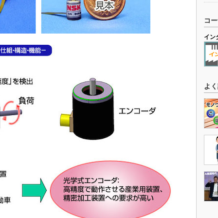
コー
イン
よく