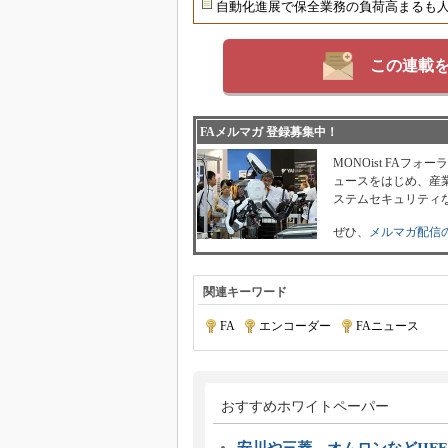
自動化進展で保全業務の負荷高まるも
この連載
FAメルマガ 登録募集中！
MONOist FAフ
ュースをはじめ、産業
ステムセキュリティ
ぜひ、
メルマガ配信
関連キーワード
FA
|
エンコーダー
|
FAニュース
おすすめホワイトペーパー