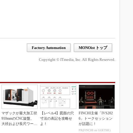
Factory Automation
MONOist トップ
Copyright © ITmedia, Inc. All Rights Reserved.
マザックが最大加工径
【レベル4】図面の穴
FINCHI主催「IVS202
910mmのCNC旋盤、
寸法の表記を攻略せ
6」トークセッション
大径および長尺ワーク
よ！
が話題に！
向け
PR(FINCHI on GOETHE)