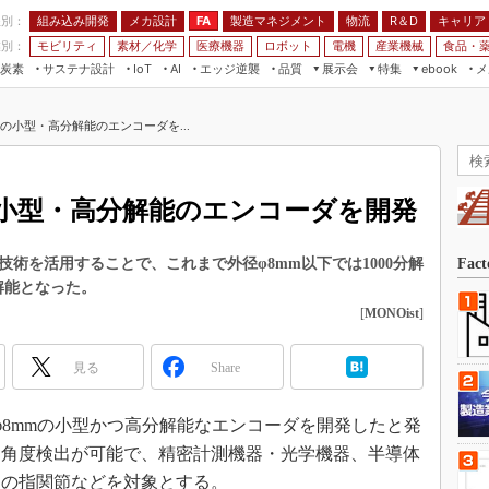
程別：
組み込み開発
メカ設計
製造マネジメント
物流
R＆D
キャリア
FA
業別：
モビリティ
素材／化学
医療機器
ロボット
電機
産業機械
食品・
炭素
サステナ設計
エッジ逆襲
品質
展示会
特集
メ
IoT
AI
ebook
伝承
組み込み開発
CEATEC
読者調査まとめ
編集後記
の小型・高分解能のエンコーダを...
JIMTOF
保全
メカ設計
つながるクルマ
組込み/エッジ コンピューティング
ス
 AI
製造マネジメント
5G
展＆IoT/5Gソリューション展
VR／AR
FA
の小型・高分解能のエンコーダを開発
IIFES
モビリティ
フィールドサービス
国際ロボット展
素材／化学
FPGA
技術を活用することで、これまで外径φ8mm以下では1000分解
Fac
ジャパンモビリティショー
解能となった。
組み込み画像技術
TECHNO-FRONTIER
[
MONOist
]
組み込みモデリング
人テク展
Windows Embedded
見る
Share
スマート工場EXPO
車載ソフト開発
EdgeTech+
径φ8mmの小型かつ高分解能なエンコーダを開発したと発
ISO26262
日本ものづくりワールド
な角度検出が可能で、精密計測機器・光学機器、半導体
無償設計ツール
AUTOMOTIVE WORLD
トの指関節などを対象とする。