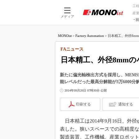
工
産
メディア
脱
つながる技術
AI×技術
MONOist
>
Factory Automation
>
日本精工、外径8mm
つながる工場
AI×設備
つながるサービ
Physical
FAニュース
日本精工、外径8mm
新たに偏光軸検出方式を採用し、MEMS
能レベルだった最高分解能が3万6000分
2014年09月26日 07時30分 公開
印刷する
通知する
日本精工は2014年9月16日、外
表した。狭いスペースでの高精度
製造装置、工作機械、産業ロボッ