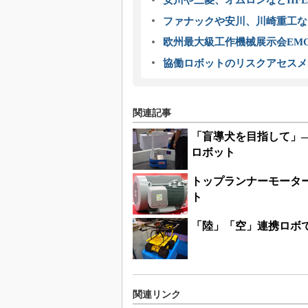
安川や三菱、オムロンなどIIFE
ファナックや安川、川崎重工な
欧州最大級工作機械展示会EMO
協働ロボットのリスクアセスメ
関連記事
「盲導犬を目指して」
ロボット
トップランナーモータ
ト
「陸」「空」連携ロボ
関連リンク