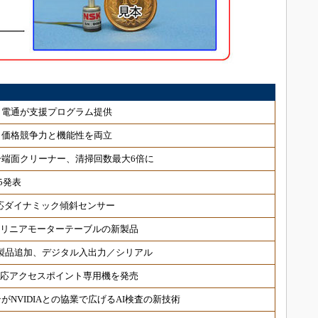
、電通が支援プログラム提供
、価格競争力と機能性を両立
端面クリーナー、清掃回数最大6倍に
5発表
対応ダイナミック傾斜センサー
 リニアモーターテーブルの新製品
対応製品追加、デジタル入出力／シリアル
6対応アクセスポイント専用機を発売
NVIDIAとの協業で広げるAI検査の新技術