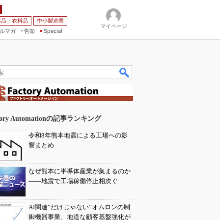
薬品・衣料品
中小製造業
マイページ
ルマガ
告知
Special
tory Automationの記事ランキング
令和8年熊本地震による工場への影
響まとめ
なぜ熊本に半導体産業が集まるのか
――地震で工場稼働停止相次ぐ
AI関連“だけじゃない”オムロンの制
御機器事業、地道な顧客基盤強化が