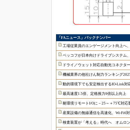
「FAニュース」バックナンバー
工場従業員のエンゲージメント向上へ
ベッコフが日本向けドライブシステム
ドライ／ウェット対応自動光コネクター
機械業界の他社けん制力ランキング202
動的環境下でも安定検出するIO-Link
最高速度1.5倍、定格推力9倍以上向上
耐環境リモートI/Oに－25～＋75℃
産業設備の無線通信を高速化、Wi-Fi
検査装置が「考える」時代へ オムロンが