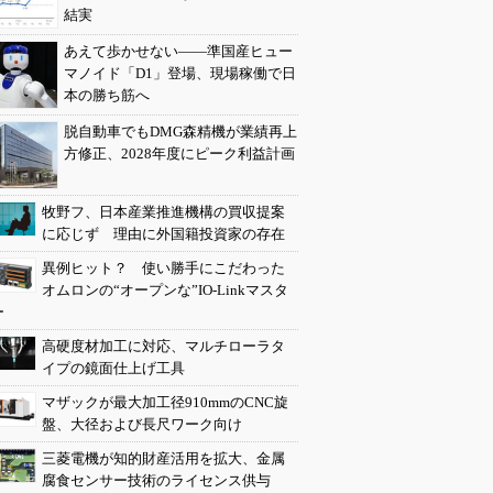
結実
あえて歩かせない――準国産ヒュー
マノイド「D1」登場、現場稼働で日
本の勝ち筋へ
脱自動車でもDMG森精機が業績再上
方修正、2028年度にピーク利益計画
牧野フ、日本産業推進機構の買収提案
に応じず 理由に外国籍投資家の存在
異例ヒット？ 使い勝手にこだわった
オムロンの“オープンな”IO-Linkマスタ
ー
高硬度材加工に対応、マルチローラタ
イプの鏡面仕上げ工具
マザックが最大加工径910mmのCNC旋
盤、大径および長尺ワーク向け
三菱電機が知的財産活用を拡大、金属
腐食センサー技術のライセンス供与