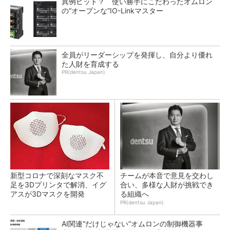
異例ヒット？ 使い勝手にこだわったオムロン
の“オープンな”IO-Linkマスター
全員がリーダーシップを発揮し、自分より優れ
た人財を育成する
PR(dentsu Japan)
新型コロナで深刻なマスク不
チームが本音で意見を交わし
足を3Dプリンタで解消、イグ
合い、多様な人財が挑戦でき
アスが3Dマスクを開発
る組織へ
PR(dentsu Japan)
AI関連“だけじゃない”オムロンの制御機器事