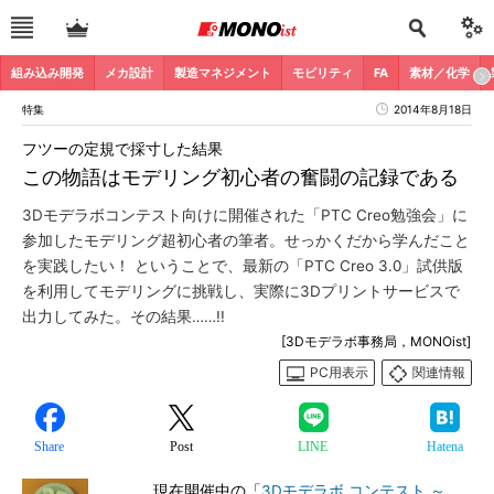
組み込み開発
メカ設計
製造マネジメント
モビリティ
FA
素材／化学
特集
2014年8月18日
フツーの定規で採寸した結果
この物語はモデリング初心者の奮闘の記録である
3Dモデラボコンテスト向けに開催された「PTC Creo勉強会」に
参加したモデリング超初心者の筆者。せっかくだから学んだこと
を実践したい！ ということで、最新の「PTC Creo 3.0」試供版
を利用してモデリングに挑戦し、実際に3Dプリントサービスで
出力してみた。その結果……!!
[3Dモデラボ事務局，MONOist]
PC用表示
関連情報
Share
Post
LINE
Hatena
現在開催中の「
3Dモデラボ コンテスト ～