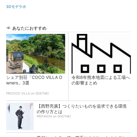
3Dモデラボ
あなたにおすすめ
シェア別荘「COCO VILLA O
令和8年熊本地震による工場へ
wners」3選
の影響まとめ
PR(COCO VILLA on GOETHE)
【西野亮廣】つくりたいものを追求できる環境
の作り方とは
PR(FINCHI on GOETHE)