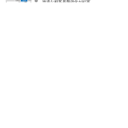
業、地道な顧客基盤強化が結実
【レベル14】生成AIを味方に、3D CADを使い
こなそう！
「取りあえずボルトで固定」は禁物 締結部設
計で押さえるべき基本
狭小な駐車場に、シャープが
ルネサスが高崎工場を閉鎖