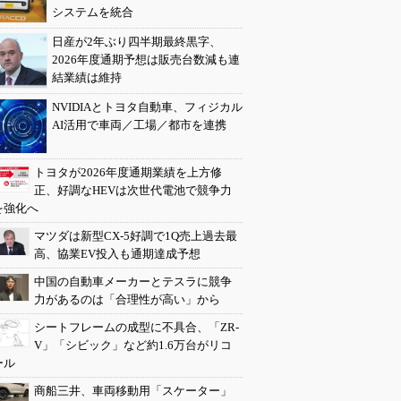
システムを統合
日産が2年ぶり四半期最終黒字、
2026年度通期予想は販売台数減も連
結業績は維持
NVIDIAとトヨタ自動車、フィジカル
AI活用で車両／工場／都市を連携
トヨタが2026年度通期業績を上方修
正、好調なHEVは次世代電池で競争力
を強化へ
マツダは新型CX-5好調で1Q売上過去最
高、協業EV投入も通期達成予想
中国の自動車メーカーとテスラに競争
力があるのは「合理性が高い」から
シートフレームの成型に不具合、「ZR-
V」「シビック」など約1.6万台がリコ
ール
商船三井、車両移動用「スケーター」