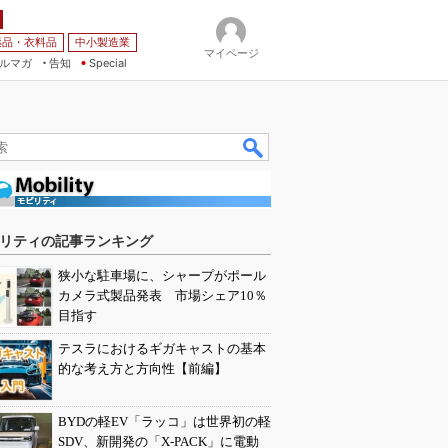
薬品・衣料品
中小製造業
マイページ
ルマガ
告知
Special
リティの記事ランキング
狭小な駐車場に、シャープがポール
カメラ式製品発表 市場シェア10％
目指す
テスラにおけるギガキャストの基本
的な考え方と方向性【前編】
BYDの軽EV「ラッコ」は世界初の軽
SDV、新開発の「X-PACK」に電動