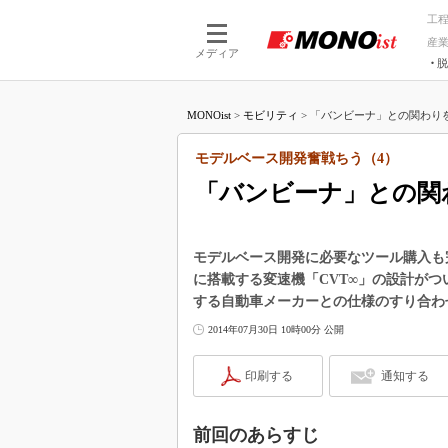
工
産
メディア
脱
つながる技術
AI×技術
MONOist
>
モビリティ
>
「バンビーナ」との関わりを
つながる工場
AI×設備
つながるサービ
Physical
モデルベース開発奮戦ちう（4）
「バンビーナ」との関
モデルベース開発に必要なツール購入も
に搭載する変速機「CVT∞」の設計が
する自動車メーカーとの仕様のすり合わ
2014年07月30日 10時00分 公開
印刷する
通知する
前回のあらすじ