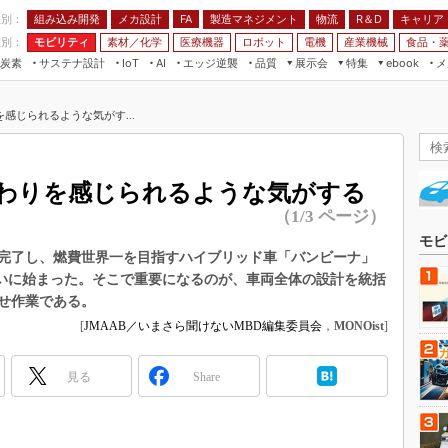
程別：
組み込み開発
メカ設計
製造マネジメント
物流
R＆D
キャリア
FA
業別：
モビリティ
素材／化学
医療機器
ロボット
電機
産業機械
食品・
炭素
サステナ設計
エッジ逆襲
品質
展示会
特集
メ
IoT
AI
ebook
伝承
組み込み開発
CEATEC
読者調査まとめ
編集後記
感じられるような気がす...
JIMTOF
保全
メカ設計
つながるクルマ
組込み/エッジ コンピューティング
ス
 AI
製造マネジメント
5G
展＆IoT/5Gソリューション展
VR／AR
FA
わりを感じられるような気がする
IIFES
モビリティ
フィールドサービス
（1/3 ページ）
国際ロボット展
素材／化学
FPGA
モビ
ジャパンモビリティショー
完了し、燃費世界一を目指すハイブリッド車「バンビーナ」
組み込み画像技術
ついに始まった。そこで重要になるのが、車両全体の設計を統括
TECHNO-FRONTIER
せ作業である。
組み込みモデリング
人テク展
[
JMAAB／いまさら聞けないMBD編集委員会
，
MONOist
]
Windows Embedded
スマート工場EXPO
車載ソフト開発
見る
EdgeTech+
Share
ISO26262
日本ものづくりワールド
無償設計ツール
AUTOMOTIVE WORLD