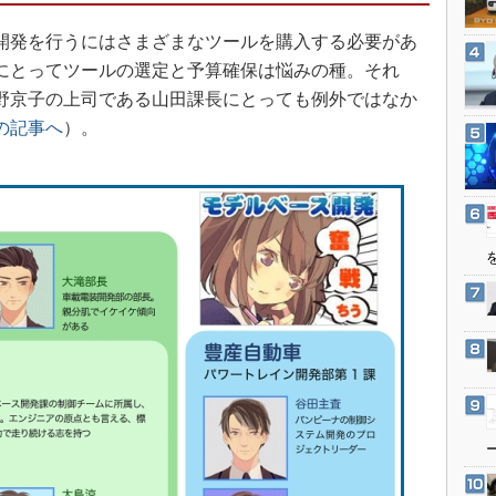
3Dプリンタ
産業オープンネット展
発を行うにはさまざまなツールを購入する必要があ
デジタルツインとCAE
にとってツールの選定と予算確保は悩みの種。それ
S＆OP
野京子の上司である山田課長にとっても例外ではなか
インダストリー4.0
の記事へ
）。
イノベーション
製造業ビッグデータ
メイドインジャパン
植物工場
知財マネジメント
海外生産
グローバル設計・開発
制御セキュリティ
新型コロナへの対応