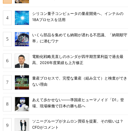
シリコン量子コンピュータの量産開発へ、インテルの
18Aプロセスを活用
いくら部品を集めても納期が遅れる不思議、「納期順守
率」に潜むワナ
電動化戦略見直しのホンダが四半期営業利益で過去最
高、2026年度業績も上方修正
量産プロセスで、完璧な量産（組み立て）と検査ができ
ない理由
あえて歩かせない――準国産ヒューマノイド「D1」登
場、現場稼働で日本の勝ち筋へ
ソニーグループがタムロン買収を提案、その狙いは？
CFOがコメント