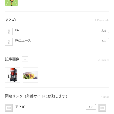
まとめ
2 Keywords
FA
見る
FAニュース
見る
記事画像
＋
2 Images
1
2
関連リンク（外部サイトに移動します）
4 links
アマダ
MO
見る