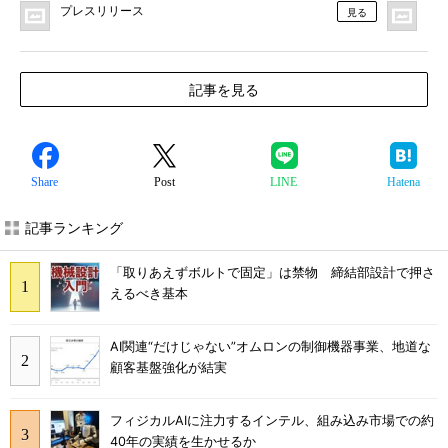
プレスリリース
MO
見る
記事を見る
Share
Post
LINE
Hatena
記事ランキング
「取りあえずボルトで固定」は禁物 締結部設計で押さ
えるべき基本
AI関連“だけじゃない”オムロンの制御機器事業、地道な
顧客基盤強化が結実
フィジカルAIに注力するインテル、組み込み市場での約
40年の実績を生かせるか