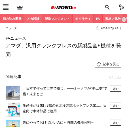
組み込み開発
メカ設計
製造マネジメント
モビリティ
FA
素材／化学
ニュース
2014年7月24日
FAニュース
アマダ、汎用クランクプレスの新製品全6機種を発
売
記事を見る
関連記事
3 Articles
「日本で作って世界で勝つ」――オークマが“夢工場”で
読む
描く未来とは
生産性が従来比3倍の直水冷方式ホットプレス加工、日
読む
産向け車体部品に適用
先にやっておけばいいのに～時間の機能分割～
読む