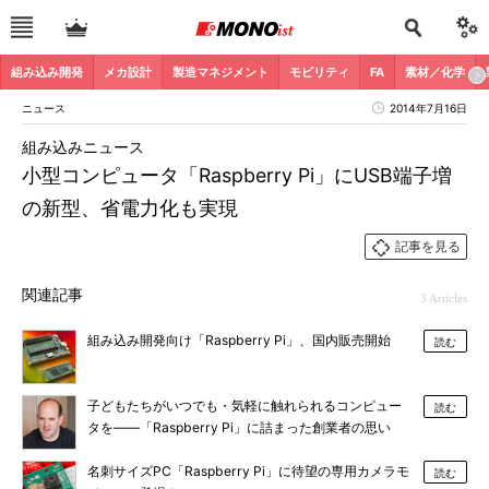
組み込み開発
メカ設計
製造マネジメント
モビリティ
FA
素材／化学
ニュース
2014年7月16日
組み込みニュース
小型コンピュータ「Raspberry Pi」にUSB端子増
の新型、省電力化も実現
記事を見る
関連記事
3 Articles
組み込み開発向け「Raspberry Pi」、国内販売開始
読む
子どもたちがいつでも・気軽に触れられるコンピュー
読む
タを――「Raspberry Pi」に詰まった創業者の思い
名刺サイズPC「Raspberry Pi」に待望の専用カメラモ
読む