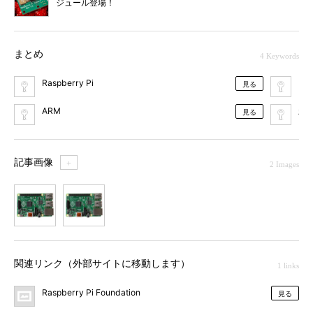
ジュール登場！
まとめ
4 Keywords
Raspberry Pi
Br
見る
ARM
新
見る
記事画像
＋
2 Images
1
2
関連リンク（外部サイトに移動します）
1 links
Raspberry Pi Foundation
見る