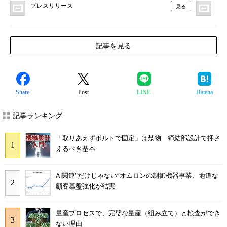
プレスリリース
「
見る
記事を見る
Share
Post
LINE
Hatena
記事ランキング
「取りあえずボルトで固定」は禁物 締結部設計で押さ
えるべき基本
AI関連“だけじゃない”オムロンの制御機器事業、地道な
顧客基盤強化が結実
量産プロセスで、完璧な量産（組み立て）と検査ができ
ない理由