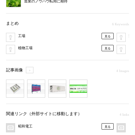
造業のノウハウ転用に期待
まとめ
6 Keywords
工場
野
見る
植物工場
LE
見る
記事画像
＋
4 Images
1
2
3
4
関連リンク（外部サイトに移動します）
4 links
昭和電工
MO
見る