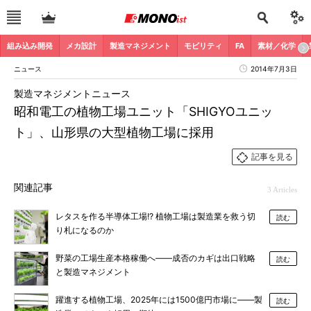
組み込み開発
メカ設計
製造マネジメント
モビリティ
FA
素材／化学
ニュース
2014年7月3日
製造マネジメントニュース
昭和電工の植物工場ユニット「SHIGYOユニッ
ト」、山形県の大型植物工場に採用
記事を見る
関連記事
3 Articles
レタスを作る半導体工場!? 植物工場は製造業を救う切
読む
り札になるのか
野菜の工場生産本格稼働へ――成否のカギは出口戦略
読む
と製造マネジメント
躍進する植物工場、2025年には1500億円市場に――製
読む