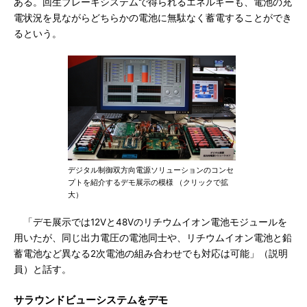
ある。回生ブレーキシステムで得られるエネルギーも、電池の充
電状況を見ながらどちらかの電池に無駄なく蓄電することができ
るという。
デジタル制御双方向電源ソリューションのコンセ
プトを紹介するデモ展示の模様 （クリックで拡
大）
「デモ展示では12Vと48Vのリチウムイオン電池モジュールを
用いたが、同じ出力電圧の電池同士や、リチウムイオン電池と鉛
蓄電池など異なる2次電池の組み合わせでも対応は可能」（説明
員）と話す。
サラウンドビューシステムをデモ