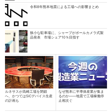
令和8年熊本地震による工場への影響まとめ
狭小な駐車場に、シャープがポールカメラ式製
品発表 市場シェア10％目指す
ルネサスが高崎工場を閉鎖
なぜ熊本に半導体産業が集ま
へ、かつてはSiCデバイス生産
るのか――地震で工場稼働停
の計画も
止相次ぐ