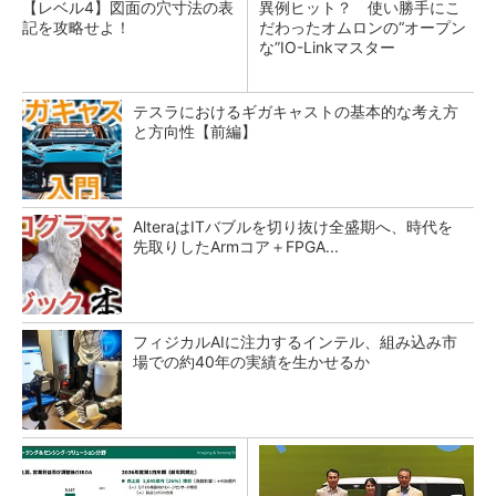
【レベル4】図面の穴寸法の表
異例ヒット？ 使い勝手にこ
記を攻略せよ！
だわったオムロンの“オープン
な”IO-Linkマスター
テスラにおけるギガキャストの基本的な考え方
と方向性【前編】
AlteraはITバブルを切り抜け全盛期へ、時代を
先取りしたArmコア＋FPGA...
フィジカルAIに注力するインテル、組み込み市
場での約40年の実績を生かせるか