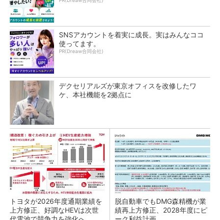
PR(Dreaw合同会社)
SNSアカウントを着実に成長。実はみんなココ
使ってます。
PR(Dreaw合同会社)
デクセリアルズが東京オフィスを改修したワ
ケ、本社機能を2拠点に
トヨタが2026年度通期業績を
脱自動車でもDMG森精機が業
上方修正、好調なHEVは次世
績再上方修正、2028年度にピ
代電池で競争力を強化へ
ーク利益計画