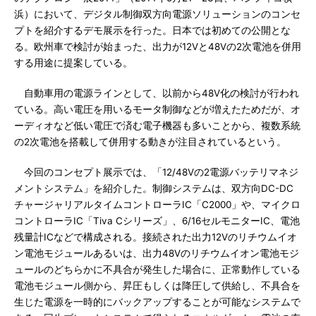
浜）において、デジタル制御双方向電源ソリューションのコンセ
プトを紹介するデモ展示を行った。日本では初めての公開とな
る。欧州車で検討が始まった、出力が12Vと48Vの2次電池を併用
する用途に提案している。
自動車用の電源ラインとして、以前から48V化の検討が行われ
ている。高い電圧を用いるモータ制御などが増えたためだが、オ
ーディオなど低い電圧で済む電子機器も多いことから、複数系統
の2次電池を搭載して併用する動きが注目されているという。
今回のコンセプト展示では、「12/48Vの2電源バッテリマネジ
メントシステム」を紹介した。制御システムは、双方向DC-DC
チャージャリアルタイムコントローラIC「C2000」や、マイクロ
コントローラIC「Tiva Cシリーズ」、6/16セルモニターIC、電池
残量計ICなどで構成される。接続された出力12Vのリチウムイオ
ン電池モジュールあるいは、出力48Vのリチウムイオン電池モジ
ュールのどちらかに不具合が発生した場合に、正常動作している
電池モジュール側から、昇圧もしくは降圧して供給し、不具合を
生じた電源を一時的にバックアップすることが可能なシステムで