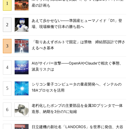
産の計画も
あえて歩かせない――準国産ヒューマノイド「D1」登
場、現場稼働で日本の勝ち筋へ
「取りあえずボルトで固定」は禁物 締結部設計で押さ
えるべき基本
AIがサイバー攻撃――OpenAIやClaudeで相次ぐ事態、
波及リスクは
シリコン量子コンピュータの量産開発へ、インテルの
18Aプロセスを活用
老朽化したポンプの主要部品を金属3Dプリンタで一体
造形、納期を3分の1に短縮
日立建機の新社名「LANDCROS」を世界に発信、大谷