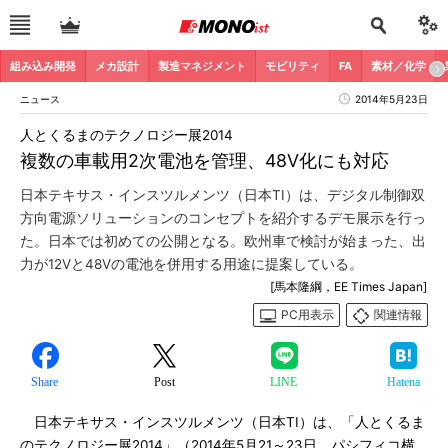
組み込み開発
メカ設計
製造マネジメント
モビリティ
FA
素材／化学
ニュース
2014年5月23日
人とくるまのテクノロジー展2014
複数の車載用2次電池を管理、48V化にも対応
日本テキサス・インスツルメンツ（日本TI）は、デジタル制御双
方向電源ソリューションのコンセプトを紹介するデモ展示を行っ
た。日本では初めての公開となる。欧州車で検討が始まった、出
力が12Vと48Vの電池を併用する用途に提案している。
[馬本隆綱，EE Times Japan]
PC用表示
関連情報
Share
Post
LINE
Hatena
日本テキサス・インスツルメンツ（日本TI）は、「人とくるま
のテクノロジー展2014」（2014年5月21～23日、パシフィコ横