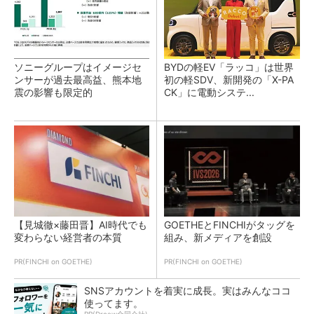
ソニーグループはイメージセ
BYDの軽EV「ラッコ」は世界
ンサーが過去最高益、熊本地
初の軽SDV、新開発の「X-PA
震の影響も限定的
CK」に電動システ...
【見城徹×藤田晋】AI時代でも
GOETHEとFINCHIがタッグを
変わらない経営者の本質
組み、新メディアを創設
PR(FINCHI on GOETHE)
PR(FINCHI on GOETHE)
SNSアカウントを着実に成長。実はみんなココ
使ってます。