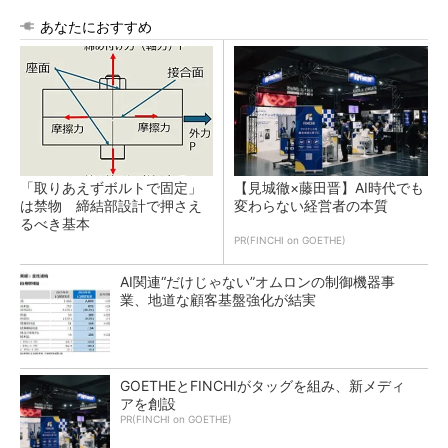
あなたにおすすめ
「取りあえずボルトで固定」
【見城徹×藤田晋】AI時代でも
は禁物 締結部設計で押さえ
変わらない経営者の本質
るべき基本
PR(FINCHI on GOETHE)
AI関連“だけじゃない”オムロンの制御機器事
業、地道な顧客基盤強化が結実
GOETHEとFINCHIがタッグを組み、新メディ
アを創設
PR(FINCHI on GOETHE)