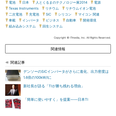
電池
|
日本
|
人とくるまのテクノロジー展2014
|
電源
|
Texas Instruments
|
リチウム
|
リチウムイオン電池
|
二次電池
|
充電池
|
SiC
|
シリコン
|
マイコン 関連
|
車載
|
インバータ
|
ビジネス
|
自動車
|
開発環境
|
組み込みシステム
|
回生システム
Copyright © ITmedia, Inc. All Rights Reserved.
関連情報
関連記事
デンソーのSiCインバータがさらに進化、出力密度は
1.6倍の100kW/lに
新社長が語る「TIが勝ち残れる理由」
「簡単に使いやすく」を提案――日本TI