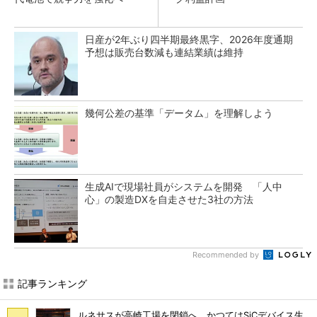
日産が2年ぶり四半期最終黒字、2026年度通期
予想は販売台数減も連結業績は維持
幾何公差の基準「データム」を理解しよう
生成AIで現場社員がシステムを開発 「人中
心」の製造DXを自走させた3社の方法
Recommended by
記事ランキング
ルネサスが高崎工場を閉鎖へ、かつてはSiCデバイス生