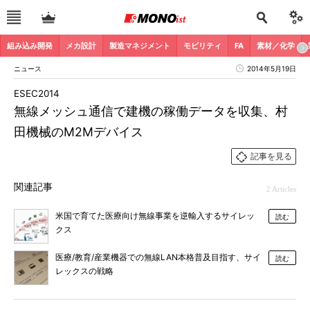
組み込み開発
メカ設計
製造マネジメント
モビリティ
FA
素材／化学
ニュース
2014年5月19日
ESEC2014
無線メッシュ通信で建機の稼働データを収集、村
田機械のM2Mデバイス
記事を見る
関連記事
2 Articles
米国で育てた医療向け無線事業を逆輸入するサイレッ
読む
クス
医療/教育/産業機器での無線LAN本格普及目指す、サイ
読む
レックスの戦略