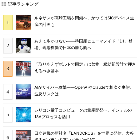
記事ランキング
ルネサスが高崎工場を閉鎖へ、かつてはSiCデバイス生
産の計画も
あえて歩かせない――準国産ヒューマノイド「D1」登
場、現場稼働で日本の勝ち筋へ
「取りあえずボルトで固定」は禁物 締結部設計で押さ
えるべき基本
AIがサイバー攻撃――OpenAIやClaudeで相次ぐ事態、
波及リスクは
シリコン量子コンピュータの量産開発へ、インテルの
18Aプロセスを活用
日立建機の新社名「LANDCROS」を世界に発信、大谷
選手がブランドアンバサダー就任