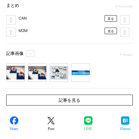
まとめ
8 Keywords
CAN
メ
見る
M2M
ES
見る
記事画像
＋
4 Images
1
2
3
4
記事を見る
Share
Post
LINE
Hatena