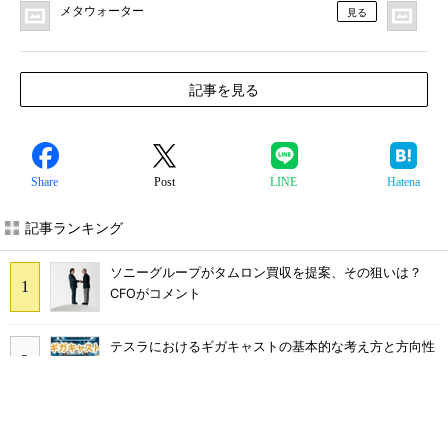
メタウォーター
MO
見る
記事を見る
Share
Post
LINE
Hatena
記事ランキング
ソニーグループがタムロン買収を提案、その狙いは？
CFOがコメント
テスラにおけるギガキャストの基本的な考え方と方向性
【前編】
ソニーグループはイメージセンサーが過去最高益、熊本
地震の影響も限定的