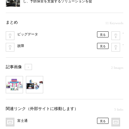
し、予防保全を支援するソリューションを提
供
まとめ
11 Keywords
ビッグデータ
富
見る
故障
実
見る
記事画像
＋
2 Images
1
2
関連リンク（外部サイトに移動します）
5 links
富士通
プ
見る