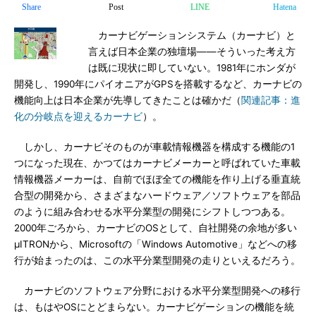
Share
Post
LINE
Hatena
カーナビゲーションシステム（カーナビ）と
言えば日本企業の独壇場――そういった考え方
は既に現状に即していない。1981年にホンダが
開発し、1990年にパイオニアがGPSを搭載するなど、カーナビの
機能向上は日本企業が先導してきたことは確かだ（
関連記事：進
化の分岐点を迎えるカーナビ
）。
しかし、カーナビそのものが車載情報機器を構成する機能の1
つになった現在、かつてはカーナビメーカーと呼ばれていた車載
情報機器メーカーは、自前でほぼ全ての機能を作り上げる垂直統
合型の開発から、さまざまなハードウェア／ソフトウェアを部品
のように組み合わせる水平分業型の開発にシフトしつつある。
2000年ごろから、カーナビのOSとして、自社開発の余地が多い
μITRONから、Microsoftの「Windows Automotive」などへの移
行が始まったのは、この水平分業型開発の走りといえるだろう。
カーナビのソフトウェア分野における水平分業型開発への移行
は、もはやOSにとどまらない。カーナビゲーションの機能を統