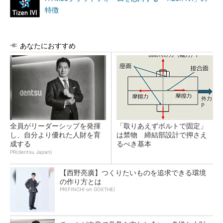
特徴
あなたにおすすめ
全員がリーダーシップを発揮
「取りあえずボルトで固定」
し、自分より優れた人財を育
は禁物 締結部設計で押さえ
成する
るべき基本
PR(dentsu Japan)
【西野亮廣】つくりたいものを追求できる環境
の作り方とは
PR(FINCHI on GOETHE)