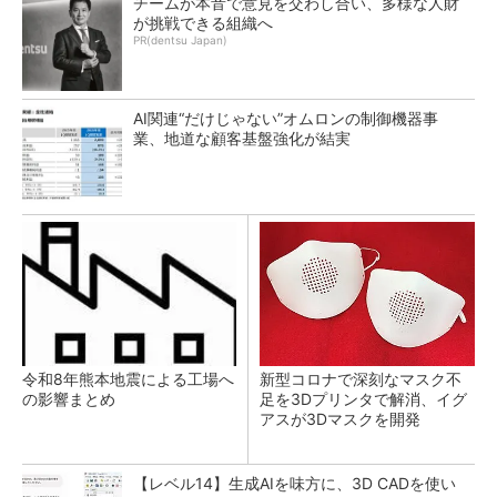
チームが本音で意見を交わし合い、多様な人財
が挑戦できる組織へ
PR(dentsu Japan)
AI関連“だけじゃない”オムロンの制御機器事
業、地道な顧客基盤強化が結実
令和8年熊本地震による工場へ
新型コロナで深刻なマスク不
の影響まとめ
足を3Dプリンタで解消、イグ
アスが3Dマスクを開発
【レベル14】生成AIを味方に、3D CADを使い