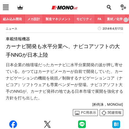
組み込み開発
メカ設計
製造マネジメント
モビリティ
FA
素材／化学
ニュース
2014年4月17日
車載情報機器
カーナビ開発も水平分業へ、ナビコアソフトの大
手NNGが日本上陸
日本企業の独壇場だったカーナビに水平分業開発の波が押し寄せ
ている。かつてはカーナビメーカーが自前で開発していた、カー
ナビゲーションの機能を統括／制御するナビゲーションコア（ナ
ビコア）ソフトウェアも専業ベンダーが登場。ナビコアソフト大
手のNNGが、カーナビ発祥の地である日本市場で展開を強化する
方針を打ち出した。
[朴尚洙，MONOist]
PC用表示
関連情報