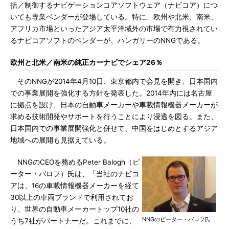
括／制御するナビゲーションコアソフトウェア（ナビコア）につ
いても専業ベンダーが登場している。特に、欧州や北米、南米、
アフリカ市場といったアジア太平洋域外の市場で有力視されてい
るナビコアソフトのベンダーが、ハンガリーのNNGである。
欧州と北米／南米の純正カーナビでシェア26％
そのNNGが2014年4月10日、東京都内で会見を開き、日本国内
での事業展開を強化する方針を発表した。2014年内には名古屋
に拠点を設け、日本の自動車メーカーや車載情報機器メーカーが
求める技術開発やサポートを行うことにより浸透を図る。また、
日本国内での事業展開強化と併せて、中国をはじめとするアジア
地域への展開も見据えている。
NNGのCEOを務めるPeter Balogh（ピ
ーター・バロフ）氏は、「当社のナビコ
アは、16の車載情報機器メーカーを経て
30以上の車両ブランドで利用されてお
り、世界の自動車メーカートップ10社の
NNGのピーター・バロフ氏
うち7社がパートナーだ。これまでに、