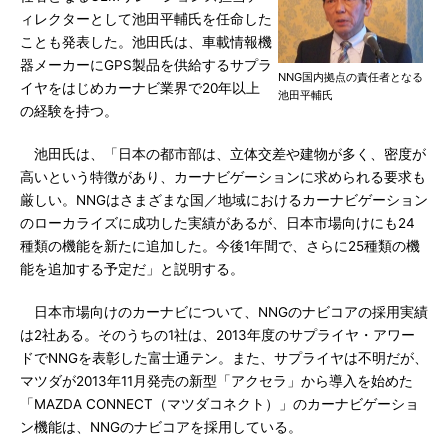
ィレクターとして池田平輔氏を任命した
ことも発表した。池田氏は、車載情報機
器メーカーにGPS製品を供給するサプラ
NNG国内拠点の責任者となる
イヤをはじめカーナビ業界で20年以上
池田平輔氏
の経験を持つ。
池田氏は、「日本の都市部は、立体交差や建物が多く、密度が
高いという特徴があり、カーナビゲーションに求められる要求も
厳しい。NNGはさまざまな国／地域におけるカーナビゲーション
のローカライズに成功した実績があるが、日本市場向けにも24
種類の機能を新たに追加した。今後1年間で、さらに25種類の機
能を追加する予定だ」と説明する。
日本市場向けのカーナビについて、NNGのナビコアの採用実績
は2社ある。そのうちの1社は、2013年度のサプライヤ・アワー
ドでNNGを表彰した富士通テン。また、サプライヤは不明だが、
マツダが2013年11月発売の新型「アクセラ」から導入を始めた
「MAZDA CONNECT（マツダコネクト）」のカーナビゲーショ
ン機能は、NNGのナビコアを採用している。