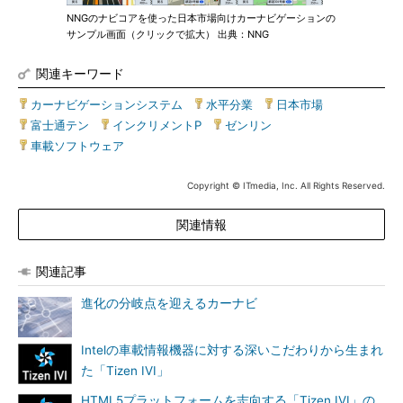
NNGのナビコアを使った日本市場向けカーナビゲーションの
サンプル画面（クリックで拡大） 出典：NNG
関連キーワード
カーナビゲーションシステム
|
水平分業
|
日本市場
|
富士通テン
|
インクリメントP
|
ゼンリン
|
車載ソフトウェア
Copyright © ITmedia, Inc. All Rights Reserved.
関連情報
関連記事
進化の分岐点を迎えるカーナビ
Intelの車載情報機器に対する深いこだわりから生まれ
た「Tizen IVI」
HTML5プラットフォームを志向する「Tizen IVI」の