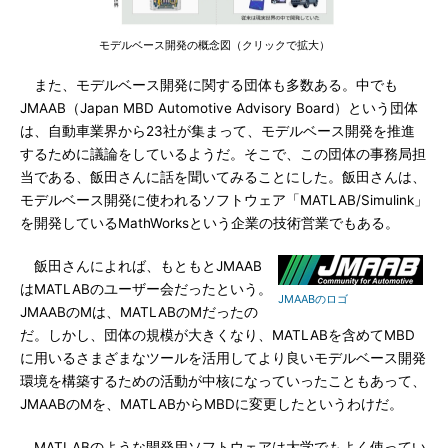
モデルベース開発の概念図（クリックで拡大）
また、モデルベース開発に関する団体も多数ある。中でも
JMAAB（Japan MBD Automotive Advisory Board）という団体
は、自動車業界から23社が集まって、モデルベース開発を推進
するために議論をしているようだ。そこで、この団体の事務局担
当である、飯田さんに話を聞いてみることにした。飯田さんは、
モデルベース開発に使われるソフトウェア「MATLAB/Simulink」
を開発しているMathWorksという企業の技術営業でもある。
飯田さんによれば、もともとJMAAB
はMATLABのユーザー会だったという。
JMAABのロゴ
JMAABのMは、MATLABのMだったの
だ。しかし、団体の規模が大きくなり、MATLABを含めてMBD
に用いるさまざまなツールを活用してより良いモデルベース開発
環境を構築するための活動が中核になっていったこともあって、
JMAABのMを、MATLABからMBDに変更したというわけだ。
MATLABのような開発用ソフトウェアは大学でもよく使ってい