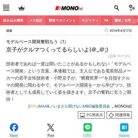
組み込み開発
メカ設計
製造マネジメント
モビリティ
FA
素材／化学
連載
2014年4月17日
モデルベース開発奮戦ちう（1）
京子がクルマつくってるらしいよ(＠_＠;)
（2/4 ページ）
技術者であれば一度は聞いたことがあるかもしれない「モデルベ
ース開発」という言葉。本連載では、主人公である電装部品メー
カーの若手女性技術者・小野京子が、“燃費世界一”を目指すクル
マの開発に関わる中で、モデルベース開発を一から学びつつ、技
術者としても成長していく姿を描きます。京子の奮戦に乞うご期
待！
[
JMAAB／いまさら聞けないMBD編集委員会
，MONOist]
PC用表示
関連情報
Share
Post
LINE
Hatena