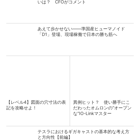
いは？ CFOがコメント
あえて歩かせない――準国産ヒューマノイド
「D1」登場、現場稼働で日本の勝ち筋へ
【レベル4】図面の穴寸法の表
異例ヒット？ 使い勝手にこ
記を攻略せよ！
だわったオムロンの“オープン
な”IO-Linkマスター
テスラにおけるギガキャストの基本的な考え方
と方向性【前編】