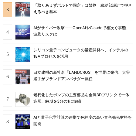
「取りあえずボルトで固定」は禁物 締結部設計で押さ
えるべき基本
AIがサイバー攻撃――OpenAIやClaudeで相次ぐ事態、
波及リスクは
シリコン量子コンピュータの量産開発へ、インテルの
18Aプロセスを活用
日立建機の新社名「LANDCROS」を世界に発信、大谷
選手がブランドアンバサダー就任
老朽化したポンプの主要部品を金属3Dプリンタで一体
造形、納期を3分の1に短縮
AIと量子化学計算の連携で色純度の高い青色発光材料を
開発