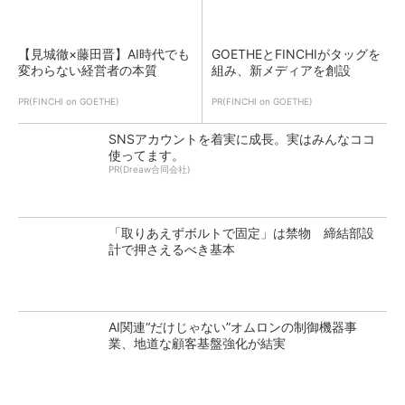
【見城徹×藤田晋】AI時代でも
GOETHEとFINCHIがタッグを
変わらない経営者の本質
組み、新メディアを創設
PR(FINCHI on GOETHE)
PR(FINCHI on GOETHE)
SNSアカウントを着実に成長。実はみんなココ
使ってます。
PR(Dreaw合同会社)
「取りあえずボルトで固定」は禁物 締結部設
計で押さえるべき基本
AI関連“だけじゃない”オムロンの制御機器事
業、地道な顧客基盤強化が結実