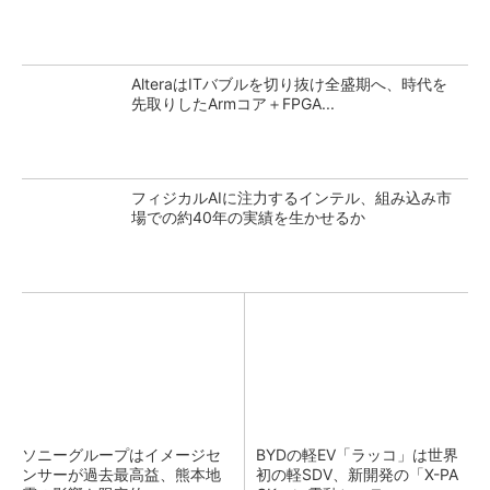
AlteraはITバブルを切り抜け全盛期へ、時代を
先取りしたArmコア＋FPGA...
フィジカルAIに注力するインテル、組み込み市
場での約40年の実績を生かせるか
ソニーグループはイメージセ
BYDの軽EV「ラッコ」は世界
ンサーが過去最高益、熊本地
初の軽SDV、新開発の「X-PA