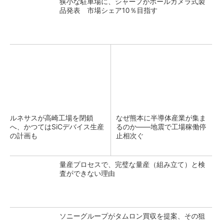
狭小な駐車場に、シャープがポールカメラ式製
品発表 市場シェア10％目指す
ルネサスが高崎工場を閉鎖
なぜ熊本に半導体産業が集ま
へ、かつてはSiCデバイス生産
るのか――地震で工場稼働停
の計画も
止相次ぐ
量産プロセスで、完璧な量産（組み立て）と検
査ができない理由
ソニーグループがタムロン買収を提案、その狙