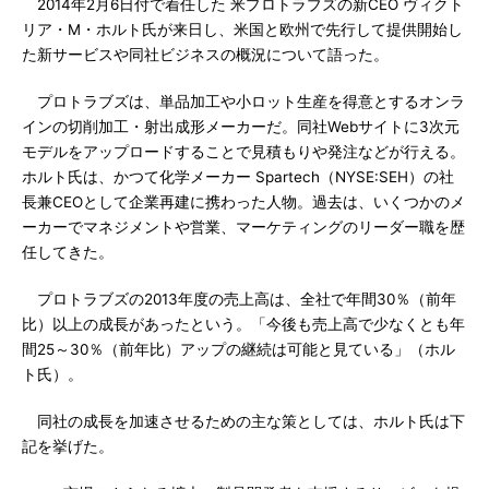
2014年2月6日付で着任した 米プロトラブズの新CEO ヴィクト
リア・M・ホルト氏が来日し、米国と欧州で先行して提供開始し
た新サービスや同社ビジネスの概況について語った。
プロトラブズは、単品加工や小ロット生産を得意とするオンラ
インの切削加工・射出成形メーカーだ。同社Webサイトに3次元
モデルをアップロードすることで見積もりや発注などが行える。
ホルト氏は、かつて化学メーカー Spartech（NYSE:SEH）の社
長兼CEOとして企業再建に携わった人物。過去は、いくつかのメ
ーカーでマネジメントや営業、マーケティングのリーダー職を歴
任してきた。
プロトラブズの2013年度の売上高は、全社で年間30％（前年
比）以上の成長があったという。「今後も売上高で少なくとも年
間25～30％（前年比）アップの継続は可能と見ている」（ホル
ト氏）。
同社の成長を加速させるための主な策としては、ホルト氏は下
記を挙げた。