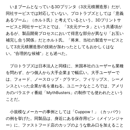
いまブームとなっている3Dプリンタ（3次元積層造形）だが、
同社サービスでは対応していない。プロトラブズとしては「意義
あるブーム」（ホルト氏）と考えているという。3Dプリントサ
ービスと同社サービスとでは、「3次元データ」という共通項が
あるが、製品開発プロセスにおいて得意な部分が異なり「お互い
補完し合う関係」だとホルト氏。「将来、当社の製造サービスと
して3次元積層造形の技術が加わったとしてもおかしくはな
い。“合理的な候補”」とも述べた。
プロトラブズは日本法人と同様に、米国本社のユーザーも業種
を問わず、かつ個人から大手企業まで幅広い。大手ユーザーで
は、フォード、ノースロップ・グラマン、フィリップス、シーメ
ンスといった企業が名を連ねる。ユニークなところでは、アメリ
カのバラエティ番組「MythBusters」の制作でも使われたという
ことだ。
小規模なメーカーの事例としては「Cuppow！」（カッパウ）
の例を挙げた。同製品は、身近にある保存用ビン（メイソンジャ
ー）に、ファストフード店のカップのような飲み口を加えること