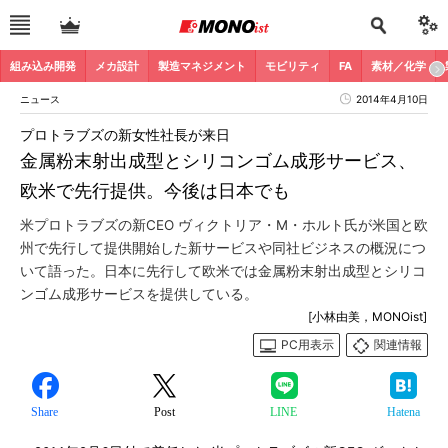
組み込み開発
メカ設計
製造マネジメント
モビリティ
FA
素材／化学
ニュース
2014年4月10日
プロトラブズの新女性社長が来日
金属粉末射出成型とシリコンゴム成形サービス、
欧米で先行提供。今後は日本でも
米プロトラブズの新CEO ヴィクトリア・M・ホルト氏が米国と欧
州で先行して提供開始した新サービスや同社ビジネスの概況につ
いて語った。日本に先行して欧米では金属粉末射出成型とシリコ
ンゴム成形サービスを提供している。
[小林由美，MONOist]
PC用表示
関連情報
Share
Post
LINE
Hatena