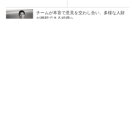
チームが本音で意見を交わし合い、多様な人財
が挑戦できる組織へ
PR(dentsu Japan)
【レベル14】生成AIを味方に、3D CADを使い
こなそう！
「取りあえずボルトで固定」は禁物 締結部設
計で押さえるべき基本