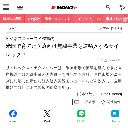
組み込み開発
メカ設計
製造マネジメント
モビリティ
FA
素材／化学
ニュース
2014年4月8日
ビジネスニュース 企業動向
米国で育てた医療向け無線事業を逆輸入するサイ
レックス
（1/2 ページ）
サイレックス・テクノロジーは、米国市場で実績を積んできた医
療機器向け無線事業の国内展開を強化する方針。医療市場のニー
ズに対応した新たな組み込み無線モジュールなどを投入し、医療
機器向けビジネス規模の倍増を狙う。
[竹本達哉，EE Times Japan]
PC用表示
関連情報
Share
Post
LINE
Hatena