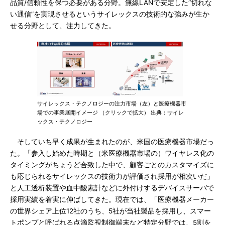
品質/信頼性を保つ必要がある分野。無線LANで安定した“切れな
い通信”を実現させるというサイレックスの技術的な強みが生か
せる分野として、注力してきた。
サイレックス・テクノロジーの注力市場（左）と医療機器市
場での事業展開イメージ （クリックで拡大） 出典：サイレ
ックス・テクノロジー
そしていち早く成果が生まれたのが、米国の医療機器市場だっ
た。「参入し始めた時期と（米医療機器市場の）ワイヤレス化の
タイミングがちょうど合致した中で、顧客ごとのカスタマイズに
も応じられるサイレックスの技術力が評価され採用が相次いだ」
と人工透析装置や血中酸素計などに外付けするデバイスサーバで
採用実績を着実に伸ばしてきた。現在では、「医療機器メーカー
の世界シェア上位12社のうち、5社が当社製品を採用し、スマー
トポンプと呼ばれる点滴監視制御端末など特定分野では、5割を