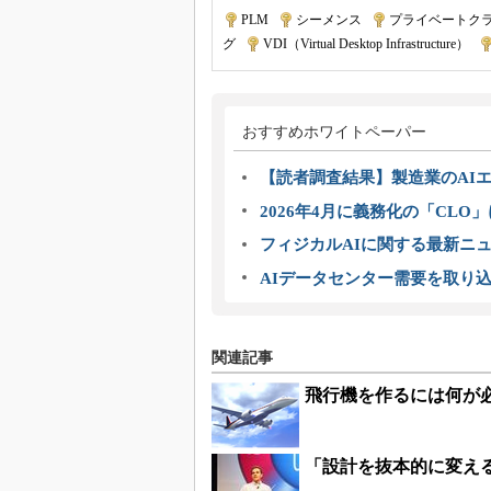
PLM
|
シーメンス
|
プライベートク
グ
|
VDI（Virtual Desktop Infrastructure）
|
おすすめホワイトペーパー
【読者調査結果】製造業のAI
2026年4月に義務化の「CL
フィジカルAIに関する最新ニュー
AIデータセンター需要を取り
関連記事
飛行機を作るには何が
「設計を抜本的に変え