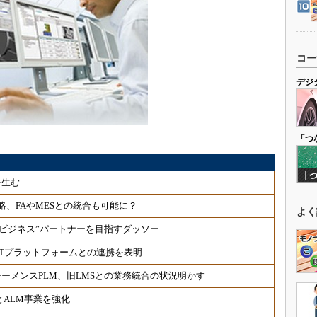
コー
デジ
「つ
を生む
略、FAやMESとの統合も可能に？
よく
“ビジネス”パートナーを目指すダッソー
oTプラットフォームとの連携を表明
ーメンスPLM、旧LMSとの業務統合の状況明かす
業とALM事業を強化