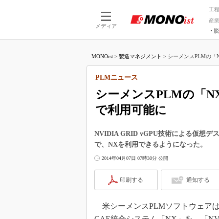
工
産
メディア
脱
つながる技術
AI×技術
MONOist
>
製造マネジメント
>
シーメンスPLMの「
つながる工場
AI×設備
つながるサービ
Physical
PLMニュース
シーメンスPLMの「
で利用可能に
NVIDIA GRID vGPU技術による
で、NXを利用できるようになった。
2014年04月07日 07時30分 公開
印刷する
通知する
米シーメンスPLMソフトウェアは20
CAE統合システム「NX」を、「NVI