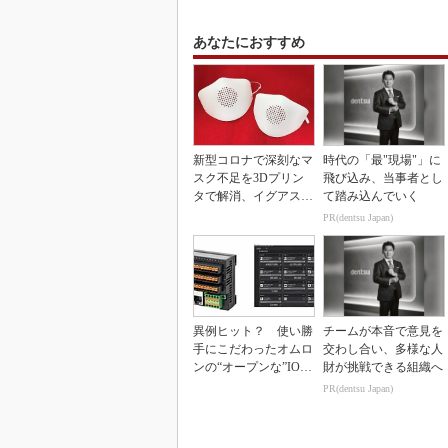
あなたにおすすめ
新型コロナで深刻なマ
時代の「最"現場"」に
スク不足を3Dプリン
飛び込み、当事者とし
タで解消、イグアスが
て踏み込んでいく
3Dマスクを開発
PR(dentsu Japan)
異例ヒット？ 使い勝
チームが本音で意見を
手にこだわったオムロ
交わし合い、多様な人
ンの“オープンな”IO-L
財が挑戦できる組織へ
inkマスター
PR(dentsu Japan)