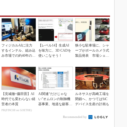
フィジカルAIに注力
【レベル14】生成AI
狭小な駐車場に、シャ
するインテル、組み込
を味方に、3D CADを
ープがポールカメラ式
み市場での約40年の実
使いこなそう！
製品発表 市場シェア
績を生かせるか
10％目指す
【見城徹×藤田晋】AI
AI関連“だけじゃな
ルネサスが高崎工場を
時代でも変わらない経
い”オムロンの制御機
閉鎖へ、かつてはSiC
営者の本質
器事業、地道な顧客基
デバイス生産の計画も
盤強化が結実
PR(FINCHI on GOETHE)
Recommended by