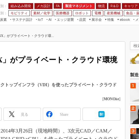
程別：
組み込み開発
メカ設計
製造マネジメント
物流
R＆D
キャリア
FA
業別：
モビリティ
素材／化学
医療機器
ロボット
電機
産業機械
食品・
炭素
サステナ設計
エッジ逆襲
品質
展示会
特集
メ
IoT
AI
ebook
伝承
組み込み開発
CEATEC
読者調査まとめ
編集後記
NX」がプライベート・クラウド環...
JIMTOF
保全
メカ設計
つながるクルマ
組込み/エッジ コンピューティング
ス
 AI
製造マネジメント
5G
展＆IoT/5Gソリューション展
VR／AR
FA
NX」がプライベート・クラウド環境
IIFES
モビリティ
フィールドサービス
国際ロボット展
素材／化学
FPGA
製造
ジャパンモビリティショー
組み込み画像技術
仮想デスクトップインフラ（VDI）を使ったプライベート・クラウド
TECHNO-FRONTIER
組み込みモデリング
人テク展
[
MONOist
]
Windows Embedded
スマート工場EXPO
車載ソフト開発
見る
Share
EdgeTech+
ISO26262
日本ものづくりワールド
14年3月26日（現地時間）、3次元CAD／CAM／
無償設計ツール
AUTOMOTIVE WORLD
DIA GRID vGPU」を使ったプライベート・クラウド