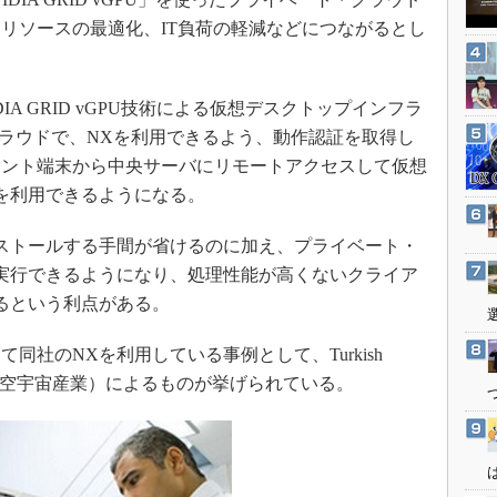
3Dプリンタ
産業オープンネット展
リソースの最適化、IT負荷の軽減などにつながるとし
デジタルツインとCAE
S＆OP
IA GRID vGPU技術による仮想デスクトップインフラ
インダストリー4.0
クラウドで、NXを利用できるよう、動作認証を取得し
イノベーション
アント端末から中央サーバにリモートアクセスして仮想
製造業ビッグデータ
を利用できるようになる。
メイドインジャパン
ストールする手間が省けるのに加え、プライベート・
植物工場
実行できるようになり、処理性能が高くないクライア
知財マネジメント
るという利点がある。
海外生産
グローバル設計・開発
社のNXを利用している事例として、Turkish
TAI：トルコ航空宇宙産業）によるものが挙げられている。
制御セキュリティ
新型コロナへの対応