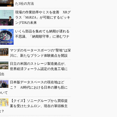
た3社の方法
現場の作業効率やミスを改善 XRグ
ラス「MiRZA」が可能にするピッキ
ングDXの未来
いくら部品を集めても納期が遅れる
不思議、「納期順守率」に潜むワナ
マツダのモータースポーツの“聖地”は深
川に、新たなブランド体験拠点を開設
日立の米国のストレージ製造拠点が、
世界経済フォーラム認定の先進工場に
選出
日本版データスペースの現在地はど
こ？ AI時代における日本の勝ち筋に
ついて
【クイズ】ソニーグループから買収提
案を受けたタムロン、現在の筆頭株主
は？