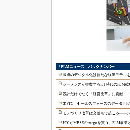
「PLMニュース」バックナンバー
製造のデジタル化は新たな経済モデル
シーメンスが提案するIoT時代のPLM戦
設計だけでなく「経営改革」に貢献！ 
米PTC、セールスフォースのデータとI
モノづくり改革は交差点で起こる――シ
PTCがMBSEのAtegoを買収、PLM事