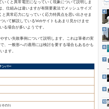
ていくと異常電圧になっていく現象について説明しま
3Dプリンタ
産業オープンネット展
は、仕組みは違いますが有限要素法でメッシュサイズ
デジタルツインとCAE
くと異常応力になっていく応力特異点を思い出させま
S＆OP
ついて解説しているWebサイトもあまり見かけませ
インダストリー4.0
ている場合が多いようです。
イノベーション
やすい失敗事例について説明します。これは筆者の実
製造業ビッグデータ
ので、一般形への適用には検討を要する場合もあるかも
メイドインジャパン
願います。
植物工場
知財マネジメント
ナンバー
海外生産
グローバル設計・開発
制御セキュリティ
新型コロナへの対応
（その3）