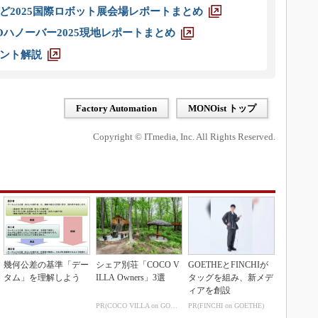
ど2025国際ロボット展会場レポートまとめ
ハノーバー2025現地レポートまとめ
ント解説
Factory Automation
MONOist トップ
Copyright © ITmedia, Inc. All Rights Reserved.
幾何公差の基準「デー
シェア別荘「COCO V
GOETHEとFINCHIが
タム」を理解しよう
ILLA Owners」3選
タッグを組み、新メデ
ィアを創設
PR(COCO VILLA on GOETHE)
PR(FINCHI on GOETHE)