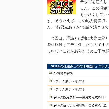
テップを短くし
した。この現象
を小さくしてい
す。そういえば、この応力特異点に
ん。“特異点ありき”で話を済ませ
今回は、理論とは別に実際に陥り
際の経験をモデル化したものです
しれないことをあらかじめご了承
「SPICEの仕組みとその活用設計」バック
SW電源の解析
ラプラス素子（その2）
ラプラス素子（その1）
Spiceの応用解析――微分方程式を解く
Spiceの新しい応用解析：自然対流問題