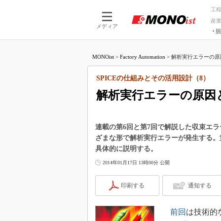
工
産
メディア
脱
つながる技術
AI×技術
MONOist
>
Factory Automation
>
解析実行エラーの原因
つながる工場
AI×設備
つながるサービ
Physical
SPICEの仕組みとその活用設計（8）
解析実行エラーの原因
連載の第6回と第7回で解説した収束エラ
ざまな形で解析実行エラーが発生する。
具体的に説明する。
2014年01月17日 13時00分 公開
印刷する
通知する
前回
は技術的