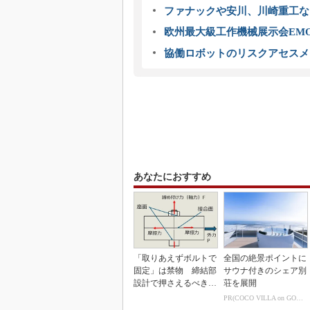
ファナックや安川、川崎重工な
欧州最大級工作機械展示会EMO
協働ロボットのリスクアセスメ
あなたにおすすめ
「取りあえずボルトで
全国の絶景ポイントに
固定」は禁物 締結部
サウナ付きのシェア別
設計で押さえるべき基
荘を展開
本
PR(COCO VILLA on GOETHE)