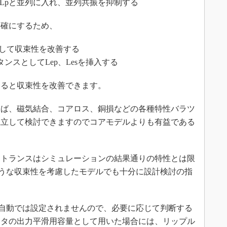
eをLpと並列に入れ、並列共振を抑制する
確にするため、
として収束性を改善する
ンスとしてLep、Lesを挿入する
けると収束性を改善できます。
ば、磁気結合、コアロス、銅損などの各種特性バラツ
独立して検討できますのでコアモデルよりも有益である
トランスはシミュレーションの結果通りの特性とは限
うな収束性を考慮したモデルでも十分に設計検討の指
も自動では設定されませんので、必要に応じて判断する
ータの出力平滑用容量として用いた場合には、リップル