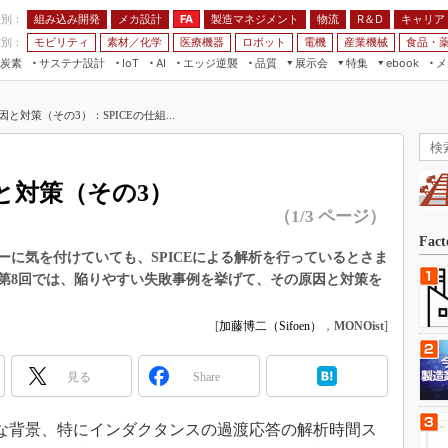
程別：
組み込み開発
メカ設計
製造マネジメント
物流
R＆D
キャリア
FA
業別：
モビリティ
素材／化学
医療機器
ロボット
電機
産業機械
食品・
炭素
サステナ設計
エッジ逆襲
品質
展示会
特集
メ
IoT
AI
ebook
伝承
組み込み開発
CEATEC
読者調査まとめ
編集後記
と対策（その3）：SPICEの仕組...
JIMTOF
保全
メカ設計
つながるクルマ
組込み/エッジ コンピューティング
ス
 AI
製造マネジメント
5G
展＆IoT/5Gソリューション展
VR／AR
FA
と対策（その3）
IIFES
モビリティ
フィールドサービス
（1/3 ページ）
国際ロボット展
素材／化学
FPGA
Fac
ジャパンモビリティショー
ーに気を付けていても、SPICEによる解析を行っているとさま
組み込み画像技術
第8回では、陥りやすい失敗事例を挙げて、その原因と対策を
TECHNO-FRONTIER
組み込みモデリング
人テク展
[
加藤博二（Sifoen）
，
MONOist
]
Windows Embedded
スマート工場EXPO
車載ソフト開発
見る
EdgeTech+
Share
ISO26262
日本ものづくりワールド
無償設計ツール
な背景、特にインダクタンスの過渡応答の解析時間ス
AUTOMOTIVE WORLD