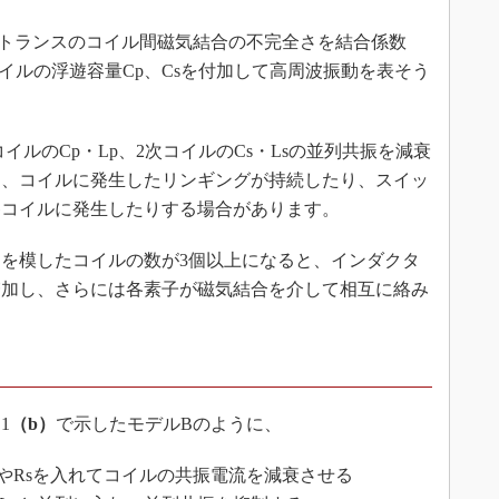
トランスのコイル間磁気結合の不完全さを結合係数
8）、コイルの浮遊容量Cp、Csを付加して高周波振動を表そう
ルのCp・Lp、2次コイルのCs・Lsの並列共振を減衰
め、コイルに発生したリンギングが持続したり、スイッ
各コイルに発生したりする場合があります。
を模したコイルの数が3個以上になると、インダクタ
増加し、さらには各素子が磁気結合を介して相互に絡み
1
（b）
で示したモデルBのように、
pやRsを入れてコイルの共振電流を減衰させる