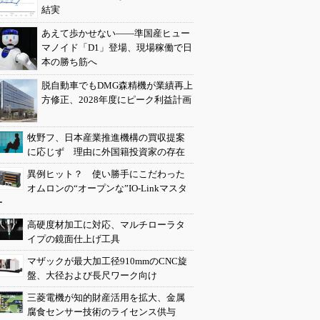
結実
あえて歩かせない――準国産ヒュー
マノイド「D1」登場、現場稼働で日
本の勝ち筋へ
脱自動車でもDMG森精機が業績再上
方修正、2028年度にピーク利益計画
牧野フ、日本産業推進機構の買収提案
に応じず 理由に外国籍投資家の存在
異例ヒット？ 使い勝手にこだわった
オムロンの“オープンな”IO-Linkマスタ
ー
高硬度材加工に対応、マルチローラタ
イプの鏡面仕上げ工具
マザックが最大加工径910mmのCNC旋
盤、大径および長尺ワーク向け
三菱電機が知的財産活用を拡大、金属
腐食センサー技術のライセンス供与