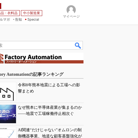
薬品・衣料品
中小製造業
マイページ
ルマガ
告知
Special
tory Automationの記事ランキング
令和8年熊本地震による工場への影
響まとめ
なぜ熊本に半導体産業が集まるのか
――地震で工場稼働停止相次ぐ
AI関連“だけじゃない”オムロンの制
御機器事業、地道な顧客基盤強化が