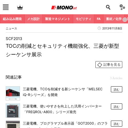
組み込み開発
メカ設計
製造マネジメント
モビリティ
FA
素材／化学
ニュース
2013年11月8日
SCF2013
TOCの削減とセキュリティ機能強化、三菱が新型
シーケンサ展示
記事を見る
関連記事
3 Articles
三菱電機、TCOを削減する新シーケンサ「MELSEC
読む
iQ-Rシリーズ」を開発
三菱電機、使いやすさを向上した汎用インバーター
読む
「FREQROL-A800」シリーズ発売
三菱電機、プログラマブル表示器「GOT2000」のフラ
読む