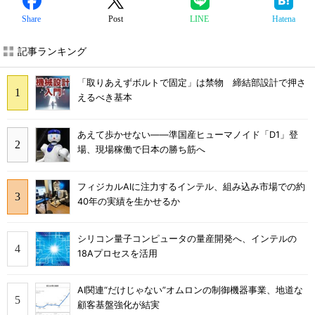
Share
Post
LINE
Hatena
記事ランキング
「取りあえずボルトで固定」は禁物 締結部設計で押さ
えるべき基本
あえて歩かせない――準国産ヒューマノイド「D1」登
場、現場稼働で日本の勝ち筋へ
フィジカルAIに注力するインテル、組み込み市場での約
40年の実績を生かせるか
シリコン量子コンピュータの量産開発へ、インテルの
18Aプロセスを活用
AI関連“だけじゃない”オムロンの制御機器事業、地道な
顧客基盤強化が結実