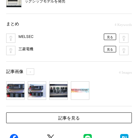
ッグシップモデルを発売
まとめ
4 Keywords
MELSEC
シ
見る
三菱電機
シ
見る
記事画像
＋
4 Images
1
2
3
4
記事を見る