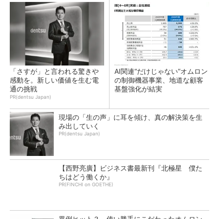
「さすが」と言われる驚きや
AI関連“だけじゃない”オムロン
感動を。新しい価値を生む電
の制御機器事業、地道な顧客
通の挑戦
基盤強化が結実
PR(dentsu Japan)
現場の「生の声」に耳を傾け、真の解決策を生
み出していく
PR(dentsu Japan)
【西野亮廣】ビジネス書最新刊『北極星 僕た
ちはどう働くか』
PR(FINCHI on GOETHE)
異例ヒット？ 使い勝手にこだわったオムロン