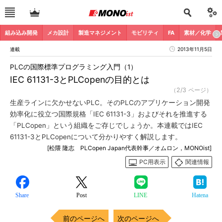
組み込み開発
メカ設計
製造マネジメント
モビリティ
FA
素材／化学
連載
2013年11月5日
PLCの国際標準プログラミング入門（1）
IEC 61131-3とPLCopenの目的とは
（2/3 ページ）
生産ラインに欠かせないPLC。そのPLCのアプリケーション開発
効率化に役立つ国際規格「IEC 61131-3」およびそれを推進する
「PLCopen」という組織をご存じでしょうか。本連載ではIEC
61131-3とPLCopenについて分かりやすく解説します。
[松隈 隆志 PLCopen Japan代表幹事／オムロン，MONOist]
PC用表示
関連情報
Share
Post
LINE
Hatena
前のページへ
次のページへ