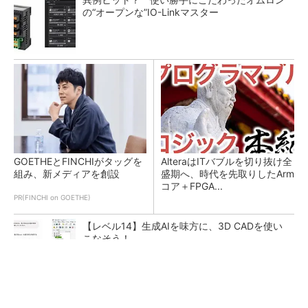
の“オープンな”IO-Linkマスター
GOETHEとFINCHIがタッグを
AlteraはITバブルを切り抜け全
組み、新メディアを創設
盛期へ、時代を先取りしたArm
コア＋FPGA...
PR(FINCHI on GOETHE)
【レベル14】生成AIを味方に、3D CADを使い
こなそう！
【レベル4】図面の穴寸法の表記を攻略せよ！