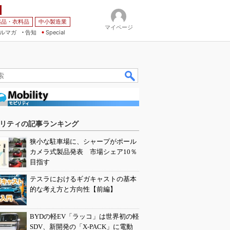
薬品・衣料品
中小製造業
マイページ
ルマガ
告知
Special
リティの記事ランキング
狭小な駐車場に、シャープがポール
カメラ式製品発表 市場シェア10％
目指す
テスラにおけるギガキャストの基本
的な考え方と方向性【前編】
BYDの軽EV「ラッコ」は世界初の軽
SDV、新開発の「X-PACK」に電動