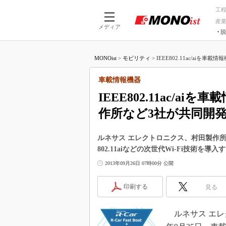
工
産
メディア
脱
つながる技術
AI×技術
MONOist
>
モビリティ
>
IEEE802.11ac/aiを車
つながる工場
AI×設備
つながるサービ
Physical
車載情報機器
IEEE802.11ac/
作所など3社が共同開
ルネサス エレクトロニクス、村田製作所、ユ
802.11aiなどの次世代Wi-Fi技術
2013年09月26日 07時00分 公開
印刷する
見る
ルネサス エレ