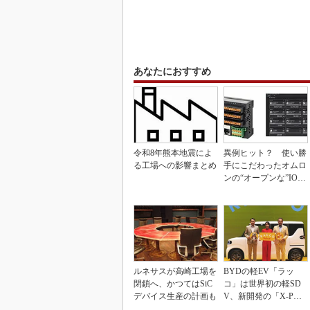
あなたにおすすめ
令和8年熊本地震によ
異例ヒット？ 使い勝
る工場への影響まとめ
手にこだわったオムロ
ンの“オープンな”IO-L
inkマスター
ルネサスが高崎工場を
BYDの軽EV「ラッ
閉鎖へ、かつてはSiC
コ」は世界初の軽SD
デバイス生産の計画も
V、新開発の「X-PAC
K」に電動システ...