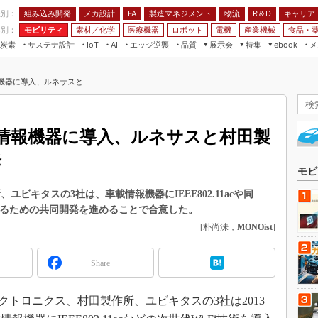
程別：
組み込み開発
メカ設計
製造マネジメント
物流
R＆D
キャリア
FA
業別：
モビリティ
素材／化学
医療機器
ロボット
電機
産業機械
食品・
炭素
サステナ設計
エッジ逆襲
品質
展示会
特集
メ
IoT
AI
ebook
伝承
組み込み開発
CEATEC
読者調査まとめ
編集後記
載情報機器に導入、ルネサスと...
JIMTOF
保全
メカ設計
つながるクルマ
組込み/エッジ コンピューティング
ス
 AI
製造マネジメント
5G
展＆IoT/5Gソリューション展
VR／AR
FA
aiを車載情報機器に導入、ルネサスと村田製
IIFES
モビリティ
フィールドサービス
発
国際ロボット展
素材／化学
FPGA
モビ
ジャパンモビリティショー
組み込み画像技術
ビキタスの3社は、車載情報機器にIEEE802.11acや同
TECHNO-FRONTIER
を導入するための共同開発を進めることで合意した。
組み込みモデリング
人テク展
[朴尚洙，
MONOist
]
Windows Embedded
スマート工場EXPO
車載ソフト開発
Share
EdgeTech+
ISO26262
日本ものづくりワールド
クトロニクス、村田製作所、ユビキタスの3社は2013
無償設計ツール
AUTOMOTIVE WORLD