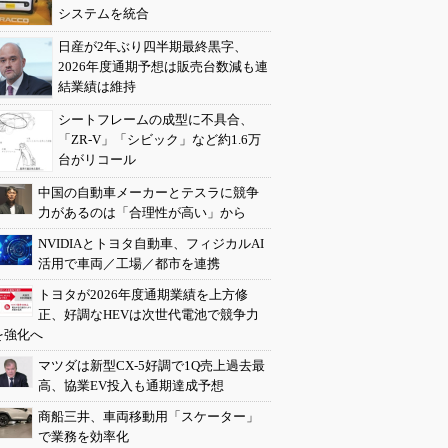
システムを統合
日産が2年ぶり四半期最終黒字、
2026年度通期予想は販売台数減も連
結業績は維持
シートフレームの成型に不具合、
「ZR-V」「シビック」など約1.6万
台がリコール
中国の自動車メーカーとテスラに競争
力があるのは「合理性が高い」から
NVIDIAとトヨタ自動車、フィジカルAI
活用で車両／工場／都市を連携
トヨタが2026年度通期業績を上方修
正、好調なHEVは次世代電池で競争力
を強化へ
マツダは新型CX-5好調で1Q売上過去最
高、協業EV投入も通期達成予想
商船三井、車両移動用「スケーター」
で業務を効率化