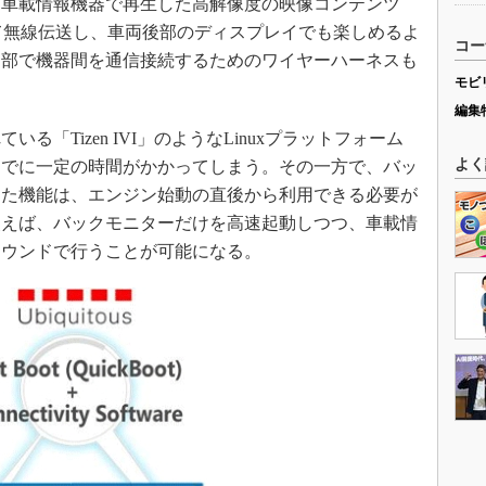
車載情報機器で再生した高解像度の映像コンテンツ
astを使って無線伝送し、車両後部のディスプレイでも楽しめるよ
コー
内部で機器間を通信接続するためのワイヤーハーネスも
モビ
編集
「Tizen IVI」のようなLinuxプラットフォーム
よく
までに一定の時間がかかってしまう。その一方で、バッ
った機能は、エンジン始動の直後から利用できる必要が
使えば、バックモニターだけを高速起動しつつ、車載情
ラウンドで行うことが可能になる。