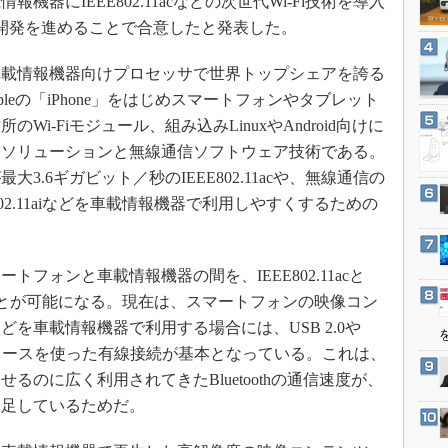
情報機器にIEEE802.11acなどの次世代Wi-Fi技術を導入
3Dプリンタ
産業オープンネット展
開発を進めることで合意したと発表した。
デジタルツインとCAE
S＆OP
載情報機器向けプロセッサで世界トップシェアを誇る
pleの「iPhone」をはじめスマートフォンやタブレット
インダストリー4.0
i-Fiモジュール、組み込みLinuxやAndroid向けに
イノベーション
動ソリューションと無線通信ソフトウェア技術である。
製造業ビッグデータ
.6ギガビット／秒のIEEE802.11acや、無線通信の
メイドインジャパン
02.11aiなどを車載情報機器で利用しやすくするための
植物工場
知財マネジメント
ォンと車載情報機器の間を、IEEE802.11acと
海外生産
させることが可能になる。現在は、スマートフォンの映像コン
グローバル設計・開発
を車載情報機器で利用する場合には、USB 2.0や
制御セキュリティ
ンタフェースを使った有線接続が基本となっている。これは、
るのに広く利用されてきたBluetoothの通信速度が、
新型コロナへの対応
不足しているためだ。