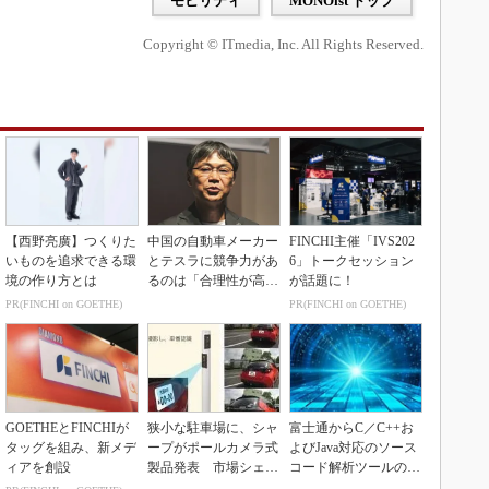
モビリティ
MONOist トップ
Copyright © ITmedia, Inc. All Rights Reserved.
【西野亮廣】つくりた
中国の自動車メーカー
FINCHI主催「IVS202
いものを追求できる環
とテスラに競争力があ
6」トークセッション
境の作り方とは
るのは「合理性が高
が話題に！
い」から
PR(FINCHI on GOETHE)
PR(FINCHI on GOETHE)
GOETHEとFINCHIが
狭小な駐車場に、シャ
富士通からC／C++お
タッグを組み、新メデ
ープがポールカメラ式
よびJava対応のソース
ィアを創設
製品発表 市場シェア
コード解析ツールの資
10％目指す
産を取得