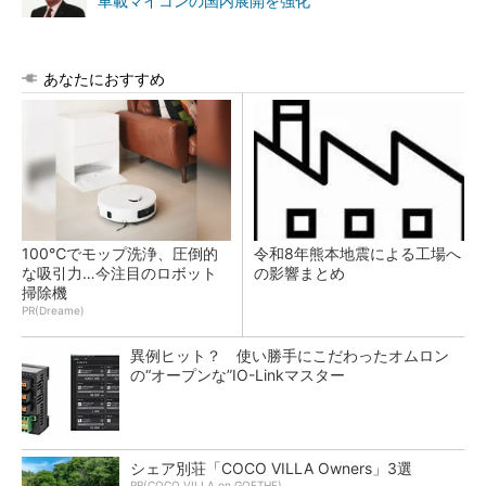
車載マイコンの国内展開を強化
あなたにおすすめ
100℃でモップ洗浄、圧倒的
令和8年熊本地震による工場へ
な吸引力…今注目のロボット
の影響まとめ
掃除機
PR(Dreame)
異例ヒット？ 使い勝手にこだわったオムロン
の“オープンな”IO-Linkマスター
シェア別荘「COCO VILLA Owners」3選
PR(COCO VILLA on GOETHE)