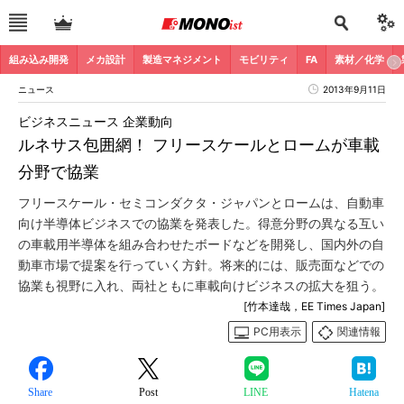
組み込み開発
メカ設計
製造マネジメント
モビリティ
FA
素材／化学
ニュース
2013年9月11日
ビジネスニュース 企業動向
ルネサス包囲網！ フリースケールとロームが車載
分野で協業
フリースケール・セミコンダクタ・ジャパンとロームは、自動車
向け半導体ビジネスでの協業を発表した。得意分野の異なる互い
の車載用半導体を組み合わせたボードなどを開発し、国内外の自
動車市場で提案を行っていく方針。将来的には、販売面などでの
協業も視野に入れ、両社ともに車載向けビジネスの拡大を狙う。
[竹本達哉，EE Times Japan]
PC用表示
関連情報
Share
Post
LINE
Hatena