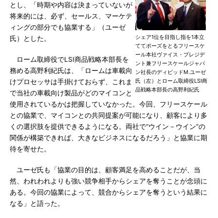
とし、「時期や内容は決まっていないが
将来的には、必ず、セールス、マーケテ
ィングの部分でも協業する」（ユーゼ
シェア1位を目指し指を1本立
氏）とした。
ててポーズをとるフリースケ
ール本社ヴァイス・プレジデ
ローム取締役でLSI商品戦略本部長を
ント兼フリースケールジャパ
務める高野利紀氏は、「ロームは車載向
ン社長のディビッドM.ユーゼ
氏（左）とローム取締役LSI商
けプロセッサは手掛けておらず、これま
品戦略本部長の高野利紀氏
で当社の車載向け製品がどのマイコンと
使用されているかは把握していなかった。今回、フリースケール
との協業で、マイコンとの共同提案が可能になり、顧客により多
くの選択肢を提供できるようになる。両社で“ウイン－ウイン”の
関係が構築できれば、大きなビジネスになるだろう」と協業に期
待を寄せた。
ユーゼ氏も「協業の目的は、顧客満足を高めることだが、当
然、われわれよりも強い競争相手からシェアを奪うことが念頭に
ある。今回の協業によって、競合からシェアを奪うという結果に
なる」と語った。