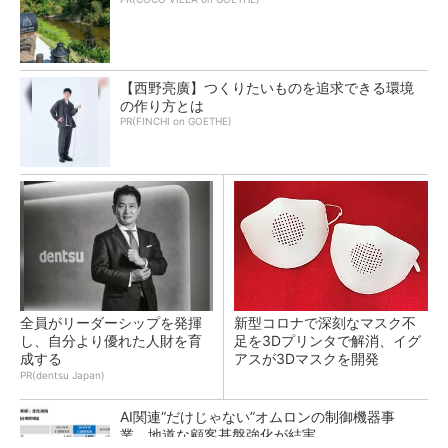
【西野亮廣】つくりたいものを追求できる環境
の作り方とは
PR(FINCHI on GOETHE)
全員がリーダーシップを発揮
新型コロナで深刻なマスク不
し、自分より優れた人財を育
足を3Dプリンタで解消、イグ
成する
アスが3Dマスクを開発
PR(dentsu Japan)
AI関連“だけじゃない”オムロンの制御機器事
業、地道な顧客基盤強化が結実