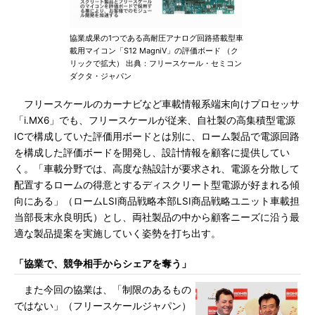
協業成果の1つである高耐圧アナログ回路搭載型車
載用マイコン「S12 MagniV」の評価ボード （ク
リックで拡大） 出典：フリースケール・セミコン
ダクタ・ジャパン
フリースケールのカーナビなど車載情報系端末向けプロセッサ
「i.MX6」でも、フリースケールが従来、自社製の高集積型電源
ICで構成していた評価用ボードとは別に、ローム製品で電源回路
を構成した評価ボードを開発し、設計情報を顧客に提供してい
く。「車載分野では、高度な熱設計が要求され、電源を分散して
配置するロームの得意とするディスクリート型電源が好まれる傾
向にある」（ロームLSI商品戦略本部LSI商品戦略ユニット車載担
当部長末永良明氏）とし、両社製品の中から顧客ニーズに沿う最
適な製品提案を実施していく姿勢を打ち出す。
「協業で、競争相手からシェアを奪う」
また今回の協業は、「制限のあるもの
ではない」（フリースケールジャパン）