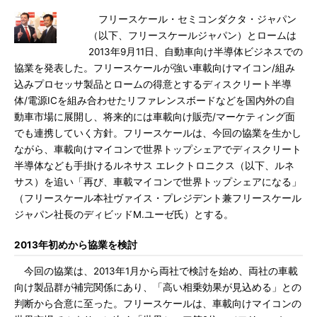
フリースケール・セミコンダクタ・ジャパン
（以下、フリースケールジャパン）とロームは
2013年9月11日、自動車向け半導体ビジネスでの
協業を発表した。フリースケールが強い車載向けマイコン/組み
込みプロセッサ製品とロームの得意とするディスクリート半導
体/電源ICを組み合わせたリファレンスボードなどを国内外の自
動車市場に展開し、将来的には車載向け販売/マーケティング面
でも連携していく方針。フリースケールは、今回の協業を生かし
ながら、車載向けマイコンで世界トップシェアでディスクリート
半導体なども手掛けるルネサス エレクトロニクス（以下、ルネ
サス）を追い「再び、車載マイコンで世界トップシェアになる」
（フリースケール本社ヴァイス・プレジデント兼フリースケール
ジャパン社長のディビッドM.ユーゼ氏）とする。
2013年初めから協業を検討
今回の協業は、2013年1月から両社で検討を始め、両社の車載
向け製品群が補完関係にあり、「高い相乗効果が見込める」との
判断から合意に至った。フリースケールは、車載向けマイコンの