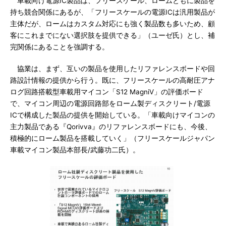
車載向け電源IC製品は、フリースケール、ロームともに製品を
持ち競合関係にあるが、「フリースケールの電源ICは汎用製品が
主体だが、ロームはカスタム対応にも強く製品数も多いため、顧
客にこれまでにない選択肢を提供できる」（ユーゼ氏）とし、補
完関係にあることを強調する。
協業は、まず、互いの製品を使用したリファレンスボードや回
路設計情報の提供から行う。既に、フリースケールの高耐圧アナ
ログ回路搭載型車載用マイコン「S12 MagniV」の評価ボード
で、マイコン周辺の電源回路部をローム製ディスクリート/電源
ICで構成した製品の提供を開始している。「車載向けマイコンの
主力製品である『Qorivva』のリファレンスボードにも、今後、
積極的にローム製品を搭載していく」（フリースケールジャパン
車載マイコン製品本部長/武藤功二氏）。