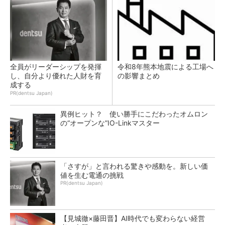
全員がリーダーシップを発揮
令和8年熊本地震による工場へ
し、自分より優れた人財を育
の影響まとめ
成する
PR(dentsu Japan)
異例ヒット？ 使い勝手にこだわったオムロン
の“オープンな”IO-Linkマスター
「さすが」と言われる驚きや感動を。新しい価
値を生む電通の挑戦
PR(dentsu Japan)
【見城徹×藤田晋】AI時代でも変わらない経営