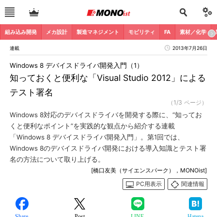
組み込み開発
メカ設計
製造マネジメント
モビリティ
FA
素材／化学
連載
2013年7月26日
Windows 8 デバイスドライバ開発入門（1）
知っておくと便利な「Visual Studio 2012」による
テスト署名
（1/3 ページ）
Windows 8対応のデバイスドライバを開発する際に、“知ってお
くと便利なポイント”を実践的な観点から紹介する連載
「Windows 8 デバイスドライバ開発入門」。第1回では、
Windows 8のデバイスドライバ開発における導入知識とテスト署
名の方法について取り上げる。
[橋口友美（サイエンスパーク），MONOist]
PC用表示
関連情報
Share
Post
LINE
Hatena