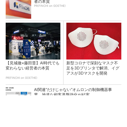
者の本質
PR(FINCHI on GOETHE)
【見城徹×藤田晋】AI時代でも
新型コロナで深刻なマスク不
変わらない経営者の本質
足を3Dプリンタで解消、イグ
アスが3Dマスクを開発
PR(FINCHI on GOETHE)
AI関連“だけじゃない”オムロンの制御機器事
業、地道な顧客基盤強化が結実
【レベル14】生成AIを味方に、3D CADを使い
こなそう！