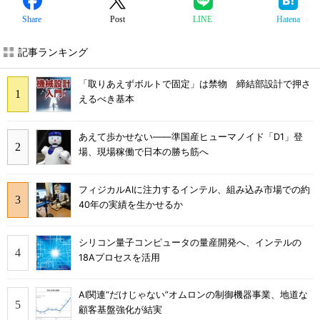
Share
Post
LINE
Hatena
記事ランキング
「取りあえずボルトで固定」は禁物 締結部設計で押さ
えるべき基本
あえて歩かせない――準国産ヒューマノイド「D1」登
場、現場稼働で日本の勝ち筋へ
フィジカルAIに注力するインテル、組み込み市場での約
40年の実績を生かせるか
シリコン量子コンピュータの量産開発へ、インテルの
18Aプロセスを活用
AI関連“だけじゃない”オムロンの制御機器事業、地道な
顧客基盤強化が結実