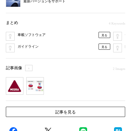
最新バージョンをサポート
まとめ
4 Keywords
車載ソフトウェア
C
見る
ガイドライン
静
見る
記事画像
＋
2 Images
1
2
記事を見る