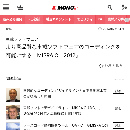
組み込み開発
メカ設計
製造マネジメント
モビリティ
FA
素材／化学
特集
2013年7月24日
車載ソフトウェア
より高品質な車載ソフトウェアのコーディングを
可能にする「MISRA C：2012」
記事を見る
関連記事
3 Articles
国際的なコーディングガイドラインを日本自動車工業
読む
会が拡張した理由
車載ソフトの新ガイドライン「MISRA C ADC」、
読む
ISO26262対応と品質確保を同時実現
ソースコード静的解析ツール「QA・C」がMISRA Cの
読む