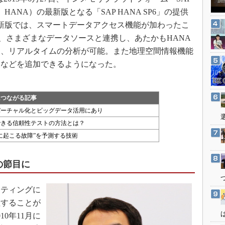
3Dプリンタ
産業オープンネット展
HANA）の最新版となる「SAP HANA SP6」の提供
デジタルツインとCAE
新版では、スマートデータアクセス機能が加わったこ
S＆OP
など、さまざまなデータソースと連携し、あたかもHANA
インダストリー4.0
に、リアルタイムの分析が可能。また地理空間情報機能
点などを追加できるようになった。
イノベーション
製造業ビッグデータ
メイドインジャパン
につながる記事
バーチャル化とビッグデータ活用にあり
植物工場
できる信頼性テストの方法とは？
知財マネジメント
に起こる故障”を予測する技術
海外生産
グローバル設計・開発
の節目に
制御セキュリティ
ーティングに
新型コロナへの対応
理することが
0年11月に