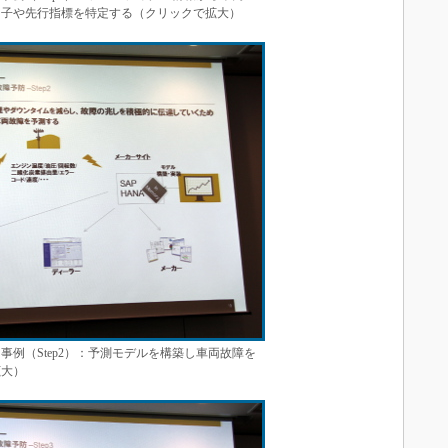
因子や先行指標を特定する（クリックで拡大）
事例（Step2）：予測モデルを構築し車両故障を
拡大）