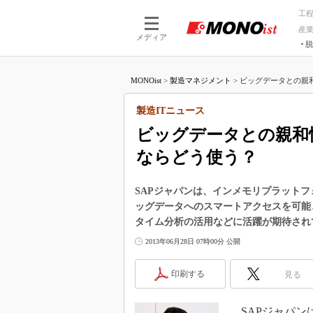
工
産
メディア
脱
つながる技術
AI×技術
MONOist
>
製造マネジメント
>
ビッグデータとの親和性
つながる工場
AI×設備
つながるサービ
Physical
製造ITニュース
ビッグデータとの親和性
ならどう使う？
SAPジャパンは、インメモリプラットフォ
ッグデータへのスマートアクセスを可能
タイム分析の活用などに活躍が期待され
2013年06月28日 07時00分 公開
印刷する
見る
SAPジャパンは