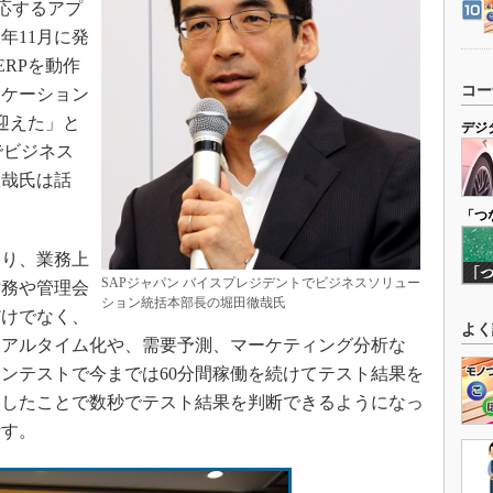
応するアプ
年11月に発
ERPを動作
コー
リケーション
迎えた」と
デジ
でビジネス
徹哉氏は話
「つ
り、業務上
SAPジャパン バイスプレジデントでビジネスソリュー
財務や管理会
ション統括本部長の堀田徹哉氏
だけでなく、
よく
リアルタイム化や、需要予測、マーケティング分析な
ンテストで今までは60分間稼働を続けてテスト結果を
用したことで数秒でテスト結果を判断できるようになっ
話す。