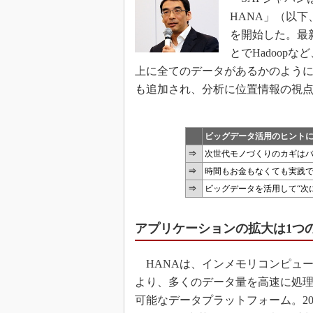
HANA」（以下、
を開始した。最
とでHadoop
上に全てのデータがあるかのよう
も追加され、分析に位置情報の視
ビッグデータ活用のヒント
⇒
次世代モノづくりのカギは
⇒
時間もお金もなくても実践
⇒
ビッグデータを活用して“次
アプリケーションの拡大は1つ
HANAは、インメモリコンピュ
より、多くのデータ量を高速に処
可能なデータプラットフォーム。201