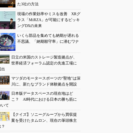
た3社の方法
現場の作業効率やミスを改善 XRグ
ラス「MiRZA」が可能にするピッキ
ングDXの未来
いくら部品を集めても納期が遅れる
不思議、「納期順守率」に潜むワナ
日立の米国のストレージ製造拠点が、
世界経済フォーラム認定の先進工場に
選出
マツダのモータースポーツの“聖地”は深
川に、新たなブランド体験拠点を開設
日本版データスペースの現在地はど
こ？ AI時代における日本の勝ち筋に
ついて
【クイズ】ソニーグループから買収提
案を受けたタムロン、現在の筆頭株主
は？