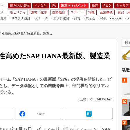
程別：
組み込み開発
メカ設計
製造マネジメント
物流
R＆D
キャリア
FA
業別：
モビリティ
素材／化学
医療機器
ロボット
電機
産業機械
食品・
炭素
サステナ設計
エッジ逆襲
品質
展示会
特集
メ
IoT
AI
ebook
伝承
組み込み開発
CEATEC
読者調査まとめ
編集後記
高めたSAP HANA最新版、製造...
JIMTOF
保全
メカ設計
つながるクルマ
組込み/エッジ コンピューティング
ス
 AI
製造マネジメント
5G
展＆IoT/5Gソリューション展
VR／AR
FA
高めたSAP HANA最新版、製造業
IIFES
モビリティ
フィールドサービス
国際ロボット展
素材／化学
FPGA
製造
ジャパンモビリティショー
組み込み画像技術
ーム「SAP HANA」の最新版「SP6」の提供を開始した。ビ
TECHNO-FRONTIER
とし、データ基盤としての機能を向上。部門横断的なリアル
組み込みモデリング
人テク展
ている。
Windows Embedded
[三島一孝，
MONOist
]
スマート工場EXPO
車載ソフト開発
EdgeTech+
Share
ISO26262
日本ものづくりワールド
無償設計ツール
AUTOMOTIVE WORLD
2013年6月27日、インメモリプラットフォーム「SAP